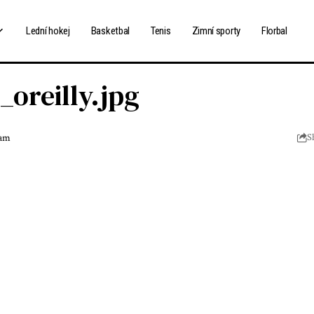
Lední hokej
Basketbal
Tenis
Zimní sporty
Florbal
_oreilly.jpg
 am
S