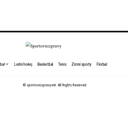
bal
Lední hokej
Basketbal
Tenis
Zimní sporty
Florbal
© sportovnizpravy.net. All Rights Reserved.