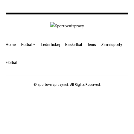
Home
Fotbal
Lední hokej
Basketbal
Tenis
Zimní sporty
Florbal
© sportovnizpravy.net. All Rights Reserved.