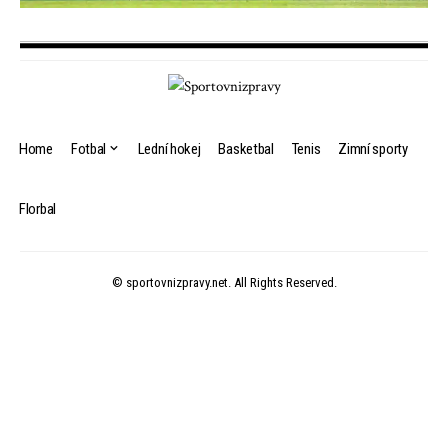
Home
Fotbal
Lední hokej
Basketbal
Tenis
Zimní sporty
Florbal
© sportovnizpravy.net. All Rights Reserved.