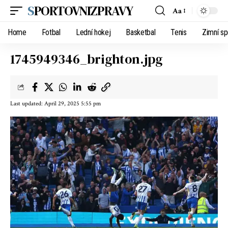
SPORTOVNIZPRAVY
Aa
Home
Fotbal
Lední hokej
Basketbal
Tenis
Zimní sp
1745949346_brighton.jpg
Last updated: April 29, 2025 5:55 pm