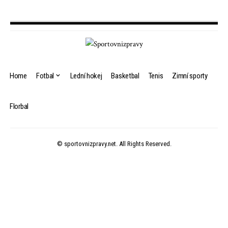
Home
Fotbal
Lední hokej
Basketbal
Tenis
Zimní sporty
Florbal
© sportovnizpravy.net. All Rights Reserved.