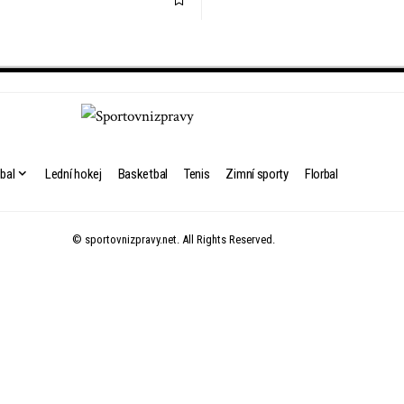
bal
Lední hokej
Basketbal
Tenis
Zimní sporty
Florbal
© sportovnizpravy.net. All Rights Reserved.