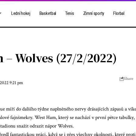
Lední hokej
Basketbal
Tenis
Zimní sporty
Florbal
 – Wolves (27/2/2022)
Share
 2022 9:21 pm
ue míří do dalšího týdne naplněného nervy drásajících zápasů a ví
lové fajnšmekry. West Ham, který se nachází v první pětce tabulky, 
adionu snažit odrazit nápor Wolves.
dl fantastickou práci, když se i přes všechny okolnosti, které proti