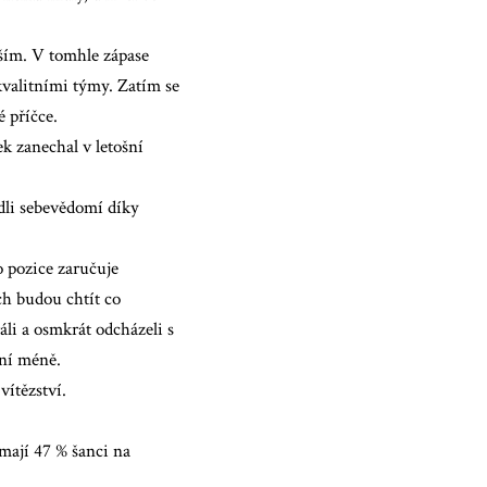
jším. V tomhle zápase
kvalitními týmy. Zatím se
 příčce.
k zanechal v letošní
dli sebevědomí díky
o pozice zaručuje
ch budou chtít co
li a osmkrát odcházeli s
ání méně.
ítězství.
mají 47 % šanci na