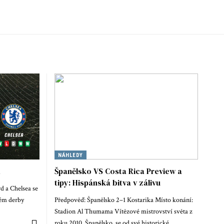
NÁHLEDY
a
Španělsko VS Costa Rica Preview a
tipy: Hispánská bitva v zálivu
d a Chelsea se
kém derby
Předpověď: Španělsko 2–1 Kostarika Místo konání:
Stadion Al Thumama Vítězové mistrovství světa z
roku 2010, Španělsko, se od své historické…