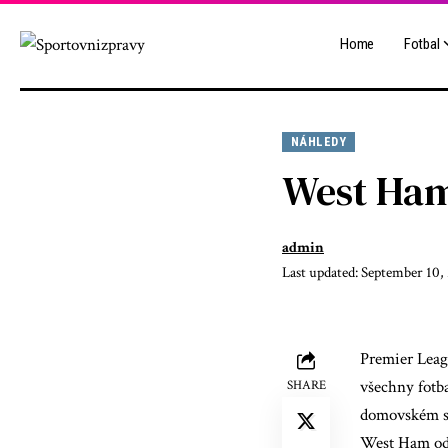
Home
Fotbal
NÁHLEDY
West Ham
admin
Last updated: September 10,
Premier Leag
všechny fotba
SHARE
domovském st
West Ham odve