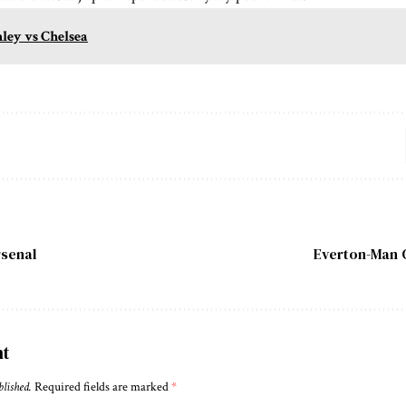
ley vs Chelsea
rsenal
Everton-Man C
nt
blished.
Required fields are marked
*