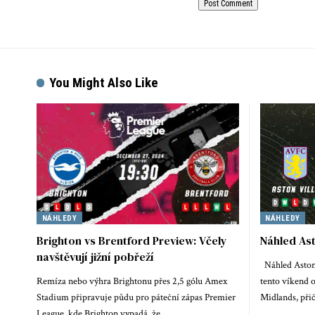
You Might Also Like
NÁHLEDY
NÁHLEDY
Brighton vs Brentford Preview: Včely
Náhled Ast
navštěvují jižní pobřeží
Náhled Aston 
Remíza nebo výhra Brightonu přes 2,5 gólu Amex
tento víkend o
Stadium připravuje půdu pro páteční zápas Premier
Midlands, př
League, kde Brighton vypadá, že…