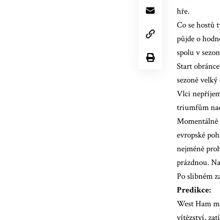
hře.
Co se hostů t
půjde o hodně
spolu v sezon
Start obránc
sezoně velký
Vlci nepříje
triumfům na
Momentálně js
evropské poh
nejméně prohr
prázdnou. Na 
Po slibném z
Predikce:
West Ham má 
vítězství, za