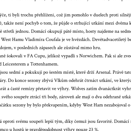
ýče, ti byli trochu přehlíženi, což jim pomohlo v duelech proti silně
, takže není pochyb o tom, že půjde o strhující utkání mezi dvěma 
ě střetli jednou. Domácí okupují páté místo, hosty najdeme na sedmé
e West Hamu Vladimíra Coufala je ve hvězdách. Devětadvacetiletý be
 dojem, v posledních zápasech ale zůstával mimo hru.
mně šokovali v FA Cupu, jelikož vypadli s Norwichem. Pak si ale zve
d Leicesterem a Tottenhamem.
ou sedmí a pokukují po šestém místě, které drží Arsenal. Právě tat
áry. Do konce sezony zbývá Vlkům odehrát čtrnáct utkání, ve který
át a časté remízy přetavit ve výhry. Wolves zatím dvanáctkrát vyhrá
svého soupeře ztrácí tři body, zároveň ale mají o dva odehrané utk
ačátku sezony by bylo překvapením, kdyby West Ham nezabojoval o v
oproti svému soupeři lepší tým, díky čemuž jsou favorité. Domácí 
tímco u hostů je pravděpodobnost výhry pouze 23 %.