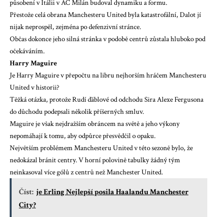
působení v Itálii v AC Milán budoval dynamiku a formu.
Přestože celá obrana Manchesteru United byla katastrofální, Dalot jí
nijak neprospěl, zejména po defenzivní stránce.
Občas dokonce jeho silná stránka v podobě centrů zůstala hluboko pod
očekáváním.
Harry Maguire
Je Harry Maguire v přepočtu na libru nejhorším hráčem Manchesteru
United v historii?
Těžká otázka, protože Rudí ďáblové od odchodu Sira Alexe Fergusona
do důchodu podepsali několik příšerných smluv.
Maguire je však nejdražším obráncem na světě a jeho výkony
nepomáhají k tomu, aby odpůrce přesvědčil o opaku.
Největším problémem Manchesteru United v této sezoně bylo, že
nedokázal bránit centry. V horní polovině tabulky žádný tým
neinkasoval více gólů z centrů než Manchester United.
Číst:
je Erling Nejlepší posila Haalandu Manchester
City?