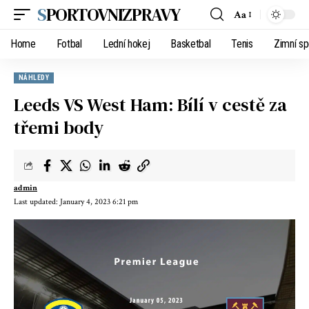
SPORTOVNIZPRAVY
Aa
Home
Fotbal
Lední hokej
Basketbal
Tenis
Zimní sp
NÁHLEDY
Leeds VS West Ham: Bílí v cestě za
třemi body
admin
Last updated: January 4, 2023 6:21 pm