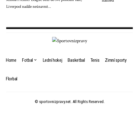
Liverpool nadále neúnavně…
Home
Fotbal
Lední hokej
Basketbal
Tenis
Zimní sporty
Florbal
© sportovnizpravy.net. All Rights Reserved.