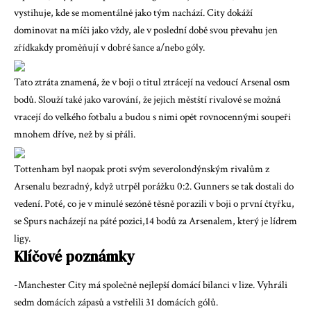
vystihuje, kde se momentálně jako tým nachází. City dokáží
dominovat na míči jako vždy, ale v poslední době svou převahu jen
zřídkakdy proměňují v dobré šance a/nebo góly.
Tato ztráta znamená, že v boji o titul ztrácejí na vedoucí Arsenal osm
bodů. Slouží také jako varování, že jejich městští rivalové se možná
vracejí do velkého fotbalu a budou s nimi opět rovnocennými soupeři
mnohem dříve, než by si přáli.
Tottenham byl naopak proti svým severolondýnským rivalům z
Arsenalu bezradný, když utrpěl porážku 0:2. Gunners se tak dostali do
vedení. Poté, co je v minulé sezóně těsně porazili v boji o první čtyřku,
se Spurs nacházejí na páté pozici,14 bodů za Arsenalem, který je lídrem
ligy.
Klíčové poznámky
-Manchester City má společně nejlepší domácí bilanci v lize. Vyhráli
sedm domácích zápasů a vstřelili 31 domácích gólů.