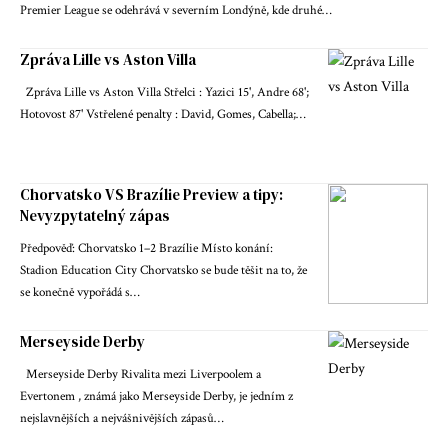
Premier League se odehrává v severním Londýně, kde druhé…
Zpráva Lille vs Aston Villa
Zpráva Lille vs Aston Villa Střelci : Yazici 15', Andre 68';
Hotovost 87' Vstřelené penalty : David, Gomes, Cabella;…
Chorvatsko VS Brazílie Preview a tipy:
Nevyzpytatelný zápas
Předpověď: Chorvatsko 1–2 Brazílie Místo konání:
Stadion Education City Chorvatsko se bude těšit na to, že
se konečně vypořádá s…
Merseyside Derby
Merseyside Derby Rivalita mezi Liverpoolem a
Evertonem , známá jako Merseyside Derby, je jedním z
nejslavnějších a nejvášnivějších zápasů…