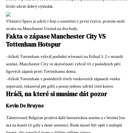
hřišti uhrát dobrý výsledek.
Vítězství Spurs je udrží v boji o umístění v první čtyřce, protože sníží
ztrátu na Manchester United na dva body.
Fakta o zápase Manchester City VS
Tottenham Hotspur
-Ačkoli Tottenham vyhrál poslední střetnutí na Etihad 3-2 v minulé
sezóně, Manchester City ve skutečnosti vyhrál tři z posledních pěti
ligových zápasů proti Tottenhamu doma.
-Ačkoli Tottenham v posledních třech venkovních zápasech venku
neporazil, inkasoval pět gólů a pouze jednou udržel čisté konto.
Hráči, na které si musíme dát pozor
Kevin De Bruyne
Talentovaný Belgičan prožívá další fantastickou sezónu a v letošní lize
má na kontě tři góly a deset asistencí. Bude muset být opět v nejlepší
formě, aby zanechal stopu v dalším velkém zápase.