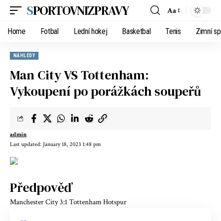
SPORTOVNIZPRAVY
Aa
Home
Fotbal
Lední hokej
Basketbal
Tenis
Zimní sp
NÁHLEDY
Man City VS Tottenham:
Vykoupení po porážkách soupeřů
admin
Last updated: January 18, 2023 1:48 pm
Předpověď
Manchester City 3:1 Tottenham Hotspur