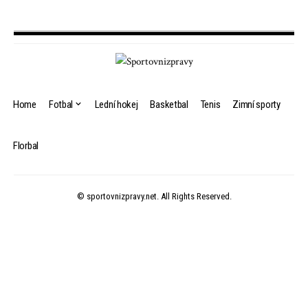
Home
Fotbal
Lední hokej
Basketbal
Tenis
Zimní sporty
Florbal
© sportovnizpravy.net. All Rights Reserved.