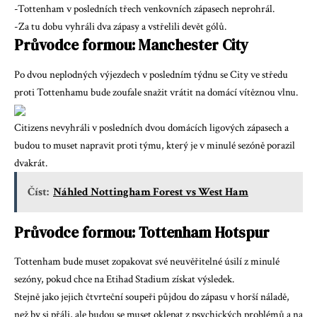
-Tottenham v posledních třech venkovních zápasech neprohrál.
-Za tu dobu vyhráli dva zápasy a vstřelili devět gólů.
Průvodce formou: Manchester City
Po dvou neplodných výjezdech v posledním týdnu se City ve středu
proti Tottenhamu bude zoufale snažit vrátit na domácí vítěznou vlnu.
Citizens nevyhráli v posledních dvou domácích ligových zápasech a
budou to muset napravit proti týmu, který je v minulé sezóně porazil
dvakrát.
Číst:
Náhled Nottingham Forest vs West Ham
Průvodce formou: Tottenham Hotspur
Tottenham bude muset zopakovat své neuvěřitelné úsilí z minulé
sezóny, pokud chce na Etihad Stadium získat výsledek.
Stejně jako jejich čtvrteční soupeři půjdou do zápasu v horší náladě,
než by si přáli, ale budou se muset oklepat z psychických problémů a na