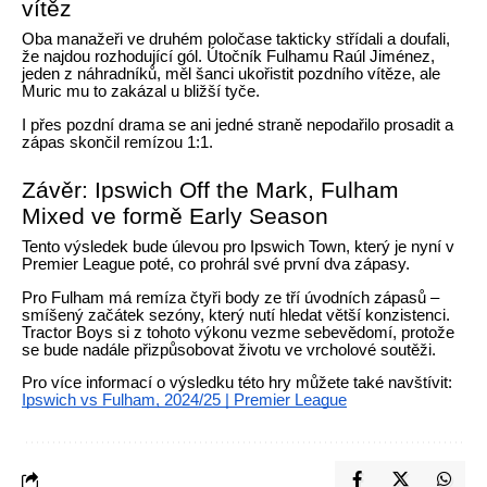
vítěz
Oba manažeři ve druhém poločase takticky střídali a doufali,
že najdou rozhodující gól. Útočník Fulhamu Raúl Jiménez,
jeden z náhradníků, měl šanci ukořistit pozdního vítěze, ale
Muric mu to zakázal u bližší tyče.
I přes pozdní drama se ani jedné straně nepodařilo prosadit a
zápas skončil remízou 1:1.
Závěr: Ipswich Off the Mark, Fulham
Mixed ve formě Early Season
Tento výsledek bude úlevou pro Ipswich Town, který je nyní v
Premier League poté, co prohrál své první dva zápasy.
Pro Fulham má remíza čtyři body ze tří úvodních zápasů –
smíšený začátek sezóny, který nutí hledat větší konzistenci.
Tractor Boys si z tohoto výkonu vezme sebevědomí, protože
se bude nadále přizpůsobovat životu ve vrcholové soutěži.
Pro více informací o výsledku této hry můžete také navštívit:
Ipswich vs Fulham, 2024/25 | Premier League