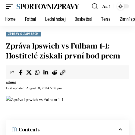
SPORTOVNIZPRAVY
Aa
Home
Fotbal
Lední hokej
Basketbal
Tenis
Zimní sp
ZPRÁVY O ZÁPASECH
Zpráva Ipswich vs Fulham 1-1:
Hostitelé získali první bod prem
admin
Last updated: August 31, 2024 5:08 pm
Contents