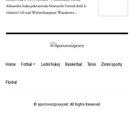
Alexandra Isaka pokračovala Newcastle United došli k
vítězství 3:0 nad Wolverhampton Wanderers…
Home
Fotbal
Lední hokej
Basketbal
Tenis
Zimní sporty
Florbal
© sportovnizpravy.net. All Rights Reserved.