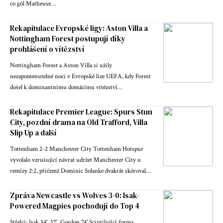
co gól Matheuse…
Rekapitulace Evropské ligy: Aston Villa a
Nottingham Forest postupují díky
prohlášení o vítězství
Nottingham Forest a Aston Villa si užily
nezapomenutelné noci v Evropské lize UEFA, kdy Forest
došel k dominantnímu domácímu vítězství…
Rekapitulace Premier League: Spurs Stun
City, pozdní drama na Old Trafford, Villa
Slip Up a další
Tottenham 2-2 Manchester City Tottenham Hotspur
vyvolalo vzrušující návrat udržet Manchester City u
remízy 2:2, přičemž Dominic Solanke dvakrát skóroval…
Zpráva Newcastle vs Wolves 3-0: Isak-
Powered Magpies pochodují do Top 4
Střelci: Isak 34', 57', Gordon 74' Scintilující forma