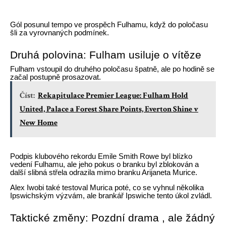
Gól posunul tempo ve prospěch Fulhamu, když do poločasu
šli za vyrovnaných podmínek.
Druhá polovina: Fulham usiluje o vítěze
Fulham vstoupil do druhého poločasu špatně, ale po hodině se
začal postupně prosazovat.
Číst:
Rekapitulace Premier League: Fulham Hold
United, Palace a Forest Share Points, Everton Shine v
New Home
Podpis klubového rekordu Emile Smith Rowe byl blízko
vedení Fulhamu, ale jeho pokus o branku byl zblokován a
další slibná střela odrazila mimo branku Arijaneta Murice.
Alex Iwobi také testoval Murica poté, co se vyhnul několika
Ipswichským výzvám, ale brankář Ipswiche tento úkol zvládl.
Taktické změny: Pozdní drama , ale žádný