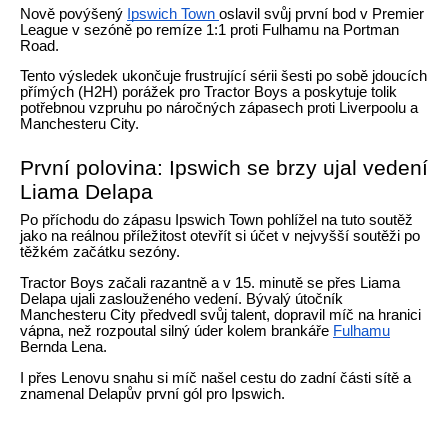
Nově povýšený
Ipswich Town
oslavil svůj první bod v Premier
League v sezóně po remíze 1:1 proti Fulhamu na Portman
Road.
Tento výsledek ukončuje frustrující sérii šesti po sobě jdoucích
přímých (H2H) porážek pro Tractor Boys a poskytuje tolik
potřebnou vzpruhu po náročných zápasech proti Liverpoolu a
Manchesteru City.
První polovina: Ipswich se brzy ujal vedení
Liama Delapa
Po příchodu do zápasu Ipswich Town pohlížel na tuto soutěž
jako na reálnou příležitost otevřít si účet v nejvyšší soutěži po
těžkém začátku sezóny.
Tractor Boys začali razantně a v 15. minutě se přes Liama
Delapa ujali zaslouženého vedení. Bývalý útočník
Manchesteru City předvedl svůj talent, dopravil míč na hranici
vápna, než rozpoutal silný úder kolem brankáře
Fulhamu
Bernda Lena.
I přes Lenovu snahu si míč našel cestu do zadní části sítě a
znamenal Delapův první gól pro Ipswich.