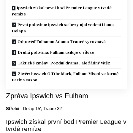
Ipswich získal první bod Premier League v tvrdé
remíze
První polovina: Ipswich se brzy ujal vedení Liama
Delapa
Odpověď Fulhamu: Adama Traoré vyrovnává
Druhá polovina: Fulham usiluje o vítěze
Taktické změny: Pozdní drama , ale žádný vítěz
Závěr: Ipswich Off the Mark, Fulham Mixed ve formě
Early Season
Zpráva Ipswich vs Fulham
Střelci
: Delap 15′; Traore 32′
Ipswich získal první bod Premier League v
tvrdé remíze