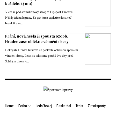
každého týmu)
Vlézt se pod stomilionový strop v Tipsport Fantasy?
Někdy žádná legrace. Za pár jmen zaplatíte dost, teď
brankář a co…
Přání, nová hesla či spousta ozdob.
Hradec zase oblékne vánoční dresy
Hokejisté Hradce Králové už počtvrté obléknou speciální
vánoční dresy. Letos se tak stane pouhé dva dny před
Štědrým dnem –…
Home
Fotbal
Lední hokej
Basketbal
Tenis
Zimní sporty