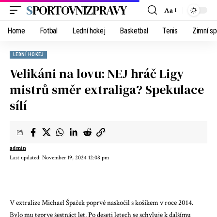
SPORTOVNIZPRAVY
Aa
Home
Fotbal
Lední hokej
Basketbal
Tenis
Zimní sp
LEDNÍ HOKEJ
Velikáni na lovu: NEJ hráč Ligy
mistrů směr extraliga? Spekulace
sílí
admin
Last updated: November 19, 2024 12:08 pm
V extralize Michael Špaček poprvé naskočil s košíkem v roce 2014.
Bylo mu teprve šestnáct let. Po deseti letech se schyluje k dalšímu