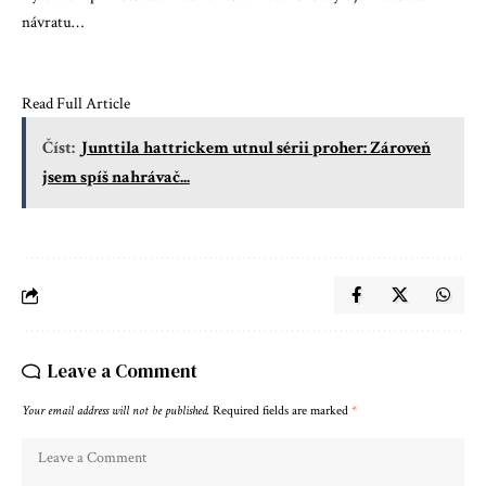
návratu…
Read Full Article
Číst:
Junttila hattrickem utnul sérii proher: Zároveň
jsem spíš nahrávač...
Leave a Comment
Your email address will not be published.
Required fields are marked
*