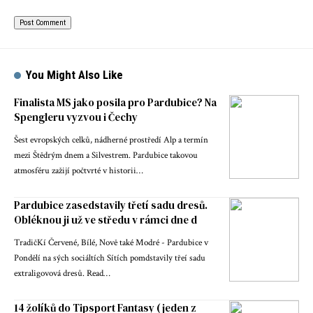
You Might Also Like
Finalista MS jako posila pro Pardubice? Na
Spengleru vyzvou i Čechy
Šest evropských celků, nádherné prostředí Alp a termín
mezi Štědrým dnem a Silvestrem. Pardubice takovou
atmosféru zažijí počtvrté v historii…
Pardubice zasedstavily třetí sadu dresů.
Obléknou ji už ve středu v rámci dne d
TradičKí Červené, Bílé, Nově také Modré - Pardubice v
Pondělí na sých sociáltích Sítích pomdstavily třeí sadu
extraligovová dresů. Read…
14 žolíků do Tipsport Fantasy (jeden z