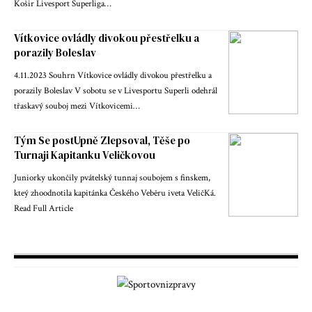
Košir Livesport Superliga…
Vítkovice ovládly divokou přestřelku a
porazily Boleslav
4.11.2023 Souhrn Vítkovice ovládly divokou přestřelku a
porazily Boleslav V sobotu se v Livesportu Superli odehrál
třaskavý souboj mezi Vítkovicemi…
Tým Se postUpně Zlepsoval, Těše po
Turnaji Kapitanku Veličkovou
Juniorky ukončily pvátelský tunnaj soubojem s finskem,
kteý zhoodnotila kapitánka Českého Veběru iveta VeličKá.
Read Full Article