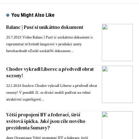
You Might Also Like
Balanc | Pusť si unikáttno dokument
25.7.2023 Video Balanc | Pusť si unikáttno dokument o
reprezentač tě hvězdě langerovi v produkci anety
bernhardtodé vZnikl unikátNí dokument…
Chodov vykradl Liberec a předvedl obrat
sezony!
22.1.2024 Souhrn Chodov vykradl Liberec a předvedl obrat
sezony! V pondělí 21. se diváci mohli podívat na velmi
atraktivní superligové…
Větší propojení IFF a federací, širší
světová špička. Jaké jsou cíle nového
prezidenta Šumavy?
dnes Organizace Větší propojení IFF a federace, širší