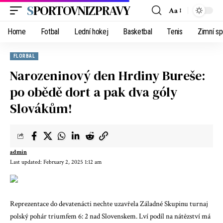
SPORTOVNIZPRAVY
Aa
Home
Fotbal
Lední hokej
Basketbal
Tenis
Zimní sp
FLORBAL
Narozeninový den Hrdiny Bureše:
po obědě dort a pak dva góly
Slovákům!
admin
Last updated: February 2, 2025 1:12 am
Reprezentace do devatenácti nechte uzavřela Záladné Skupinu turnaj
polský pohár triumfem 6: 2 nad Slovenskem. Lví podíl na nátězství má