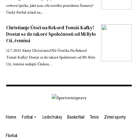
světová špička. Jaké jsou cíle nového prezidenta Šumavy?
Český florbal získal na…
Christianje Útoči na Rekord Tomáš Kafky!
Dostat se do takoré Společnosti od Mi Bylo
Ctí, řemíná
12.7.2023 Akety ChristianicOVá Útočíka Na Rekord
Tomáš Kafky! Dostat se do takoré Společnosti od Mi Bylo
Ctí, řemíná nejlepší Čáskou…
Home
Fotbal
Lední hokej
Basketbal
Tenis
Zimní sporty
Florbal