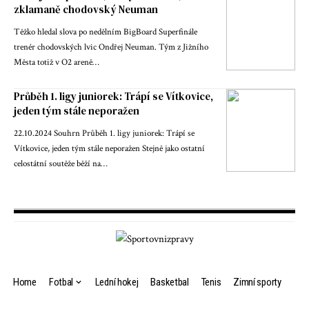
zklamaně chodovský Neuman
Těžko hledal slova po nedělním BigBoard Superfinále
trenér chodovských lvic Ondřej Neuman. Tým z Jižního
Města totiž v O2 areně…
Průběh 1. ligy juniorek: Trápí se Vítkovice,
jeden tým stále neporažen
22.10.2024 Souhrn Průběh 1. ligy juniorek: Trápí se
Vítkovice, jeden tým stále neporažen Stejně jako ostatní
celostátní soutěže běží na…
Home
Fotbal
Lední hokej
Basketbal
Tenis
Zimní sporty