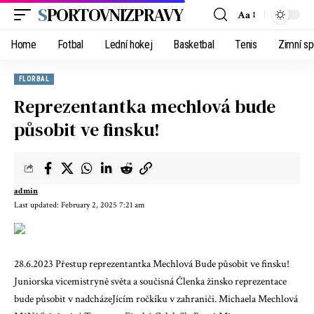
SPORTOVNIZPRAVY
Aa
Home
Fotbal
Lední hokej
Basketbal
Tenis
Zimní sp
FLORBAL
Reprezentantka mechlová bude
působit ve finsku!
admin
Last updated: February 2, 2025 7:21 am
28.6.2023 Přestup reprezentantka Mechlová Bude působit ve finsku!
Juniorska vicemistryně světa a součisná Členka žinsko reprezentace
bude působit v nadcházeJícím ročkíku v zahraniči. Michaela Mechlová