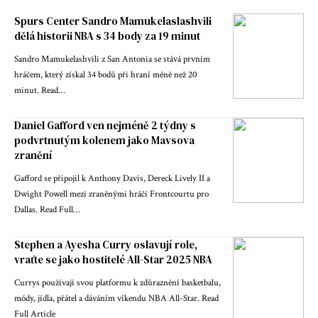
Spurs Center Sandro Mamukelaslashvili
dělá historii NBA s 34 body za 19 minut
Sandro Mamukelashvili z San Antonia se stává prvním
hráčem, který získal 34 bodů při hraní méně než 20
minut. Read…
Daniel Gafford ven nejméně 2 týdny s
podvrtnutým kolenem jako Mavsova
zranění
Gafford se připojil k Anthony Davis, Dereck Lively II a
Dwight Powell mezi zraněnými hráči Frontcourtu pro
Dallas. Read Full…
Stephen a Ayesha Curry oslavují role,
vraťte se jako hostitelé All-Star 2025 NBA
Currys používají svou platformu k zdůraznění basketbalu,
módy, jídla, přátel a dáváním víkendu NBA All-Star. Read
Full Article