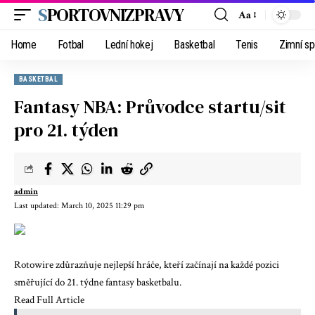
SPORTOVNIZPRAVY
Aa
Home
Fotbal
Lední hokej
Basketbal
Tenis
Zimní sp
BASKETBAL
Fantasy NBA: Průvodce startu/sit
pro 21. týden
admin
Last updated: March 10, 2025 11:29 pm
Rotowire zdůrazňuje nejlepší hráče, kteří začínají na každé pozici
směřující do 21. týdne fantasy basketbalu.
Read Full Article