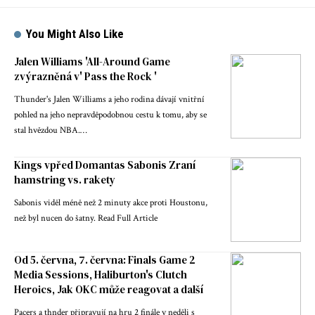
You Might Also Like
Jalen Williams 'All-Around Game
zvýrazněná v' Pass the Rock '
Thunder's Jalen Williams a jeho rodina dávají vnitřní
pohled na jeho nepravděpodobnou cestu k tomu, aby se
stal hvězdou NBA.…
Kings vpřed Domantas Sabonis Zraní
hamstring vs. rakety
Sabonis viděl méně než 2 minuty akce proti Houstonu,
než byl nucen do šatny. Read Full Article
Od 5. června, 7. června: Finals Game 2
Media Sessions, Haliburton's Clutch
Heroics, Jak OKC může reagovat a další
Pacers a thnder připravují na hru 2 finále v neděli s