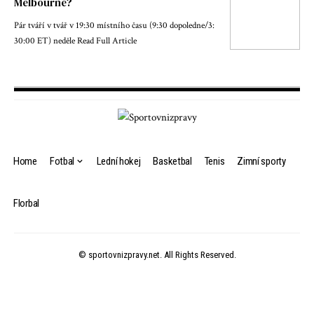
Melbourne?
Pár tváří v tvář v 19:30 místního času (9:30 dopoledne/3:
30:00 ET) neděle Read Full Article
Home
Fotbal
Lední hokej
Basketbal
Tenis
Zimní sporty
Florbal
© sportovnizpravy.net. All Rights Reserved.