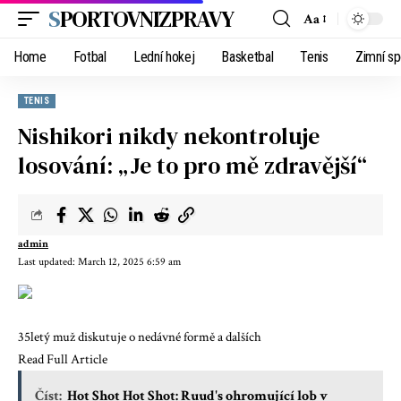
SPORTOVNIZPRAVY
Aa
Home
Fotbal
Lední hokej
Basketbal
Tenis
Zimní sp
TENIS
Nishikori nikdy nekontroluje
losování: „Je to pro mě zdravější“
admin
Last updated: March 12, 2025 6:59 am
35letý muž diskutuje o nedávné formě a dalších
Read Full Article
Číst:
Hot Shot Hot Shot: Ruud's ohromující lob v