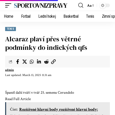
SPORTOVNIZPRAVY
Aa
Home
Fotbal
Lední hokej
Basketbal
Tenis
Zimní sp
TENIS
Alcaraz plaví přes větrné
podmínky do indických qfs
admin
Last updated: March 13, 2025 11:31 am
Španěl další tváří v tvář 25. semenu Cerundolo
Read Full Article
Číst:
Rozšířené hlavní body rozšířené hlavní body: