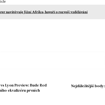
icle
rer navštěvuje Jižní Afriku, hovoří o rozvoji vzdělávání
 vs Lyon Preview: Bude Red
Nejdůležitější body:
dního ekvalizéru prvních