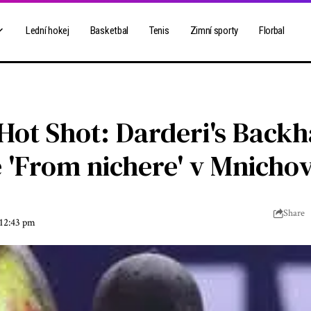
Lední hokej
Basketbal
Tenis
Zimní sporty
Florbal
Hot Shot: Darderi's Back
e 'From nichere' v Mnicho
Share
 12:43 pm