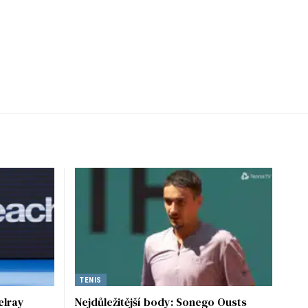
TENIS
elray
Nejdůležitější body: Sonego Ousts