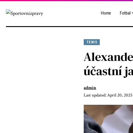
Home
Fotbal
TENIS
Alexande
účastní j
admin
Last updated: April 20, 2025