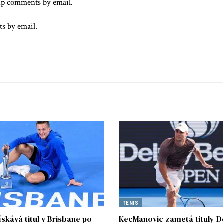
up comments by email.
ts by email.
TENIS
skává titul v Brisbane po
KecManovic zametá tituly D