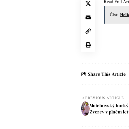
Read Full Art
Číst:
Heli
Share This Article
PREVIOUS ARTICLE
Mnichovský horký v
Zverev v plném let