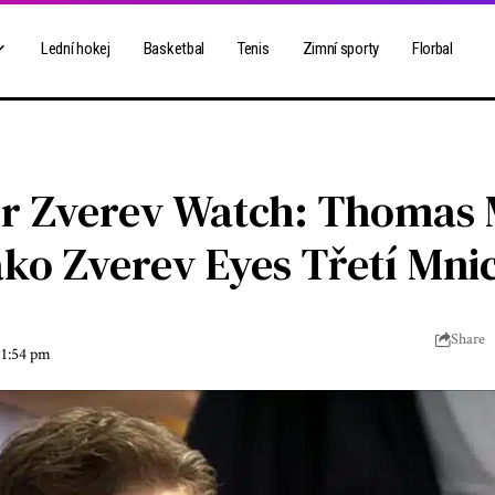
Lední hokej
Basketbal
Tenis
Zimní sporty
Florbal
r Zverev Watch: Thomas M
ako Zverev Eyes Třetí Mnic
Share
 1:54 pm