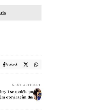
arlo
Facebook
NEXT ARTICLE
 hry 1 se neděle po
ém otevíracím dni