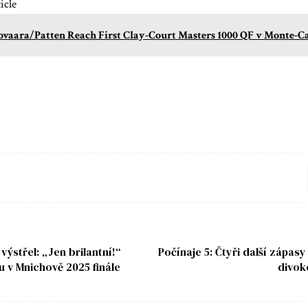
icle
ovaara/Patten Reach First Clay-Court Masters 1000 QF v Monte-C
ýstřel: „Jen brilantní!“
Počínaje 5: Čtyři další zápasy
u v Mnichově 2025 finále
divok