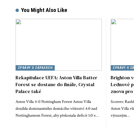
You Might Also Like
ZPRÁVY O ZÁPASECH
ZPRÁVY O Z
Rekapitulace UEFA: Aston Villa Batter
Brighton v
Forest se dostane do finále, Crystal
Lednové po
Palace také
znovu pro
Aston Villa 4-0 Nottingham Forest Aston Villa
Scorers: Rashf
dosáhla dominantního domácího vítězství 4:0 nad
Aston Villa vlá
Nottinghamem Forest, aby překonala deficit 1:0 v…
výrazným…