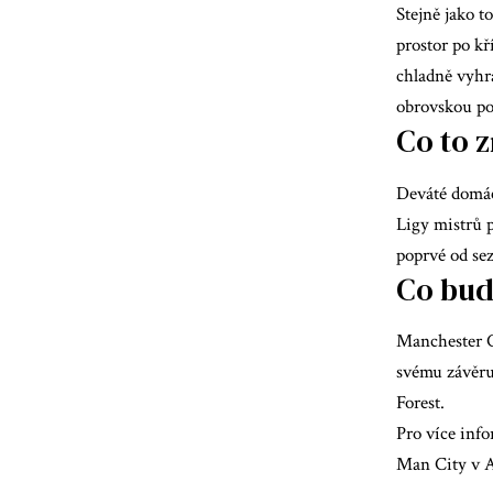
Stejně jako t
prostor po kř
chladně vyhr
obrovskou pod
Co to 
Deváté domácí
Ligy mistrů p
poprvé od se
Co bud
Manchester Ci
svému závěru
Forest.
Pro více info
Man City v A