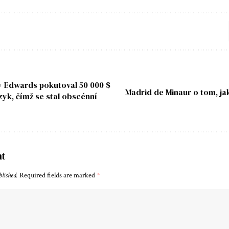
y Edwards pokutoval 50 000 $
Madrid de Minaur o tom, jak 
yk, čímž se stal obscénní
nt
blished.
Required fields are marked
*