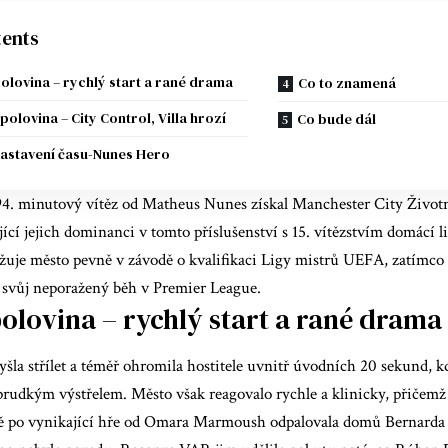
ents
polovina – rychlý start a rané drama
Co to znamená
polovina – City Control, Villa hrozí
Co bude dál
zastavení času-Nunes Hero
4. minutový vítěz od Matheus Nunes získal
Manchester City
Životn
ující jejich dominanci v tomto příslušenství s 15. vítězstvím domácí li
žuje město pevně v závodě o kvalifikaci Ligy mistrů UEFA, zatímco 
t svůj neporažený běh v Premier League.
polovina – rychlý start a rané drama
yšla střílet a téměř ohromila hostitele uvnitř úvodních 20 sekund,
prudkým výstřelem. Město však reagovalo rychle a klinicky, přičemž
 po vynikající hře od Omara Marmoush odpalovala domů Bernarda 