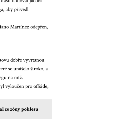
iasu fauloval Jacoba
a, aby přivedl
liano Martínez odepřen,
llaovu dobře vyvrtanou
ré se unášelo široko, a
tegu na míč.
byl vyloučen pro offside,
al ze zóny poklesu