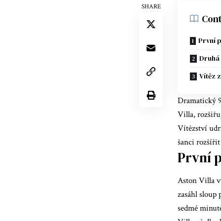
SHARE
Cont
První 
Druhá 
Vítěz 
Dramatický 9
Villa, rozšiř
Vítězství udr
šanci rozšíři
První 
Aston Villa v
zasáhl sloup 
sedmé minutě