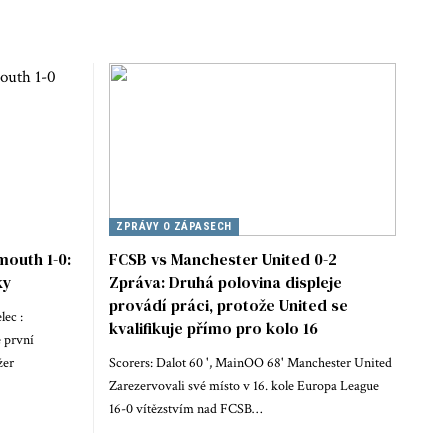
ZPRÁVY O ZÁPASECH
mouth 1-0:
FCSB vs Manchester United 0-2
ky
Zpráva: Druhá polovina displeje
provádí práci, protože United se
lec :
kvalifikuje přímo pro kolo 16
é první
žer
Scorers: Dalot 60 ', MainOO 68' Manchester United
Zarezervovali své místo v 16. kole Europa League
16-0 vítězstvím nad FCSB…