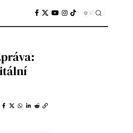
Zpráva:
itální