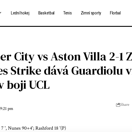
Lední hokej
Basketbal
Tenis
Zimní sporty
Florbal
r City vs Aston Villa 2-1 
s Strike dává Guardiolu v
 v boji UCL
Share
 9:21 pm
a 7 ', Nunes 90+4'; Rashford 18 '(P)