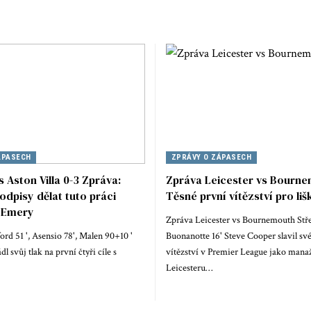
ÁPASECH
ZPRÁVY O ZÁPASECH
s Aston Villa 0-3 Zpráva:
Zpráva Leicester vs Bourne
dpisy dělat tuto práci
Těsné první vítězství pro liš
 Emery
Zpráva Leicester vs Bournemouth Stře
ord 51 ', Asensio 78', Malen 90+10 '
Buonanotte 16' Steve Cooper slavil sv
dl svůj tlak na první čtyři cíle s
vítězství v Premier League jako mana
Leicesteru…