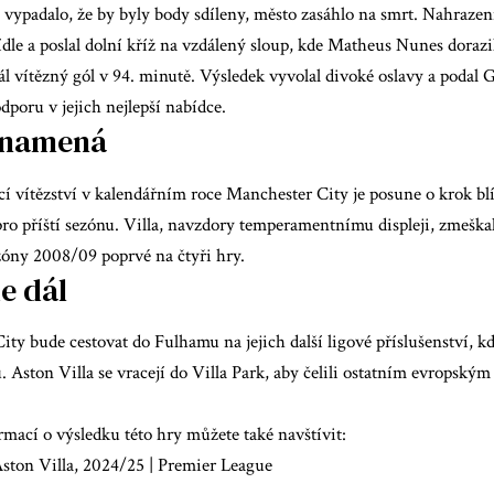
o vypadalo, že by byly body sdíleny, město zasáhlo na smrt. Nahraze
ídle a poslal dolní kříž na vzdálený sloup, kde Matheus Nunes doraz
ál vítězný gól v 94. minutě. Výsledek vyvolal divoké oslavy a pod
poru v jejich nejlepší nabídce.
znamená
 vítězství v kalendářním roce Manchester City je posune o krok blíž
ro příští sezónu. Villa, navzdory temperamentnímu displeji, zmeška
zóny 2008/09 poprvé na čtyři hry.
e dál
ty bude cestovat do Fulhamu na jejich další ligové příslušenství, kd
. Aston Villa se vracejí do Villa Park, aby čelili ostatním evrops
rmací o výsledku této hry můžete také navštívit:
ston Villa, 2024/25 | Premier League