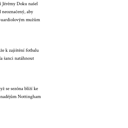
ní Jérémy Doku našel
il neoznačený, aby
al Guardiolovým mužům
e k zajištění fotbalu
la šanci natáhnout
yž se sezóna blíží ke
kým nadějům Nottingham