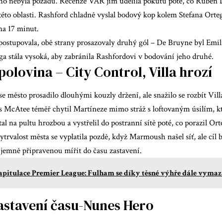
uho nebyla pozadu. Recenze VAR jim udělila pokutu poté, co Rúben D
to oblasti. Rashford chladně vyslal bodový kop kolem Stefana Orteg
na 17 minut.
 postupovala, obě strany prosazovaly druhý gól – De Bruyne byl Emi
a stála vysoká, aby zabránila Rashfordovi v bodování jeho druhé.
olovina – City Control, Villa hrozí
se město prosadilo dlouhými kouzly držení, ale snažilo se rozbít Vi
 McAtee téměř chytil Martíneze mimo stráž s loftovaným úsilím, kte
al na pultu hrozbou a vystřelil do postranní sítě poté, co porazil Or
vytrvalost města se vyplatila pozdě, když Marmoush našel síť, ale cíl 
 jemně připravenou mířit do času zastavení.
pitulace Premier League: Fulham se díky těsné výhře dále vymaz
zastavení času-Nunes Hero