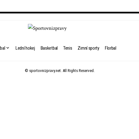
bal
Lední hokej
Basketbal
Tenis
Zimní sporty
Florbal
© sportovnizpravy.net. All Rights Reserved.