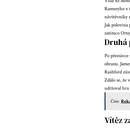
Villa už dlo
Ramseyho v té
návštěvníky 
Jak polovina
zatímco Orteg
Druhá p
Po přestávce 
obranu. James
Rashford zůst
Zdálo se, že 
udržoval hru
Číst:
Reka
Vítěz 