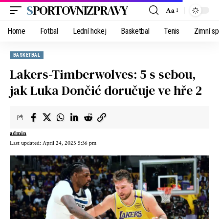
SPORTOVNIZPRAVY
Aa
Home
Fotbal
Lední hokej
Basketbal
Tenis
Zimní sp
BASKETBAL
Lakers-Timberwolves: 5 s sebou,
jak Luka Dončić doručuje ve hře 2
admin
Last updated: April 24, 2025 5:36 pm