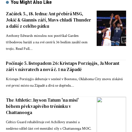
You Might Also Like
Začátek 5., 18. ledna: Ant přebírá MSG,
Jokić & Giannis září, Mavs chladí Thunder
a další z celého pátku
Anthony Edwards minulou noc postříkal Garden
tříbodovou baráží a na své cestě k 36 bodům zasáhl osm
trojic. Read Full…
Počínaje 5. listopadem 26: Kristaps Porziņģis, Ja Morant
září v návratech a nová č. 1 na Západě
Kristaps Porziņģis debutuje v sezóně v Bostonu, Oklahoma City znovu získává
své první místo na Západě a dívá se dopředu…
The Athletic: Jayson Tatum 'na misi'
během překvapivého tréninku v
Chattanooga
Celtics Guard rehabilituje své Achillovy zranění a
nedávno sdílel část své mentální síly s Chattanooga MOC.