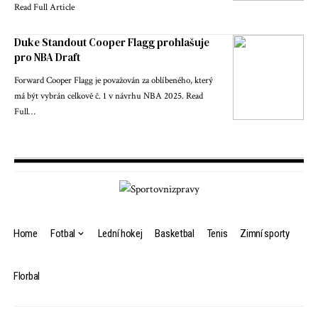
Read Full Article
Duke Standout Cooper Flagg prohlašuje
pro NBA Draft
Forward Cooper Flagg je považován za oblíbeného, ​​který
má být vybrán celkově č. 1 v návrhu NBA 2025. Read
Full…
Home
Fotbal
Lední hokej
Basketbal
Tenis
Zimní sporty
Florbal