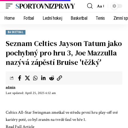
SPORTOVNIZPRAVY
Aa
Home
Fotbal
Lední hokej
Basketbal
Tenis
Zimní sp
BASKETBAL
Seznam Celtics Jayson Tatum jako
pochybný pro hru 3, Joe Mazzulla
nazývá zápěstí Bruise 'těžký'
admin
Last updated: April 25, 2025 6:12 am
Celtics All-Star Swingman zmeškal ve středu první hru play-off své
kariéry poté, co byl zraněn na tvrdé faul ve hře 1.
Read Full Article