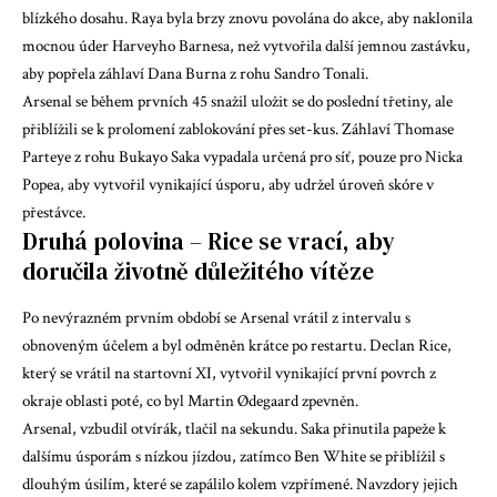
blízkého dosahu. Raya byla brzy znovu povolána do akce, aby naklonila
mocnou úder Harveyho Barnesa, než vytvořila další jemnou zastávku,
aby popřela záhlaví Dana Burna z rohu Sandro Tonali.
Arsenal se během prvních 45 snažil uložit se do poslední třetiny, ale
přiblížili se k prolomení zablokování přes set-kus. Záhlaví Thomase
Parteye z rohu Bukayo Saka vypadala určená pro síť, pouze pro Nicka
Popea, aby vytvořil vynikající úsporu, aby udržel úroveň skóre v
přestávce.
Druhá polovina – Rice se vrací, aby
doručila životně důležitého vítěze
Po nevýrazném prvním období se Arsenal vrátil z intervalu s
obnoveným účelem a byl odměněn krátce po restartu. Declan Rice,
který se vrátil na startovní XI, vytvořil vynikající první povrch z
okraje oblasti poté, co byl Martin Ødegaard zpevněn.
Arsenal, vzbudil otvírák, tlačil na sekundu. Saka přinutila papeže k
dalšímu úsporám s nízkou jízdou, zatímco Ben White se přiblížil s
dlouhým úsilím, které se zapálilo kolem vzpřímené. Navzdory jejich