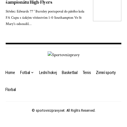
šampionátu High-Flyers
Střelec: Edwards 77 ' Burnley postupoval do pátého kola
FA Cupu s úzkým vítězstvím 1-0 Southampton Ve St
Mary's odsoudil…
Home
Fotbal
Lední hokej
Basketbal
Tenis
Zimní sporty
Florbal
© sportovnizpravy.net. All Rights Reserved.