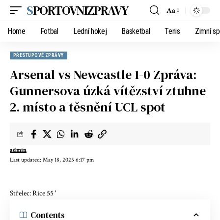
SPORTOVNIZPRAVY
Aa
Home
Fotbal
Lední hokej
Basketbal
Tenis
Zimní sp
PŘESTUPOVÉ ZPRÁVY
Arsenal vs Newcastle 1-0 Zpráva:
Gunnersova úzká vítězství ztuhne
2. místo a těsnění UCL spot
admin
Last updated: May 18, 2025 6:17 pm
Střelec: Rice 55 '
Contents