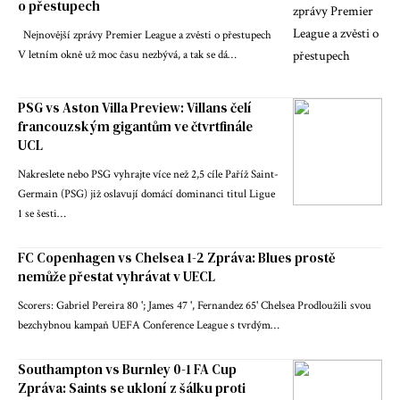
o přestupech
Nejnovější zprávy Premier League a zvěsti o přestupech
V letním okně už moc času nezbývá, a tak se dá…
PSG vs Aston Villa Preview: Villans čelí
francouzským gigantům ve čtvrtfinále
UCL
Nakreslete nebo PSG vyhrajte více než 2,5 cíle Paříž Saint-
Germain (PSG) již oslavují domácí dominanci titul Ligue
1 se šesti…
FC Copenhagen vs Chelsea 1-2 Zpráva: Blues prostě
nemůže přestat vyhrávat v UECL
Scorers: Gabriel Pereira 80 '; James 47 ', Fernandez 65' Chelsea Prodloužili svou
bezchybnou kampaň UEFA Conference League s tvrdým…
Southampton vs Burnley 0-1 FA Cup
Zpráva: Saints se ukloní z šálku proti