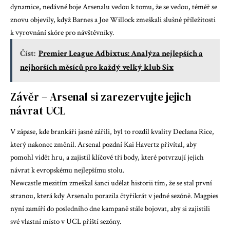
dynamice, nedávné boje Arsenalu vedou k tomu, že se vedou, téměř se
znovu objevily, když Barnes a Joe Willock zmeškali slušné příležitosti
k vyrovnání skóre pro návštěvníky.
Číst:
Premier League Adbixtus: Analýza nejlepších a
nejhorších měsíců pro každý velký klub Six
Závěr – Arsenal si zarezervujte jejich
návrat UCL
V zápase, kde brankáři jasně zářili, byl to rozdíl kvality Declana Rice,
který nakonec změnil. Arsenal pozdní Kai Havertz přivítal, aby
pomohl vidět hru, a zajistil klíčové tři body, které potvrzují jejich
návrat k evropskému nejlepšímu stolu.
Newcastle mezitím zmeškal šanci udělat historii tím, že se stal první
stranou, která kdy Arsenalu porazila čtyřikrát v jedné sezóně. Magpies
nyní zamíří do posledního dne kampaně stále bojovat, aby si zajistili
své vlastní místo v UCL příští sezóny.