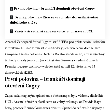
První polovina – brankáři dominují otevření Cagey
Druhá polovina – Rice se vrací, aby doručila životně
důležitého vítěze
Závěr – Arsenal si zarezervujte jejich návrat UCL
Arzenál
Zabezpečil fotbal Ligy mistrů UEFA pro příští sezónu s úzkým
vítězstvím 1-0 nad Newcastle United v jejich závěrečné domácí hře
kampaně. Druhá polovina Declana Riceho stačila na to, aby se všechny
tři body získaly jen druhým vítězstvím Gunners v sedmi zápasech
Premier League, zatímco výsledek také zajistil 12. vítězství ve 13
domovských H2HS.
První polovina – brankáři dominují
otevření Cagey
Zápas začal napjatým způsobem a obě strany si byly vědomy důsledků
UCL. Arsenal téměř zaplatil cenu za volný průsmyk od Davida Raya
brzy, protože Bruno Guimarães přinutil Španěl do reflexního úspory z