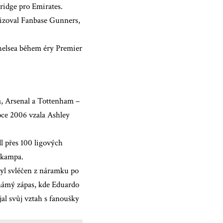
ridge pro Emirates.
rizoval Fanbase Gunners,
Chelsea během éry Premier
a, Arsenal a Tottenham –
roce 2006 vzala Ashley
l přes 100 ligových
gkampa.
byl svléčen z náramku po
námý zápas, kde Eduardo
jal svůj vztah s fanoušky