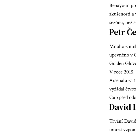
Benayoun prov
zkušenosti a 
sezónu, než s
Petr Č
Mnoho z nich
upevněno v Ch
Golden Glove
V roce 2015, 
Arsenalu za 
vyžádal čtvrt
Cup před odc
David 
Trvání Davida
mnozí vzpomín