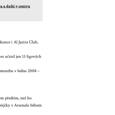
 a další v centru
once i Al Jazira Club,
es učinil jen 13 ligových
rtsmouthu v lednu 2008 –
m předtím, než ho
u půjčky v Arsenalu během