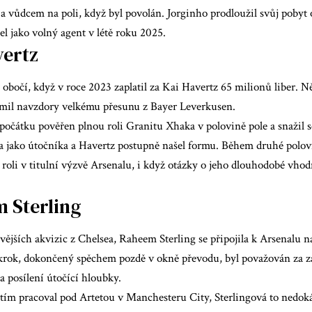
 vůdcem na poli, když byl povolán. Jorginho prodloužil svůj pobyt o
l jako volný agent v létě roku 2025.
vertz
 obočí, když v roce 2023 zaplatil za Kai Havertz 65 milionů liber.
mil navzdory velkému přesunu z Bayer Leverkusen.
počátku pověřen plnou roli Granitu Xhaka v polovině pole a snažil s
la jako útočníka a Havertz postupně našel formu. Během druhé pol
 roli v titulní výzvě Arsenalu, i když otázky o jeho dlouhodobé vho
 Sterling
vějších akvizic z Chelsea, Raheem Sterling se připojila k Arsenalu 
krok, dokončený spěchem pozdě v okně převodu, byl považován za za
 posílení útočící hloubky.
dtím pracoval pod Artetou v Manchesteru City, Sterlingová to nedok