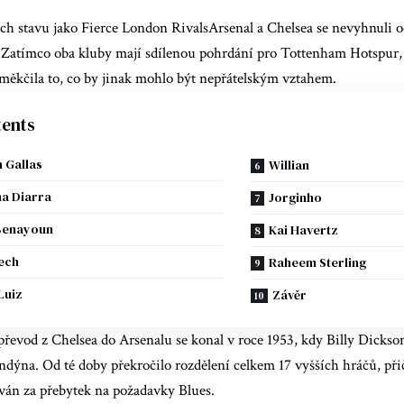
ich stavu jako
Fierce London Rivals
Arsenal a Chelsea se nevyhnuli 
 Zatímco oba kluby mají sdílenou pohrdání pro Tottenham Hotspur, j
změkčila to, co by jinak mohlo být nepřátelským vztahem.
ents
m Gallas
Willian
a Diarra
Jorginho
 Benayoun
Kai Havertz
ech
Raheem Sterling
Luiz
Závěr
řevod z Chelsea do Arsenalu se konal v roce 1953, kdy Billy Dickson
dýna. Od té doby překročilo rozdělení celkem 17 vyšších hráčů, při
ván za přebytek na požadavky Blues.