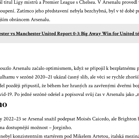
ál titul Ligy mistrů a Premier League s Chelsea. V Arsenalu provedl
toupení. Zatímco jeho představení nebyla bezchybná, byl v té době 
ějším obráncem Arsenalu.
ester vs Manchester United Report 0-3: Big Away Win for United 
ouzlo Arsenalu začalo optimismem, když se připojil k bezplatnému 
ulhamu v sezóně 2020–21 ukázal časný slib, ale věci se rychle zhoršil
del později připustil, že během her hraných za zavřenými dveřmi boj
d-19. Po jedné sezóně odešel a popisoval svůj čas v Arsenalu jako „n
ho
 2022–23 se Arsenal snažil podepsat Moisés Caicedo, ale Brighton 
i na dostupnější možnost – Jorginho.
 nebyl konzistentním startérem pod Mikelem Artetou, italská mezin