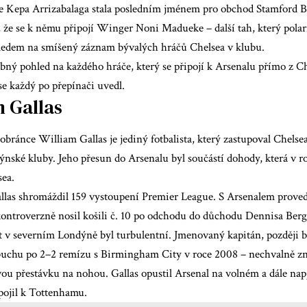
se Kepa Arrizabalaga stala posledním jménem pro obchod Stamford B
, že se k němu připojí Winger Noni Madueke – další tah, který pola
ledem na smíšený záznam bývalých hráčů Chelsea v klubu.
obný pohled na každého hráče, který se připojí k Arsenalu přímo z 
se každý po přepínači uvedl.
m Gallas
bránce William Gallas je jediný fotbalista, který zastupoval Chelse
dýnské kluby. Jeho přesun do Arsenalu byl součástí dohody, která v 
sea.
llas shromáždil 159 vystoupení Premier League. S Arsenalem proved
kontroverzně nosil košili č. 10 po odchodu do důchodu Dennisa Ber
nt v severním Londýně byl turbulentní. Jmenovaný kapitán, později 
uchu po 2–2 remízu s Birmingham City v roce 2008 – nechvalně z
ivou přestávku na nohou. Gallas opustil Arsenal na volném a dále nap
ipojil k Tottenhamu.