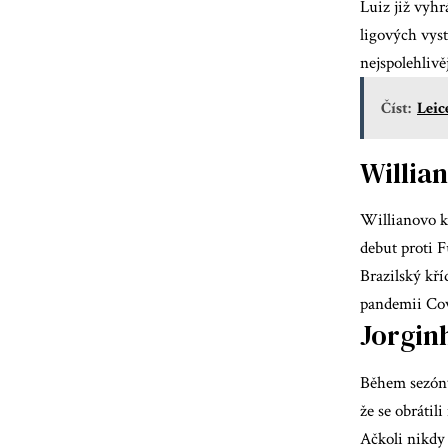
Luiz již vyhr
ligových vys
nejspolehliv
Číst:
Leic
Willian
Willianovo k
debut proti F
Brazilský kří
pandemii Covi
Jorgin
Během sezóny
že se obrátil
Ačkoli nikdy