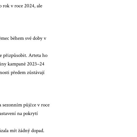
 rok v roce 2024, ale
 Němec během své doby v
e přizpůsobit. Arteta ho
oviny kampaně 2023–24
dnosti předem zůstávají
na sezonním půjčce v roce
stavení na pokrytí
ázala mít žádný dopad.