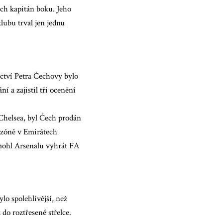
ech kapitán boku. Jeho
lubu trval jen jednu
ctví Petra Čechovy bylo
í a zajistil tři ocenění
 Chelsea, byl Čech prodán
ezóně v Emirátech
omohl Arsenalu vyhrát FA
lo spolehlivější, než
do roztřesené střelce.