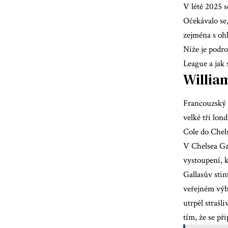
V létě 2025 
Očekávalo se
zejména s oh
Níže je podr
League a jak 
Willia
Francouzský o
velké tři lon
Cole do Chel
V Chelsea Ga
vystoupení, 
Gallasův sti
veřejném výb
utrpěl strašl
tím, že se př