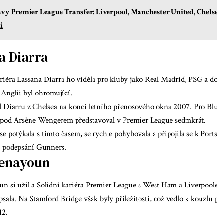
vy Premier League Transfer: Liverpool, Manchester United, Chelsea
i
a Diarra
iéra Lassana Diarra ho viděla pro kluby jako Real Madrid, PSG a dok
v Anglii byl ohromující.
l Diarru z Chelsea na konci letního přenosového okna 2007. Pro Blu
 pod Arsène Wengerem představoval v Premier League sedmkrát.
 se potýkala s tímto časem, se rychle pohybovala a připojila se k Po
o podepsání Gunners.
Benayoun
un si užil a
Solidní kariéra Premier League
s West Ham a Liverpoole
sala. Na Stamford Bridge však byly příležitosti, což vedlo k kouzl
12.