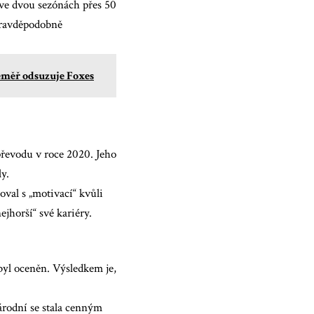
 ve dvou sezónách přes 50
pravděpodobně
téměř odsuzuje Foxes
převodu v roce 2020. Jeho
y.
oval s „motivací“ kvůli
ejhorší“ své kariéry.
byl oceněn. Výsledkem je,
árodní se stala cenným