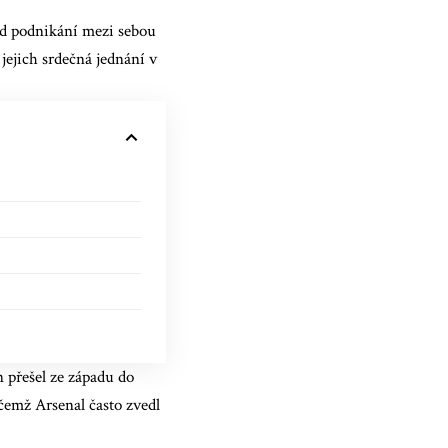
od podnikání mezi sebou
ejich srdečná jednání v
 přešel ze západu do
čemž Arsenal často zvedl