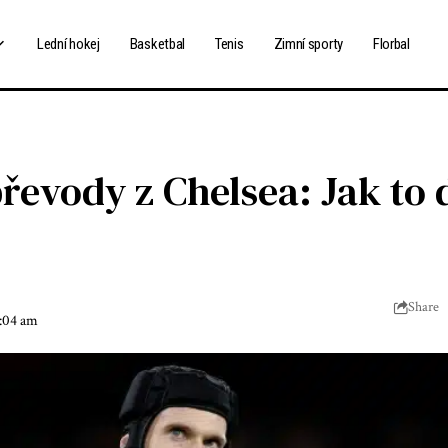
Lední hokej
Basketbal
Tenis
Zimní sporty
Florbal
řevody z Chelsea: Jak to
Share
7:04 am