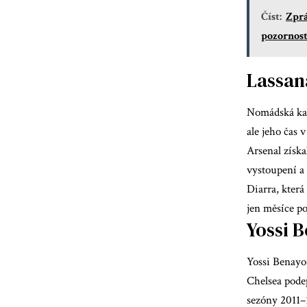
Číst:
Zprá
pozornost
Lassan
Nomádská kar
ale jeho čas 
Arsenal získa
vystoupení a
Diarra, která
jen měsíce p
Yossi 
Yossi Benayo
Chelsea podep
sezóny 2011–