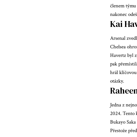
členem týmu a
nakonec odeše
Kai Ha
Arsenal zvedl
Chelsea ohro
Havertz byl z
pak přemísti
hrál klíčovou
otázky.
Raheem
Jedna z nejno
2024. Tento 
Bukayo Saka a
Přestože pře