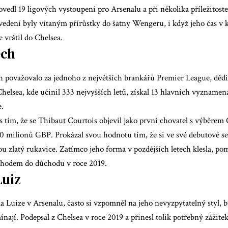
edl 19 ligových vystoupení pro Arsenalu a při několika příležitost
vedení byly vítaným přírůstky do šatny Wengeru, i když jeho čas v k
e vrátil do Chelsea.
ech
 považovalo za jednoho z největších brankářů Premier League, dědi
elsea, kde učinil 333 nejvyšších letů, získal 13 hlavních vyznamenán
.
s tím, že se Thibaut Courtois objevil jako první chovatel s výběrem
10 milionů GBP. Prokázal svou hodnotu tím, že si ve své debutové s
ou zlatý rukavice. Zatímco jeho forma v pozdějších letech klesla, p
hodem do důchodu v roce 2019.
Luiz
 Luize v Arsenalu, často si vzpomněl na jeho nevyzpytatelný styl, by
ají. Podepsal z Chelsea v roce 2019 a přinesl tolik potřebný zážitek 