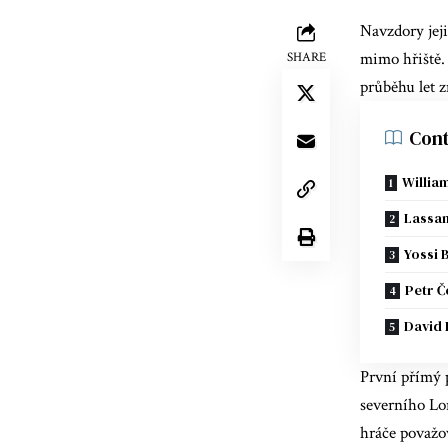
Navzdory jej
mimo hřiště.
SHARE
průběhu let 
Cont
Willia
Lassan
Yossi
Petr Č
David 
První přímý p
severního Lon
hráče považo