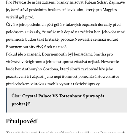
Pro Newcastle může zatížení branky snižovat
Fabian Schär
. Zajímavé
je, že zůstává posledním hráčem stále v klubu, který pro Magpies
vstřelil gól pryč.
Čtyři z jeho posledních pěti gólů v takových zápasech dorazily před
poločasem a ukázaly, že může mít dopad na začátku her. Jeho obranné
povinnosti budou také kritické, protože Newcastle se snaží udržet
Bournemouthův živý útok na uzdě.
Pokud jde o zranění, Bournemouth byl bez Adama Smitha pro
vítězství v Brightonu a jeho dostupnost zůstává nejistá. Newcastle
bude bez Anthonyho Gordona, který slouží závěrečné hře jeho
pozastavení tří zápasů. Jeho nepřítomnost ponechává Howe krátce
před odtokem v útoku a mohla vynutit taktické úpravy.
Číst:
Crystal Palace VS Tottenham: Spurs opět
prohrají?
Předpověď