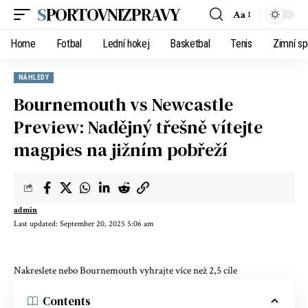
SPORTOVNIZPRAVY
Aa
Home
Fotbal
Lední hokej
Basketbal
Tenis
Zimní sp
NÁHLEDY
Bournemouth vs Newcastle
Preview: Nadějný třešně vítejte
magpies na jižním pobřeží
admin
Last updated: September 20, 2025 5:06 am
Nakreslete nebo Bournemouth vyhrajte více než 2,5 cíle
Contents