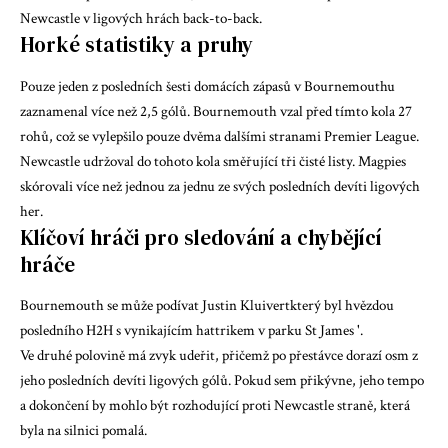
Newcastle v ligových hrách back-to-back.
Horké statistiky a pruhy
Pouze jeden z posledních šesti domácích zápasů v Bournemouthu
zaznamenal více než 2,5 gólů. Bournemouth vzal před tímto kola 27
rohů, což se vylepšilo pouze dvěma dalšími stranami Premier League.
Newcastle udržoval do tohoto kola směřující tři čisté listy. Magpies
skórovali více než jednou za jednu ze svých posledních devíti ligových
her.
Klíčoví hráči pro sledování a chybějící
hráče
Bournemouth se může podívat
Justin Kluivert
který byl hvězdou
posledního H2H s vynikajícím hattrikem v parku St James '.
Ve druhé polovině má zvyk udeřit, přičemž po přestávce dorazí osm z
jeho posledních devíti ligových gólů. Pokud sem přikývne, jeho tempo
a dokončení by mohlo být rozhodující proti Newcastle straně, která
byla na silnici pomalá.