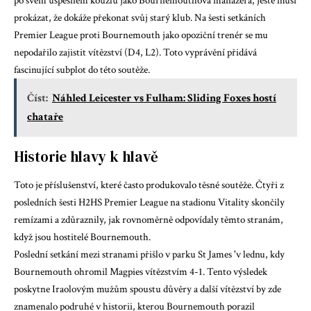
po svém úspěšném kouzlu jako Bournemouthova manažera, ještě musí
prokázat, že dokáže překonat svůj starý klub. Na šesti setkáních
Premier League proti Bournemouth jako opoziční trenér se mu
nepodařilo zajistit vítězství (D4, L2). Toto vyprávění přidává
fascinující subplot do této soutěže.
Číst:
Náhled Leicester vs Fulham: Sliding Foxes hostí
chataře
Historie hlavy k hlavě
Toto je příslušenství, které často produkovalo těsné soutěže. Čtyři z
posledních šesti H2HS Premier League na stadionu Vitality skončily
remízami a zdůraznily, jak rovnoměrně odpovídaly těmto stranám,
když jsou hostitelé Bournemouth.
Poslední setkání mezi stranami přišlo v parku St James 'v lednu, kdy
Bournemouth ohromil Magpies vítězstvím 4-1. Tento výsledek
poskytne Iraolovým mužům spoustu důvěry a další vítězství by zde
znamenalo podruhé v historii, kterou Bournemouth porazil