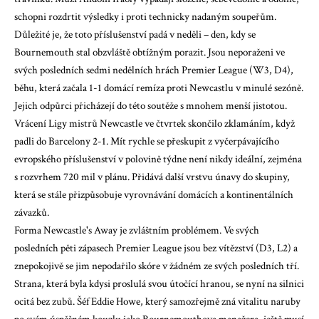
schopni rozdrtit výsledky i proti technicky nadaným soupeřům.
Důležité je, že toto příslušenství padá v neděli – den, kdy se
Bournemouth stal obzvláště obtížným porazit. Jsou neporaženi ve
svých posledních sedmi nedělních hrách Premier League (W3, D4),
běhu, která začala 1-1 domácí remíza proti Newcastlu v minulé sezóně.
Jejich odpůrci přicházejí do této soutěže s mnohem menší jistotou.
Vrácení Ligy mistrů Newcastle ve čtvrtek skončilo zklamáním, když
padli do Barcelony 2-1. Mít rychle se přeskupit z vyčerpávajícího
evropského příslušenství v polovině týdne není nikdy ideální, zejména
s rozvrhem 720 mil v plánu. Přidává další vrstvu únavy do skupiny,
která se stále přizpůsobuje vyrovnávání domácích a kontinentálních
závazků.
Forma Newcastle's Away je zvláštním problémem. Ve svých
posledních pěti zápasech Premier League jsou bez vítězství (D3, L2) a
znepokojivě se jim nepodařilo skóre v žádném ze svých posledních tří.
Strana, která byla kdysi proslulá svou útočící hranou, se nyní na silnici
ocitá bez zubů. Šéf Eddie Howe, který samozřejmě zná vitalitu naruby