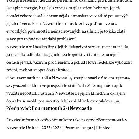
Toto příslušenství dorazí do perfektního okamžiku pro Bournemouth.
Jsou plné energie, hrají si s vírou a mají za sebou hybnost. Jejich
domácí rekord je stále ohromnější a atmosféra ve vitalitě pouze zvýší
jejich důvěru. Proti Newcastle straně, která vypadá unavená z
evropských povinností a neinspirovaných na silnici, je to jako zlatá
šance pro třešně učinit další prohlášení.
Newcastle není bez kvality a jejich defenzivní struktura znamená, že
jsou zřídka odfouknuta. Jejich neschopnost vstřelit cíle na jejich
cestách je však vážným problémem, a pokud Howe nedokáže vykouzlit
řešení, mohou se opět dostat krátce.
S Bournemouth na roli a Newcastlu, který se snaží o útok na rytmus,
se vyvážení nakloní ve prospěch hostitelů. Třešně mají nástroje k
využití nedostatku ostrosti Newcastle a s jejich klinickým okrajem
doma by se mohli posunout o další krok blíže k evropskému snu.
Předpověď: Bournemouth 2-1 Newcastle
Pro více informací o této hře můžete také navštívit:
Bournemouth v
Newcastle United | 2025/2026 | Premier League | Přehled