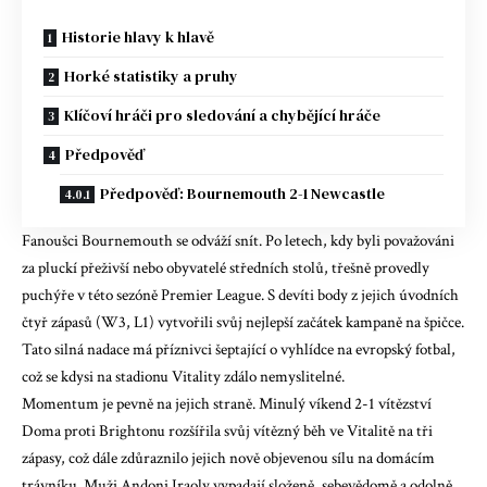
Historie hlavy k hlavě
Horké statistiky a pruhy
Klíčoví hráči pro sledování a chybějící hráče
Předpověď
Předpověď: Bournemouth 2-1 Newcastle
Fanoušci Bournemouth se odváží snít. Po letech, kdy byli považováni
za pluckí přeživší nebo obyvatelé středních stolů, třešně provedly
puchýře v této sezóně Premier League. S devíti body z jejich úvodních
čtyř zápasů (W3, L1) vytvořili svůj nejlepší začátek kampaně na špičce.
Tato silná nadace má příznivci šeptající o vyhlídce na evropský fotbal,
což se kdysi na stadionu Vitality zdálo nemyslitelné.
Momentum je pevně na jejich straně. Minulý víkend
2-1 vítězství
Doma proti Brightonu rozšířila svůj vítězný běh ve Vitalitě na tři
zápasy, což dále zdůraznilo jejich nově objevenou sílu na domácím
trávníku. Muži Andoni Iraoly vypadají složeně, sebevědomě a odolně,