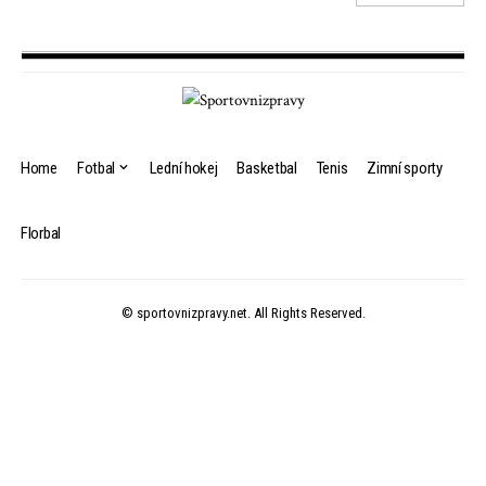
Home
Fotbal
Lední hokej
Basketbal
Tenis
Zimní sporty
Florbal
© sportovnizpravy.net. All Rights Reserved.