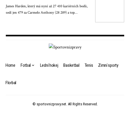
James Harden, který má nyní až 27 410 kariérních bodů,
sedí jen 479 za Carmelo Anthony (28 289) a top…
Home
Fotbal
Lední hokej
Basketbal
Tenis
Zimní sporty
Florbal
© sportovnizpravy.net. All Rights Reserved.