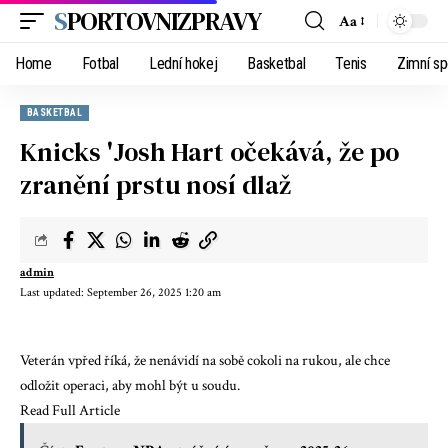
SPORTOVNIZPRAVY
Aa
Home
Fotbal
Lední hokej
Basketbal
Tenis
Zimní sp
BASKETBAL
Knicks 'Josh Hart očekává, že po
zranění prstu nosí dlaž
admin
Last updated: September 26, 2025 1:20 am
Veterán vpřed říká, že nenávidí na sobě cokoli na rukou, ale chce
odložit operaci, aby mohl být u soudu.
Read Full Article