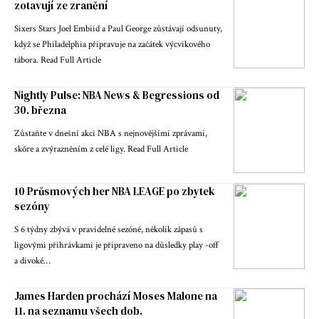
zotavují ze zranění
Sixers Stars Joel Embiid a Paul George zůstávají odsunuty,
když se Philadelphia připravuje na začátek výcvikového
tábora. Read Full Article
Nightly Pulse: NBA News & Begressions od
30. března
Zůstaňte v dnešní akci NBA s nejnovějšími zprávami,
skóre a zvýrazněním z celé ligy. Read Full Article
10 Průsmových her NBA LEAGE po zbytek
sezóny
S 6 týdny zbývá v pravidelné sezóně, několik zápasů s
ligovými přihrávkami je připraveno na důsledky play -off
a divoké…
James Harden prochází Moses Malone na
11. na seznamu všech dob.