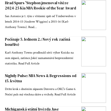
Hrad Spurs 'Stephon jmenoval vítěze
2024-25 Kia NBA Rookie of the Year Award
San Antonio je 1. tým s vítězemi zpět od Timberwolves v
letech 2014–15 (Andrew Wiggins) a 2015-16 (Karl-
Anthony Towns). Read…
Počínaje 5. lednem 2.: Nový rok začíná
bouřlivě
Karl-Anthony Towns prodloužil sérii výher Knicks na
osm zápasů, zatímco Jokić zaznamenává bezprecedentní
statistiku. Read Full Article
Nightly Pulse: NBA News & Begressions od
15. května
Držte krok s dnešním zápasem Denveru a OKC's Game 6.
Noční puls má všechna skóre a vrcholy. Read Full Article
Michiganská státní hvězda Jase