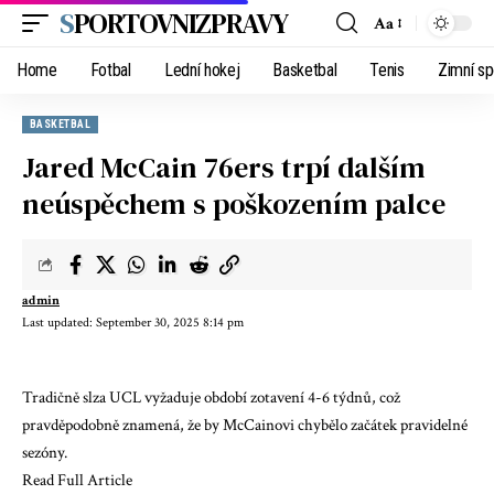
SPORTOVNIZPRAVY
Aa
Home
Fotbal
Lední hokej
Basketbal
Tenis
Zimní sp
BASKETBAL
Jared McCain 76ers trpí dalším
neúspěchem s poškozením palce
admin
Last updated: September 30, 2025 8:14 pm
Tradičně slza UCL vyžaduje období zotavení 4-6 týdnů, což
pravděpodobně znamená, že by McCainovi chybělo začátek pravidelné
sezóny.
Read Full Article