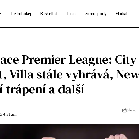
Lední hokej
Basketbal
Tenis
Zimní sporty
Florbal
ace Premier League: City
t, Villa stále vyhrává, Ne
 trápení a další
Share
25 4:51 am