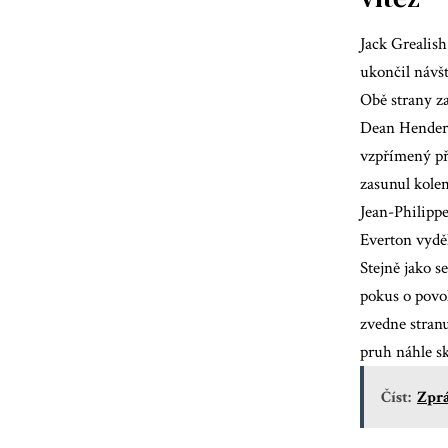
Jack Grealish
ukončil návš
Obě strany za
Dean Henderso
vzpřímený př
zasunul kole
Jean-Philippe
Everton vydě
Stejně jako s
pokus o povol
zvedne stran
pruh náhle sk
Číst:
Zprá