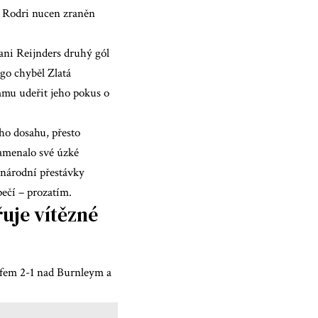
 Rodri nucen zraněn
jani Reijnders druhý gól
ago chyběl
Zlatá
mu udeřit jeho pokus o
ho dosahu, přesto
amenalo své úzké
zinárodní přestávky
pečí – prozatím.
řuje vítězné
umfem 2-1 nad Burnleym a