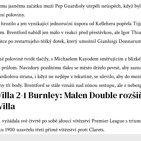
mu jasnému začátku muži Pep Guardioly utrpěli neúspěch, když byl
ní poloviny.
hrozilo a jen vynikající jednoruční úspora od Kellehera popřela Tij
m. Brentford nabídl jen málo v reakci před přestávkou, ale Igor Thi
átce po restartu
jeho těžký dotek, který umožnil Gianluigi Donnarum
hé polovině tvrdě tlačily, s Michaelem Kayodem směřujícím z blízké
t průlom. Navzdory pozdnímu tlaku se město drželo pevně, aby zazn
ardiolova strana, i když ne nejlépe v tekutině, se ulevilo, aby do me
ny tři body. Brentford se stále vznáší nad zónou sestupu, ale z nebez
illa 2-1 Burnley: Malen Double rozši
illa
i vyžádala své čtvrté po sobě jdoucí vítězství Premier League s tri
u 1900 uzavřelo třetí přímé vítězství proti Clarets.