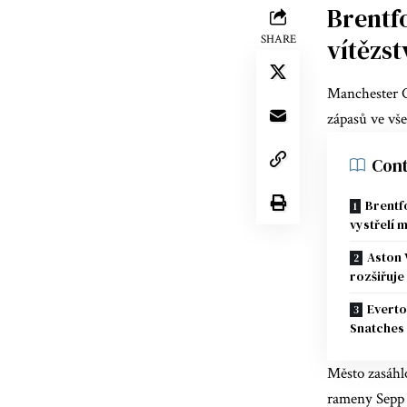
Brentf
SHARE
vítězst
Manchester C
zápasů ve vš
Cont
Brentf
vystřelí m
Aston 
rozšiřuje
Everto
Snatches 
Město zasáhl
rameny Sepp 