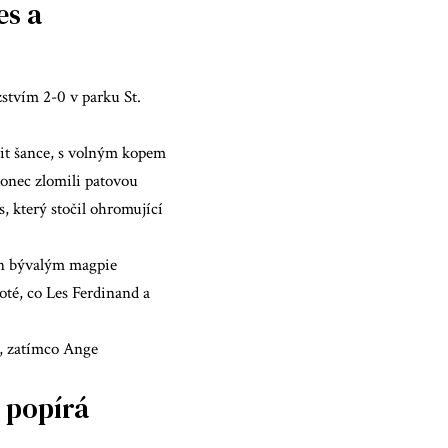
es a
stvím 2-0 v parku St.
ořit šance, s volným kopem
onec zlomili patovou
 který stočil ohromující
ván bývalým magpie
té, co Les Ferdinand a
y, zatímco Ange
 popírá