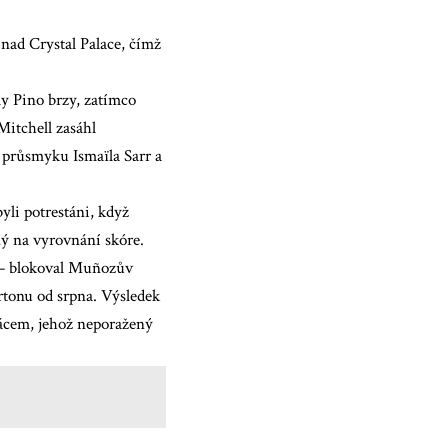
 nad Crystal Palace, čímž
my Pino brzy, zatímco
Mitchell zasáhl
 průsmyku Ismaïla Sarr a
yli potrestáni, když
ný na vyrovnání skóre.
sh – blokoval Muñozův
rtonu od srpna. Výsledek
ácem, jehož neporažený