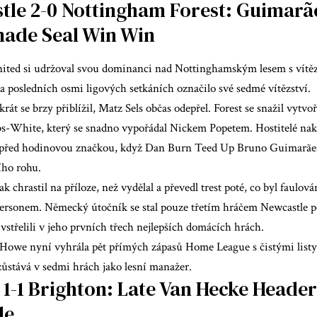
tle 2-0 Nottingham Forest: Guimarã
ade Seal Win Win
ited si udržoval svou dominanci nad Nottinghamským lesem s vítěz
na posledních osmi ligových setkáních označilo své sedmé vítězství.
krát se brzy přiblížil, Matz Sels občas odepřel. Forest se snažil vytv
-White, který se snadno vypořádal Nickem Popetem. Hostitelé nak
ě před hodinovou značkou, když Dan Burn Teed Up Bruno Guimarães,
ího rohu.
 chrastil na příloze, než vydělal a převedl trest poté, co byl faulo
ersonem. Německý útočník se stal pouze třetím hráčem Newcastle po
vstřelili v jeho prvních třech nejlepších domácích hrách.
 Howe nyní vyhrála pět přímých zápasů Home League s čistými list
zůstává v sedmi hrách jako lesní manažer.
 1-1 Brighton: Late Van Hecke Header
le