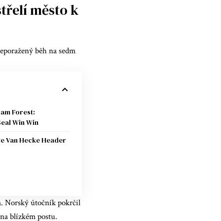
třelí město k
 neporažený běh na sedm
ham Forest:
eal Win Win
ate Van Hecke Header
a. Norský útočník pokrčil
na blízkém postu.