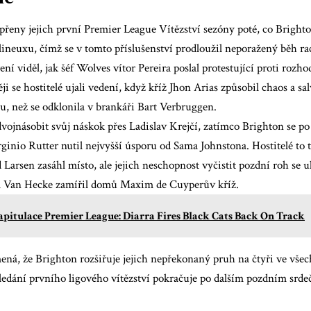
přeny jejich první
Premier League
Vítězství sezóny poté, co Brighto
ineuxu, čímž se v tomto příslušenství prodloužil neporažený běh r
ení viděl, jak šéf Wolves vítor Pereira poslal protestující proti rozh
ji se hostitelé ujali vedení, když kříž Jhon Arias způsobil chaos a s
ru, než se odklonila v brankáři Bart Verbruggen.
vojnásobit svůj náskok přes Ladislav Krejčí, zatímco Brighton se po 
inio Rutter nutil nejvyšší úsporu od Sama Johnstona. Hostitelé to t
 Larsen zasáhl místo, ale jejich neschopnost vyčistit pozdní roh se u
l Van Hecke zamířil domů Maxim de Cuyperův kříž.
pitulace Premier League: Diarra Fires Black Cats Back On Track
ná, že Brighton rozšiřuje jejich nepřekonaný pruh na čtyři ve všec
edání prvního ligového vítězství pokračuje po dalším pozdním srd