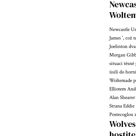
Newcas
Woltem
Newcastle Un
James ', což 
Joelinton dva
Morgan Gibbs
situaci těsn
úsilí do horn
Woltemade pak
Elliotem And
Alan Shearer 
Strana Eddie
Postecoglou 
Wolves
hostite