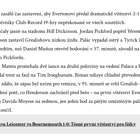
 zasáhl čas zastavení, aby Evertonovi předal dramatické vítězství 2-1
těvníky Club-Record 19-hry nepřekonané ve všech soutěžích.
čaly jasně na stadionu Hill Dickinson. Jordan Pickford popřel Yére
n zastavil Grealishovu nízkou jízdu. Palác vypadal ostrý a Tyrick 
edtím, než Daniel Muñoz otevřel bodování v 37. minutě, závodil na
m Pickfordu.
 Mateta promrhala dvě šance na druhé poloviny na vedení Palace a b
lal trest za faul na Tim Iroegbunam. Iliman ndiaye chladně převede
e zdálo, že zápas byl určen pro remízu, v 93. minutě se vrhl Greali
ení poté, co Henderson zachránil před beto – na první vítězství Eve
u Davida Moyese na sedmou, jen jeden bod za pátým umístěným pal
ončil.
va Leicester vs Bournemouth 1-0: Těsné první vítězství pro lišky