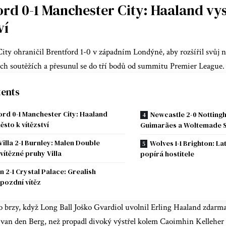
ord 0-1 Manchester City: Haaland vys
ví
ity ohraničil Brentford 1-0 v západním Londýně, aby rozšířil svůj
ech soutěžích a přesunul se do tří bodů od summitu Premier League.
ents
ord 0-1 Manchester City: Haaland
Newcastle 2-0 Notting
ěsto k vítězství
Guimarães a Woltemade S
Villa 2-1 Burnley: Malen Double
Wolves 1-1 Brighton: L
 vítězné pruhy Villa
popírá hostitele
n 2-1 Crystal Palace: Grealish
pozdní vítěz
o brzy, když Long Ball Joško Gvardiol uvolnil Erling Haaland zdarm
van den Berg, než propadl divoký výstřel kolem Caoimhin Kelleher 