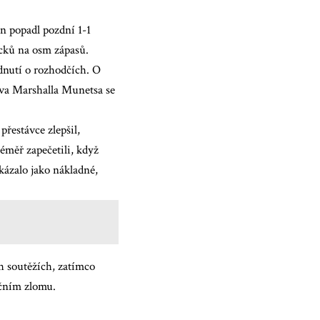
n popadl pozdní 1-1
acků na osm zápasů.
odnutí o rozhodčích. O
alva Marshalla Munetsa se
přestávce zlepšil,
éměř zapečetili, když
kázalo jako nákladné,
h soutěžích, zatímco
ečním zlomu.