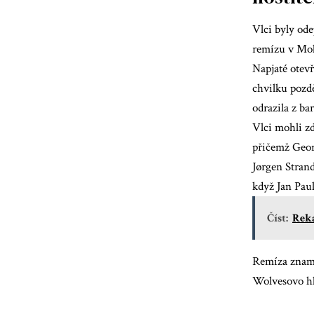
Vlci byly ode
remízu v Mol
Napjaté otevř
chvilku pozdě
odrazila z ba
Vlci mohli zd
přičemž Georg
Jørgen Strand
když Jan Pau
Číst:
Reka
Remíza zname
Wolvesovo hl