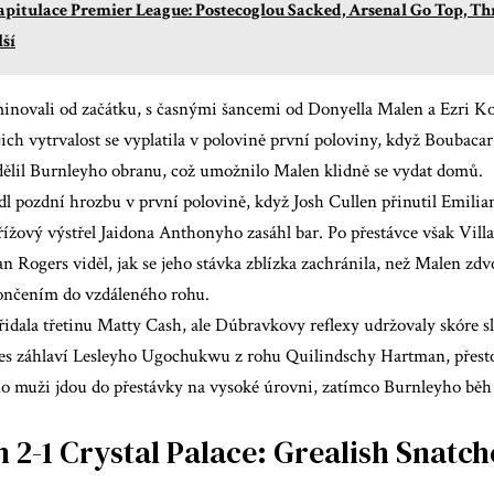
pitulace Premier League: Postecoglou Sacked, Arsenal Go Top, Thr
lší
minovali od začátku, s časnými šancemi od Donyella Malen a Ezri Ko
ich vytrvalost se vyplatila v polovině první poloviny, když Boubaca
ělil Burnleyho obranu, což umožnilo Malen klidně se vydat domů.
dl pozdní hrozbu v první polovině, když Josh Cullen přinutil Emili
řížový výstřel Jaidona Anthonyho zasáhl bar. Po přestávce však Villa
n Rogers viděl, jak se jeho stávka zblízka zachránila, než Malen zdv
nčením do vzdáleného rohu.
řidala třetinu Matty Cash, ale Dúbravkovy reflexy udržovaly skóre s
řes záhlaví Lesleyho Ugochukwu z rohu Quilindschy Hartman, přesto 
 muži jdou do přestávky na vysoké úrovni, zatímco Burnleyho běh b
 2-1 Crystal Palace: Grealish Snatc