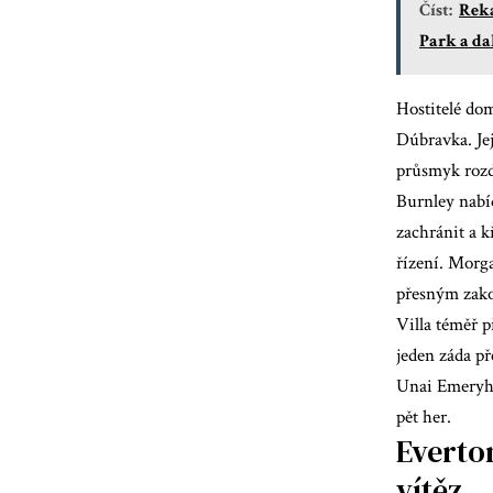
Číst:
Reka
Park a da
Hostitelé do
Dúbravka. Jej
průsmyk rozd
Burnley nabí
zachránit a k
řízení. Morga
přesným zako
Villa téměř p
jeden záda p
Unai Emeryho
pět her.
Everton
vítěz