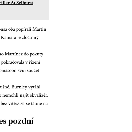
iller At Selhurst
nsa oba popírali Martin
r Kamara je zločinný
ano Martínez do pokuty
 pokračovala v řízení
ojnásobil svůj součet
lušné. Burnley vytáhl
nemohli najít ekvalizér.
ez vítězství se táhne na
hes pozdní