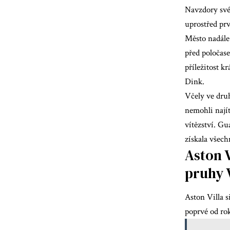
Navzdory své
uprostřed prv
Město nadále 
před poločase
příležitost kr
Dink.
Včely ve dru
nemohli nají
vítězství. Gu
získala všech
Aston V
pruhy V
Aston Villa s
poprvé od rok