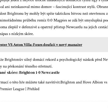
val ani neinkasoval mimo domov – fascinující kontrast stylů. Obran
lost Brightonu by mohly být spíše taktickou bitvou než otevřenou zá
imořádnému průběhu remíz 0:0 Magpies se zdá být smysluplná pod
oma zlepšil v defenzivě a opatrný přístup Newcastlu na jejich cestá
 zápas s nízkým skóre.
ester VS Aston Villa: Foxes doufají v nový manažer
že Brightonův silný domácí rekord a psychologický náskok před New
y na překonání těsného střetnutí.
né skóre: Brighton 1-0 Newcastle
rmací o této hře můžete také navštívit:
Brighton and Hove Albion vs 
Premier League | Přehled