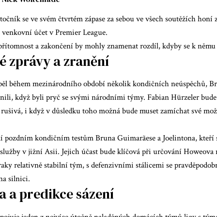
čník se ve svém čtvrtém zápase za sebou ve všech soutěžích honí za
j venkovní účet v Premier League.
 přítomnost a zakončení by mohly znamenat rozdíl, kdyby se k němu 
 zprávy a zranění
pěl během mezinárodního období několik kondičních neúspěchů, Br
nili, když byli pryč se svými národními týmy. Fabian Hürzeler bude
 rušivá, i když v důsledku toho možná bude muset zamíchat své možn
lí pozdním kondičním testům Bruna Guimarãese a Joelintona, kteří s
lužby v jižní Asii. Jejich účast bude klíčová při určování Howeova 
raky relativně stabilní tým, s defenzivními stálicemi se pravděpodob
a silnici.
a a predikce sázení
spojuje jeden z nejvíce útočně naladěných domácích týmů ligy s týme