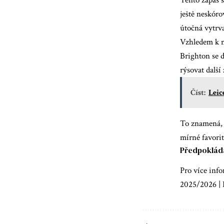
ještě neskóro
útočná vytrva
Vzhledem k m
Brighton se d
rýsovat další
Číst:
Leic
To znamená, 
mírné favorit
Předpokláda
Pro více info
2025/2026 | 