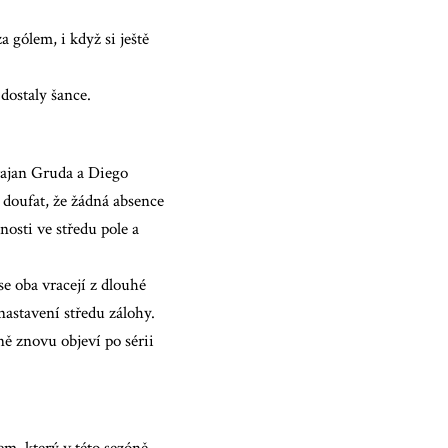
 gólem, i když si ještě
dostaly šance.
ajan Gruda a Diego
 doufat, že žádná absence
osti ve středu pole a
e oba vracejí z dlouhé
nastavení středu zálohy.
ně znovu objeví po sérii
m, který v této sezóně