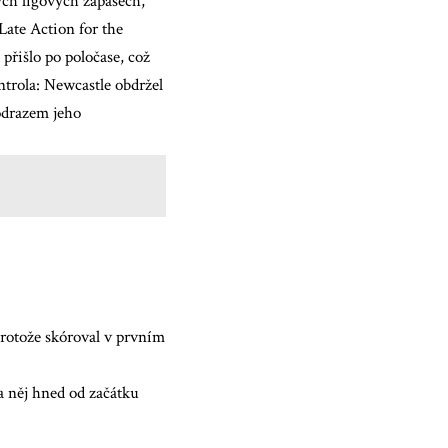
ých ligových zápasech,
Late Action for the
přišlo po poločase, což
ontrola: Newcastle obdržel
 odrazem jeho
 protože skóroval v prvním
a něj hned od začátku