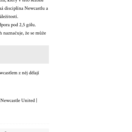
ná disciplína Newcastlu a
ležitostí.
pora pod 2,5 gólu.
ch naznačuje, že se může
castlem z něj dělají
Newcastle United |