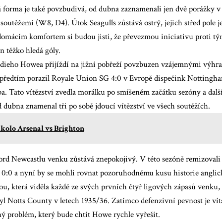
á forma je také povzbudivá, od dubna zaznamenali jen dvě porážky v
soutěžemi (W8, D4). Útok Seagulls zůstává ostrý, jejich střed pole j
mácím komfortem si budou jisti, že převezmou iniciativu proti tý
en těžko hledá góly.
dieho Howea přijíždí na jižní pobřeží povzbuzen vzájemnými výhra
 předtím porazil Royale Union SG 4:0 v Evropě
dispečink Nottingha
a. Tato vítězství zvedla morálku po smíšeném začátku sezóny a další
 dubna znamenal tři po sobě jdoucí vítězství ve všech soutěžích.
kolo Arsenal vs Brighton
rd Newcastlu venku zůstává znepokojivý. V této sezóně remizovali 
 0:0 a nyní by se mohli rovnat pozoruhodnému kusu historie anglick
ou, která viděla každé ze svých prvních čtyř ligových zápasů venku
yl Notts County v letech 1935/36. Zatímco defenzivní pevnost je vít
ný problém, který bude chtít Howe rychle vyřešit.