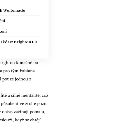
ck Woltemade
ění
zení
skóre: Brighton 1-0
Brighton konečně po
a pro tým Fabiana
l pouze jednou z
itě a silné mentalitě, což
 působení ve ztrátě pozic
y občas začínají pomalu,
slouží, když se chtějí