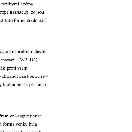
 s pouhými dvěma
ropě naznačují, že jsou
st tuto formu do domácí
 ještě neprohráli hlavní
eporazili (W3, D2).
žší proti všem
 obtížnost, se kterou se v
ky budou muset překonat
 Premier League pouze
ich forma venku byla