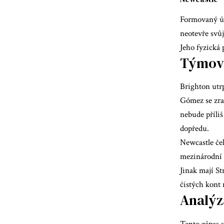
Formovaný úto
neotevře svů
Jeho fyzická
Týmové
Brighton utr
Gómez se zra
nebude příliš
dopředu.
Newcastle če
mezinárodní s
Jinak mají St
čistých kont n
Analýz
Tento zápas 