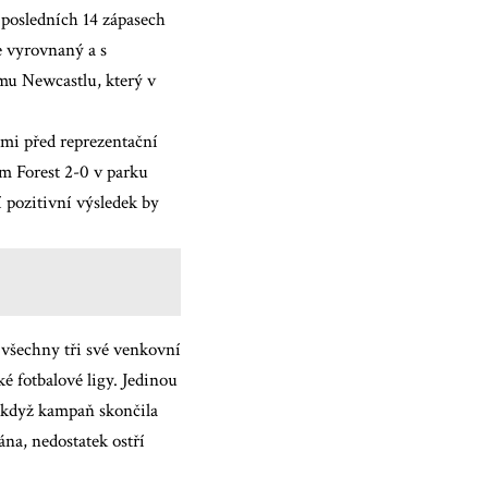
 posledních 14 zápasech
e vyrovnaný a s
mu Newcastlu, který v
mi před reprezentační
m Forest 2-0
v parku
 pozitivní výsledek by
všechny tři své venkovní
é fotbalové ligy. Jedinou
, když kampaň skončila
ána, nedostatek ostří