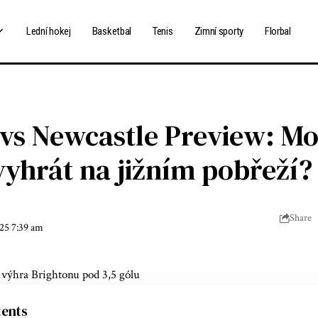
Lední hokej
Basketbal
Tenis
Zimní sporty
Florbal
 vs Newcastle Preview: M
yhrát na jižním pobřeží?
Share
025 7:39 am
výhra Brightonu pod 3,5 gólu
ents