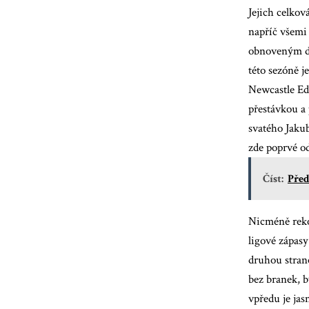
Jejich celkov
napříč všemi 
obnoveným do
této sezóně j
Newcastle Ed
přestávkou a
svatého Jakub
zde poprvé od
Číst:
Před
Nicméně reko
ligové zápasy
druhou stran
bez branek, b
vpředu je jas