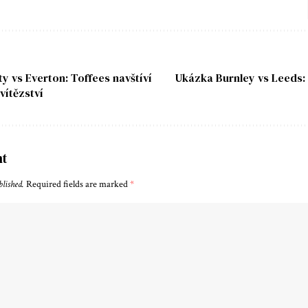
y vs Everton: Toffees navštíví
Ukázka Burnley vs Leeds:
vítězství
nt
blished.
Required fields are marked
*