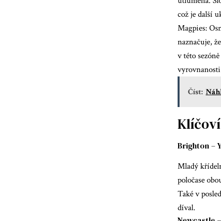
utlumená. Slo
což je další 
Magpies: Osm 
naznačuje, že
v této sezóně
vyrovnanosti 
Číst:
Náhl
Klíčoví
Brighton –
Mladý křídeln
poločase obo
Také v posle
díval.
Newcastle 