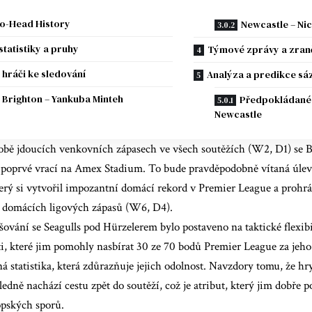
o-Head History
Newcastle – Ni
statistiky a pruhy
Týmové zprávy a zran
í hráči ke sledování
Analýza a predikce sá
Brighton – Yankuba Minteh
Předpokládané 
Newcastle
sobě jdoucích venkovních zápasech ve všech soutěžích (W2, D1) se 
 poprvé vrací na Amex Stadium. To bude pravděpodobně vítaná úlev
erý si vytvořil impozantní domácí rekord v Premier League a prohrá
1 domácích ligových zápasů (W6, D4).
šování se Seagulls pod Hürzelerem bylo postaveno na taktické flexibil
ti, které jim pomohly nasbírat 30 ze 70 bodů Premier League za jeho
 statistika, která zdůrazňuje jejich odolnost. Navzdory tomu, že hr
edně nachází cestu zpět do soutěží, což je atribut, který jim dobře po
opských sporů.