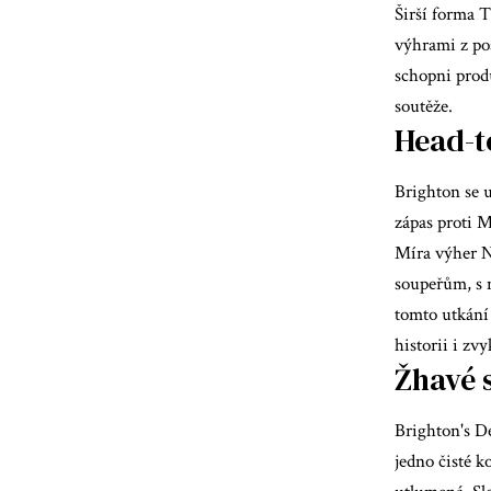
Širší forma 
výhrami z pos
schopni prod
soutěže.
Head-t
Brighton se u
zápas proti 
Míra výher N
soupeřům, s n
tomto utkání
historii i zvy
Žhavé s
Brighton's D
jedno čisté k