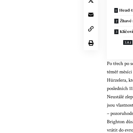
Head-t
Žhavé 
Klíčov
Po třech po 
téměř měsíci
Hürzelera, kt
posledních 1
Neustálé zlep
jsou vlastnos
– pozoruhodná
Brighton důsl
vrátit do evr