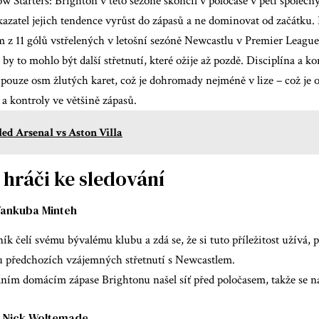
w Starters: Brighton v této sezóně skončil v poločase v pěti společn
ukazatel jejich tendence vyrůst do zápasů a ne dominovat od začátku. 
z 11 gólů vstřelených v letošní sezóně Newcastlu v Premier League 
 by to mohlo být další střetnutí, které ožije až pozdě. Disciplína a k
 pouze osm žlutých karet, což je dohromady nejméně v lize – což je
a kontroly ve většině zápasů.
ed Arsenal vs Aston Villa
 hráči ke sledování
Yankuba Minteh
ík čelí svému bývalému klubu a zdá se, že si tuto příležitost užívá,
u předchozích vzájemných střetnutí s Newcastlem.
dním domácím zápase Brightonu našel síť před poločasem, takže se n
–
Nick Woltemade