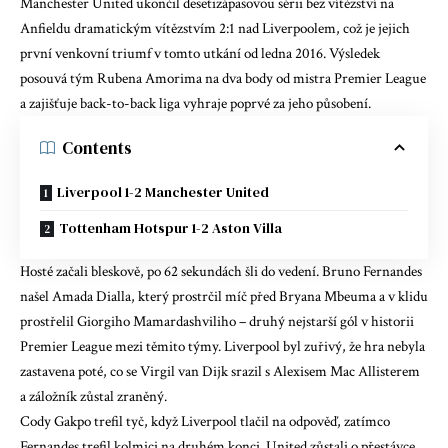
Manchester United ukončil desetizápasovou sérii bez vítězství na
Anfieldu dramatickým vítězstvím 2:1 nad Liverpoolem, což je jejich
první venkovní triumf v tomto utkání od ledna 2016. Výsledek
posouvá tým Rubena Amorima na dva body od mistra Premier League
a zajišťuje
back-to-back liga vyhraje poprvé za jeho působení
.
Contents
Liverpool 1-2 Manchester United
Tottenham Hotspur 1-2 Aston Villa
Hosté začali bleskově, po 62 sekundách šli do vedení. Bruno Fernandes
našel Amada Dialla, který prostrčil míč před Bryana Mbeuma a v klidu
prostřelil Giorgiho Mamardashviliho – druhý nejstarší gól v historii
Premier League mezi těmito týmy. Liverpool byl zuřivý, že hra nebyla
zastavena poté, co se Virgil van Dijk srazil s Alexisem Mac Allisterem
a záložník zůstal zraněný.
Cody Gakpo trefil tyč, když Liverpool tlačil na odpověď, zatímco
Fernandes trefil kolmici na druhém konci. United zůstali o přestávce