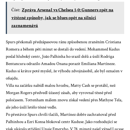
Číst:
Zpráva Arsenal vs Chelsea 1-0: Gunners zpět na
vítězné způsoby, jak se blues opět na silnici
zaznamenává
Spurs překonali předzápasovou ránu způsobenou zraněním Cristiana
Romera a během pěti minut se dostali do vedení. Mohammed Kudus
poslal hluboký centr, João Palhinha ho srazil dolů a úsilí Rodriga
Bentancura odrazilo Amadou Onana porazit Emiliana Martíneze.
Kudus si krátce poté myslel, že výhodu zdvojnásobil, ale byl označen v
ofsajdu.
Villa na začátku nabídl malou hrozbu, Matty Cash se protáhl, než
Morgan Rogers předvedl úžasný zásah, aby vyrovnal těsně před
poločasem. Tottenham málem znovu získal vedení přes Mathyse Tela,
ale jeho úsilí letělo těsně vedle.
Po přestávce Spurs chvíli tlačili, Martínez dobře zachraňoval před
Palhinhou a Ezri Konsa blokoval centr Kuduse. Jako rozhodující se
však ukázalo střídání Unaie Emeryho. V 78. minutě našel výpad Lucase