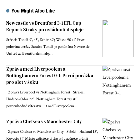
You Might Also Like
Newcastle vs Brentford 3-1 EFL Cup
Report: Straky po ovládnutí displeje
Střelci: Tonali 9', 43', Schär 69'; Wissa 90+1' První
polovina ortézy Sandro Tonali je poháněna Newcastle
United za Brentfordem, aby…
Zpráva mezi Liverpoolem a
Nottinghamem Forest 0-1: První porážka
pro slot v šoku
Zpráva Liverpool vs Nottingham Forest Střelec :
Hudson-Odoi 72' Nottingham Forest zajistil
pozoruhodné vítězství 1:0 nad Liverpoolem…
Zpráva Chelsea vs Manchester City
Zpráva Chelsea vs Manchester City Střelci : Haaland 18',
Kovacic 84' Město zajistěte vítězství a začněte bránit