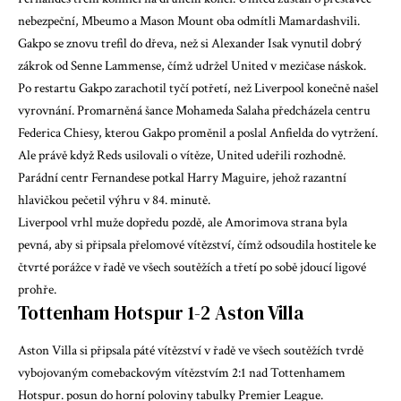
nebezpeční, Mbeumo a Mason Mount oba odmítli Mamardashvili.
Gakpo se znovu trefil do dřeva, než si Alexander Isak vynutil dobrý
zákrok od Senne Lammense, čímž udržel United v mezičase náskok.
Po restartu Gakpo zarachotil tyčí potřetí, než Liverpool konečně našel
vyrovnání. Promarněná šance Mohameda Salaha předcházela centru
Federica Chiesy, kterou Gakpo proměnil a poslal Anfielda do vytržení.
Ale právě když Reds usilovali o vítěze, United udeřili rozhodně.
Parádní centr Fernandese potkal Harry Maguire, jehož razantní
hlavičkou pečetil výhru v 84. minutě.
Liverpool vrhl muže dopředu pozdě, ale Amorimova strana byla
pevná, aby si připsala přelomové vítězství, čímž odsoudila hostitele ke
čtvrté porážce v řadě ve všech soutěžích a třetí po sobě jdoucí ligové
prohře.
Tottenham Hotspur 1-2 Aston Villa
Aston Villa si připsala páté vítězství v řadě ve všech soutěžích tvrdě
vybojovaným comebackovým vítězstvím 2:1 nad Tottenhamem
Hotspur.
posun do horní poloviny tabulky Premier League
.