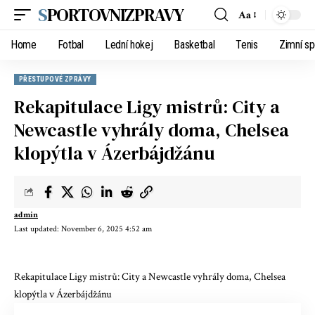
SPORTOVNIZPRAVY
Aa
Home
Fotbal
Lední hokej
Basketbal
Tenis
Zimní sp
PŘESTUPOVÉ ZPRÁVY
Rekapitulace Ligy mistrů: City a
Newcastle vyhrály doma, Chelsea
klopýtla v Ázerbájdžánu
admin
Last updated: November 6, 2025 4:52 am
Rekapitulace Ligy mistrů: City a Newcastle vyhrály doma, Chelsea
klopýtla v Ázerbájdžánu