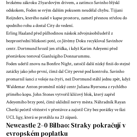
brzkému zákroku 25yardovým drivem, a zatímco Savinho blýskl
odskokem, Foden se svým dalším pokusem neudělal chybu. Tijjani
Reijnders, kterého našel v kapse prostoru, zametl přesnou střelou do
spodního rohu a dostal City do vedení.
Erling Haaland před půlhodinou náskok zdvojnásobil
udeřil z
bezprostřední blízkosti poté, co Jérémy Doku recykloval Savinhov
centr. Dortmund hrozil jen zřídka, i když Karim Adeyemi před
přestávkou testoval Gianluigiho Donnarummu.
Foden udeřil znovu na Bonfire Night, zatočil další nízký finiš do stejné
zatáčky jako jeho první, čímž dal City pevně pod kontrolu. Savinho
promarnil šanci z voleje na čtyři, než Dortmund stáhl jednu zpět, když
Waldemar Anton proměnil nízký centr Juliana Ryersona z rychlého
přímého kopu. John Stones vytvořil klíčový blok, který zapřel
Adeyemiho brzy poté, čímž uklidnil nervy města. Náhradník Rayan
Cherki pečetil vítězství v přestávce a zajistil City bez porážky ve fázi
UCL ligy, která se protáhla na 23 zápasů.
Newcastle 2–0 Bilbao: Straky pokračují v
evropském poplatku