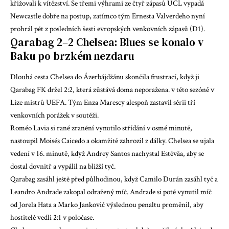
křižovali k vítězství. Se třemi výhrami ze čtyř zápasů UCL vypadá
Newcastle dobře na postup, zatímco tým Ernesta Valverdeho nyní
prohrál pět z posledních šesti evropských venkovních zápasů (D1).
Qarabag 2–2 Chelsea: Blues se konalo v
Baku po brzkém nezdaru
Dlouhá cesta Chelsea do Ázerbájdžánu skončila frustrací, když ji
Qarabag FK držel 2:2, která zůstává doma neporažena.
v této sezóně v
Lize mistrů UEFA
. Tým Enza Marescy alespoň zastavil sérii tří
venkovních porážek v soutěži.
Roméo Lavia si rané zranění vynutilo střídání v osmé minutě,
nastoupil Moisés Caicedo a okamžitě zahrozil z dálky. Chelsea se ujala
vedení v 16. minutě, když Andrey Santos nachystal Estêvãa, aby se
dostal dovnitř a vypálil na bližší tyč.
Qarabag zasáhl ještě před půlhodinou, když Camilo Durán zasáhl tyč a
Leandro Andrade zakopal odražený míč. Andrade si poté vynutil míč
od Jorela Hata a Marko Janković výslednou penaltu proměnil, aby
hostitelé vedli 2:1 v poločase.