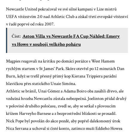
Newcastle United pokračoval ve své silné kampani v Lize mistrů
UEFA vítězstvím 2:0 nad Athletic Club a získal třetí evropské vítězství
v řadě poprvé od roku 2007.
Číst:
Aston Villa vs Newcastle FA Cup Náhled: Emery
vs Howe v souboji velkého poháru
Magpies reagovali na kritiku po domácí porážce s West Hamem
rychlým startem v St James' Park. Skóre otevřel po 12 minutách Dan
Burn, když se trefil přesný přímý kop Kierana Trippiera parádní
hlavičkou přes statického Unaie Simóna.
Athletic se bránil, Unai Gómez a Adama Boiro oba zasáhli dřevo, ale
vzdušná hrozba Newcastlu zůstala nebezpečná. Joelinton přidal druhý
v polovině druhého poločasu, zvedl se, aby se setkal s plovoucím
křížem Harveyho Barnese a z bezprostřední blízkosti se prosadil.
Nick Pope byl povolán do akce pozdě, aby popřel dalekonosný útok
Nica Serrana a uchoval si čisté konto, zatímco muži Eddieho Howea