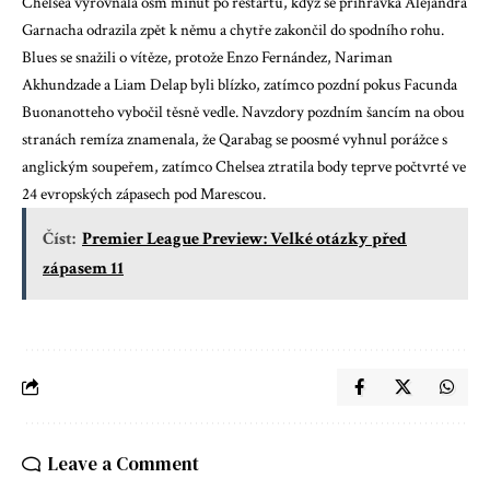
Chelsea vyrovnala osm minut po restartu, když se přihrávka Alejandra
Garnacha odrazila zpět k němu a chytře zakončil do spodního rohu.
Blues se snažili o vítěze, protože Enzo Fernández, Nariman
Akhundzade a Liam Delap byli blízko, zatímco pozdní pokus Facunda
Buonanotteho vybočil těsně vedle. Navzdory pozdním šancím na obou
stranách remíza znamenala, že Qarabag se poosmé vyhnul porážce s
anglickým soupeřem, zatímco Chelsea ztratila body teprve počtvrté ve
24 evropských zápasech pod Marescou.
Číst:
Premier League Preview: Velké otázky před
zápasem 11
Leave a Comment