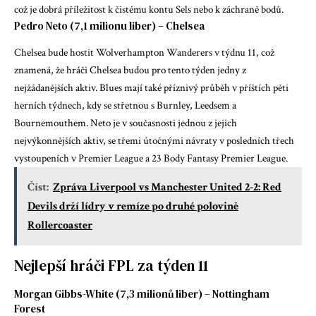
což je dobrá příležitost k čistému kontu Sels nebo k záchraně bodů.
Pedro Neto (7,1 milionu liber) – Chelsea
Chelsea bude hostit Wolverhampton Wanderers v týdnu 11, což
znamená, že hráči Chelsea budou pro tento týden jedny z
nejžádanějších aktiv. Blues mají také příznivý průběh v příštích pěti
herních týdnech, kdy se střetnou s Burnley, Leedsem a
Bournemouthem. Neto je v současnosti jednou z jejich
nejvýkonnějších aktiv, se třemi útočnými návraty v posledních třech
vystoupeních v Premier League a 23
Body Fantasy Premier League
.
Číst:
Zpráva Liverpool vs Manchester United 2-2: Red
Devils drží lídry v remíze po druhé polovině
Rollercoaster
Nejlepší hráči FPL za týden 11
Morgan Gibbs-White (7,3 milionů liber) – Nottingham
Forest