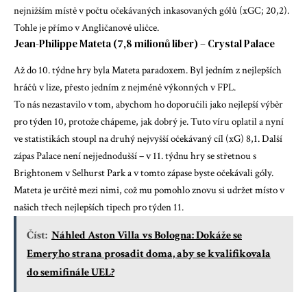
nejnižším místě v počtu očekávaných inkasovaných gólů (xGC; 20,2).
Tohle je přímo v Angličanově uličce.
Jean-Philippe Mateta (7,8 milionů liber) – Crystal Palace
Až do 10. týdne hry byla Mateta paradoxem. Byl jedním z nejlepších
hráčů v lize, přesto jedním z nejméně výkonných v FPL.
To nás nezastavilo v tom, abychom ho doporučili jako nejlepší výběr
pro týden 10, protože chápeme, jak dobrý je. Tuto víru oplatil a nyní
ve statistikách stoupl na druhý nejvyšší očekávaný cíl (xG) 8,1. Další
zápas Palace není nejjednodušší – v 11. týdnu hry se střetnou s
Brightonem v Selhurst Park a v tomto zápase byste očekávali góly.
Mateta je určitě mezi nimi, což mu pomohlo znovu si udržet místo v
našich třech nejlepších tipech pro týden 11.
Číst:
Náhled Aston Villa vs Bologna: Dokáže se
Emeryho strana prosadit doma, aby se kvalifikovala
do semifinále UEL?