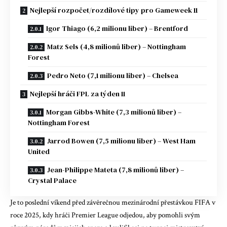
Nejlepší rozpočet/rozdílové tipy pro Gameweek 11
Igor Thiago (6,2 milionu liber) – Brentford
Matz Sels (4,8 milionů liber) – Nottingham
Forest
Pedro Neto (7,1 milionu liber) – Chelsea
Nejlepší hráči FPL za týden 11
Morgan Gibbs-White (7,3 milionů liber) –
Nottingham Forest
Jarrod Bowen (7,5 milionu liber) – West Ham
United
Jean-Philippe Mateta (7,8 milionů liber) –
Crystal Palace
Je to poslední víkend před závěrečnou mezinárodní přestávkou FIFA v
roce 2025, kdy hráči Premier League odjedou, aby pomohli svým