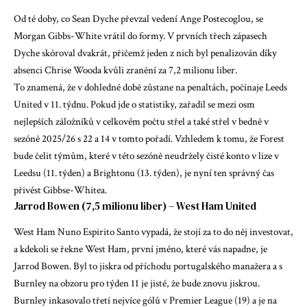
Od té doby, co Sean Dyche převzal vedení Ange Postecoglou, se
Morgan Gibbs-White vrátil do formy. V prvních třech zápasech
Dyche skóroval dvakrát, přičemž jeden z nich byl penalizován díky
absenci Chrise Wooda kvůli zranění za 7,2 milionu liber.
To znamená, že v dohledné době zůstane na penaltách, počínaje Leeds
United v 11. týdnu. Pokud jde o statistiky, zařadil se mezi osm
nejlepších záložníků v celkovém počtu střel a také střel v bedně v
sezóně 2025/26 s 22 a 14 v tomto pořadí. Vzhledem k tomu, že Forest
bude čelit týmům, které v této sezóně neudržely čisté konto v lize v
Leedsu (11. týden) a Brightonu (13. týden), je nyní ten správný čas
přivést Gibbse-Whitea.
Jarrod Bowen (7,5 milionu liber) – West Ham United
West Ham Nuno Espirito Santo vypadá, že stojí za to do něj investovat,
a kdekoli se řekne West Ham, první jméno, které vás napadne, je
Jarrod Bowen. Byl to jiskra od příchodu portugalského manažera a s
Burnley na obzoru pro týden 11 je jisté, že bude znovu jiskrou.
Burnley inkasovalo třetí nejvíce gólů v Premier League (19) a je na