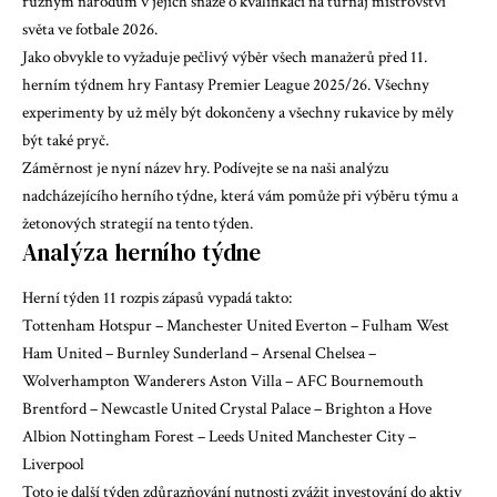
různým národům v jejich snaze o kvalifikaci na turnaj mistrovství
světa ve fotbale 2026.
Jako obvykle to vyžaduje pečlivý výběr všech manažerů před 11.
herním týdnem hry Fantasy Premier League 2025/26. Všechny
experimenty by už měly být dokončeny a všechny rukavice by měly
být také pryč.
Záměrnost je nyní název hry. Podívejte se na naši analýzu
nadcházejícího herního týdne, která vám pomůže při výběru týmu a
žetonových strategií na tento týden.
Analýza herního týdne
Herní týden 11
rozpis zápasů vypadá takto
:
Tottenham Hotspur – Manchester United Everton – Fulham West
Ham United – Burnley Sunderland – Arsenal Chelsea –
Wolverhampton Wanderers Aston Villa – AFC Bournemouth
Brentford – Newcastle United Crystal Palace – Brighton a Hove
Albion Nottingham Forest – Leeds United Manchester City –
Liverpool
Toto je další týden zdůrazňování nutnosti zvážit investování do aktiv