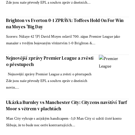
Zde jsou naše převody EPL a souhrn zpráv z dnešních…
Brighton vs Everton 0-1 ZPRÁVA: Toffees Hold On For Win
na Moyes 'Big Day
Scorers: Ndiaye 42 '(P) David Moyes oslavil 700. zápas Premier League jako
manažer s tvrdým bojovaným vítězstvím 1-0 Brighton &…
Nejnovější zprávy Premier League a zvěsti
o přestupech
Nejnovější zprávy Premier League a zvěsti o přestupech
Zde jsou naše převody EPL a souhrn zpráv z dnešních
novin.…
Ukázka Burnley vs Manchester City: Cityzens navštíví Turf
Moor s větrem v plachtách
Man City vyhraje s asijským handicapem -3,0 Man City si udrží čisté konto
Slibuje, že to bude noc ostře kontrastujících…