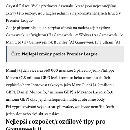
Crystal Palace. Vedle předností Arsenalu, které jsou nejcennějšími
aktivy této sezóny, jsou Eagles jedním z nejkonzistentnějších hráčů v
Premier League.
Zde je připomínka jejich rozpisu zápasů na nadcházející týdny:
Gameweek 11: Brighton (H) Gameweek 12: Wolves (A) Gameweek 13:
Man Utd (H) Gameweek 14: Burnley (A) Gameweek 15: Fulham (A)
Číst:
Nejlepší změny pozice Premier League
Minulý týden více než 360 000 manažerů přivedlo Jean-Philippe
Matetu (7,8 milionu GBP) kvůli tomuto běhu a mnoho dalších
vyplácelo herní hotovost takovým jako Marc Guehi (4,9 milionu
GBP), Daniel Munoz (5,7 milionu GBP) a Maxence Lacroix (5,0
milionu GBP) díky jejich schopnosti nasbírat obranné body.
Při vypracovávání svých strategií zvažte, zda byste neměli ušetřit
jeden slot nebo dvě aktiva paláce.
Nejlepší rozpočet/rozdílové tipy pro
Gameweek 11