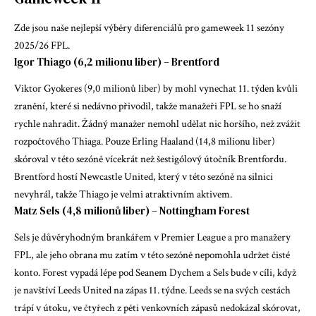
Zde jsou naše nejlepší výběry diferenciálů pro gameweek 11 sezóny
2025/26 FPL.
Igor Thiago (6,2 milionu liber) – Brentford
Viktor Gyokeres (9,0 milionů liber) by mohl vynechat 11. týden kvůli
zranění, které si nedávno přivodil, takže manažeři FPL se ho snaží
rychle nahradit. Žádný manažer nemohl udělat nic horšího, než zvážit
rozpočtového Thiaga. Pouze Erling Haaland (14,8 milionu liber)
skóroval v této sezóně vícekrát než šestigólový útočník Brentfordu.
Brentford hostí Newcastle United, který v této sezóně na silnici
nevyhrál, takže Thiago je velmi atraktivním aktivem.
Matz Sels (4,8 milionů liber) – Nottingham Forest
Sels je důvěryhodným brankářem v Premier League a pro manažery
FPL, ale jeho obrana mu zatím v této sezóně nepomohla udržet čisté
konto. Forest vypadá lépe pod Seanem Dychem a Sels bude v cíli, když
je navštíví Leeds United na zápas 11. týdne. Leeds se na svých cestách
trápí v útoku, ve čtyřech z pěti venkovních zápasů nedokázal skórovat,