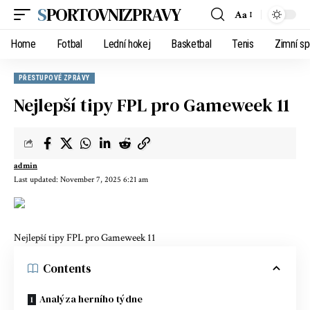
SPORTOVNIZPRAVY
Aa
Home
Fotbal
Lední hokej
Basketbal
Tenis
Zimní sp
PŘESTUPOVÉ ZPRÁVY
Nejlepší tipy FPL pro Gameweek 11
admin
Last updated: November 7, 2025 6:21 am
Nejlepší tipy FPL pro Gameweek 11
Contents
Analýza herního týdne