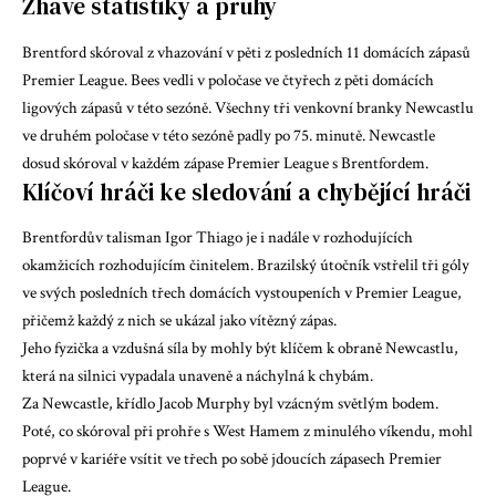
Žhavé statistiky a pruhy
Brentford skóroval z vhazování v pěti z posledních 11 domácích zápasů
Premier League. Bees vedli v poločase ve čtyřech z pěti domácích
ligových zápasů v této sezóně. Všechny tři venkovní branky Newcastlu
ve druhém poločase v této sezóně padly po 75. minutě. Newcastle
dosud skóroval v každém zápase Premier League s Brentfordem.
Klíčoví hráči ke sledování a chybějící hráči
Brentfordův talisman
Igor Thiago
je i nadále v rozhodujících
okamžicích rozhodujícím činitelem. Brazilský útočník vstřelil tři góly
ve svých posledních třech domácích vystoupeních v Premier League,
přičemž každý z nich se ukázal jako vítězný zápas.
Jeho fyzička a vzdušná síla by mohly být klíčem k obraně Newcastlu,
která na silnici vypadala unaveně a náchylná k chybám.
Za Newcastle, křídlo
Jacob Murphy
byl vzácným světlým bodem.
Poté, co skóroval při prohře s West Hamem z minulého víkendu, mohl
poprvé v kariéře vsítit ve třech po sobě jdoucích zápasech Premier
League.