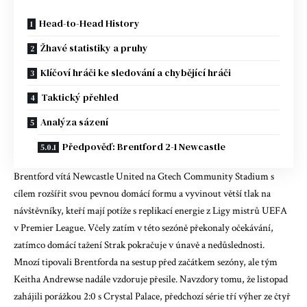
Head-to-Head History
Žhavé statistiky a pruhy
Klíčoví hráči ke sledování a chybějící hráči
Taktický přehled
Analýza sázení
Předpověď: Brentford 2-1 Newcastle
Brentford vítá Newcastle United na Gtech Community Stadium s
cílem rozšířit svou pevnou domácí formu a vyvinout větší tlak na
návštěvníky, kteří mají potíže s replikací energie z Ligy mistrů UEFA
v Premier League. Včely zatím v této sezóně překonaly očekávání,
zatímco domácí tažení Strak pokračuje v únavě a nedůslednosti.
Mnozí tipovali Brentforda na sestup před začátkem sezóny, ale tým
Keitha Andrewse nadále vzdoruje přesile. Navzdory tomu, že listopad
zahájili porážkou 2:0 s Crystal Palace, předchozí série tří výher ze čtyř