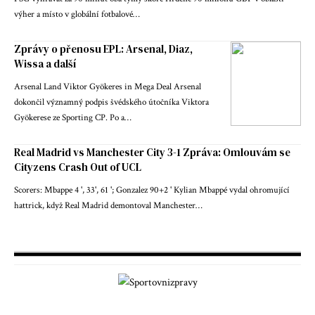
výher a místo v globální fotbalové…
Zprávy o přenosu EPL: Arsenal, Diaz,
Wissa a další
Arsenal Land Viktor Gyökeres in Mega Deal Arsenal
dokončil významný podpis švédského útočníka Viktora
Gyökerese ze Sporting CP. Po a…
Real Madrid vs Manchester City 3-1 Zpráva: Omlouvám se
Cityzens Crash Out of UCL
Scorers: Mbappe 4 ', 33', 61 '; Gonzalez 90+2 ' Kylian Mbappé vydal ohromující
hattrick, když Real Madrid demontoval Manchester…