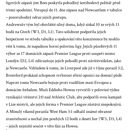
ligových zápasů jim Bees poskytla pohodlný šestibodový polštář před
třemi spodními. Vstupují do 11. dne zápasu nad Newcastlem v tabulce
– pozoruhodný odraz jejich postupu.
Andrewsův tým byl obzvláště silný doma, když získal 10 ze svých 13
bodů na Gtech (W3, D1, L1). Tato solidnost podpořila jejich
bezpečnost ve středu tabulky a opakování této konzistence by mohlo
vést k tomu, že napadnou horní polovinu ligy. Jejich působivých 11
výher ze 17 domácích zápasů Premier League proti soupeři mimo
Londýn (D2, L4) zdůrazňuje jejich pohodlí proti návštěvníkům, jako
je Newcastle. Vzhledem k tomu, že Liverpool zde již v říjnu porazil 3:2,
Brentford prokázal schopnost svrhnout elitní opozici na domácí půdě.
Naproti tomu Newcastle bojuje proti rozdílům mezi Evropou a
domácím fotbalem. Muži Eddieho Howea vytvořili v polovině týdne
vynikající vítězství 2:0 nad Athletic Club, aby podpořili svou kampaň
v Lize mistrů, ale jejich forma v Premier League zůstává znepokojivá.
A
Minulý víkend porazila West Ham 3:1
odhalil známé obranné
zranitelnosti a nechal jim pouhých 12 bodů z deseti her (W3, D3, L4)
– jejich nejnižší součet v této fázi za Howea.