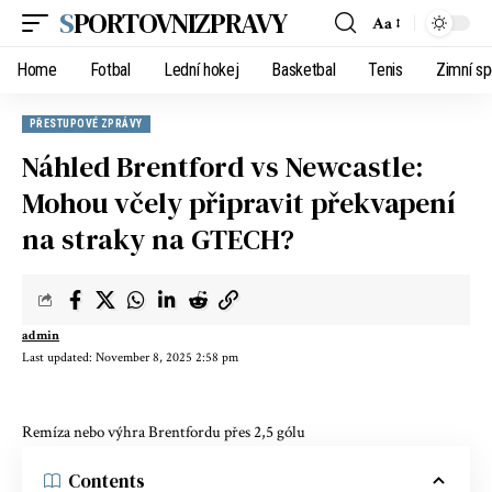
SPORTOVNIZPRAVY
Aa
Home
Fotbal
Lední hokej
Basketbal
Tenis
Zimní sp
PŘESTUPOVÉ ZPRÁVY
Náhled Brentford vs Newcastle:
Mohou včely připravit překvapení
na straky na GTECH?
admin
Last updated: November 8, 2025 2:58 pm
Remíza nebo výhra Brentfordu přes 2,5 gólu
Contents