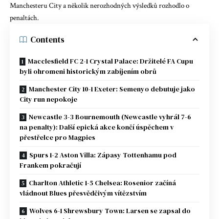
Manchesteru City a několik nerozhodných výsledků rozhodlo o
penaltách.
Contents
Macclesfield FC 2-1 Crystal Palace: Držitelé FA Cupu
byli ohromeni historickým zabíjením obrů
Manchester City 10-1 Exeter: Semenyo debutuje jako
City run nepokoje
Newcastle 3-3 Bournemouth (Newcastle vyhrál 7-6
na penalty): Další epická akce končí úspěchem v
přestřelce pro Magpies
Spurs 1-2 Aston Villa: Zápasy Tottenhamu pod
Frankem pokračují
Charlton Athletic 1-5 Chelsea: Rosenior začíná
vládnout Blues přesvědčivým vítězstvím
Wolves 6-1 Shrewsbury Town: Larsen se zapsal do