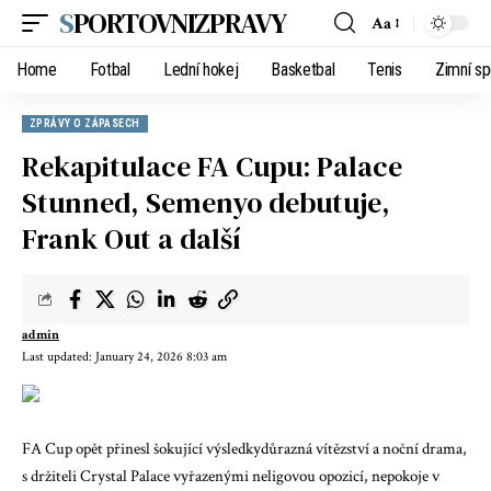
SPORTOVNIZPRAVY
Aa
Home
Fotbal
Lední hokej
Basketbal
Tenis
Zimní sp
ZPRÁVY O ZÁPASECH
Rekapitulace FA Cupu: Palace
Stunned, Semenyo debutuje,
Frank Out a další
admin
Last updated: January 24, 2026 8:03 am
FA Cup opět přinesl šokující výsledky
důrazná vítězství a noční drama,
s držiteli Crystal Palace vyřazenými neligovou opozicí, nepokoje v