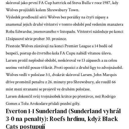
skóroval jako první
FA Cup
hattrick od Steva Bulla v roce 1987, kdy
Wolves projížděli kolem Shrewsbury Town.
Výsledek prodloužil sérii Wolves bez porážky na čtyři zápasy a
znamenal jejich druhé vítězství v tomto období pod vedením manažera
Roba Edwardse, jmenovaného v listopadu. Vítězství následuje po konci
12zápasové série proher 30. prosince.
Přestože Wolves zůstávají na konci Premier League a 14 bodů od
bezpečí, postup do čtvrtého kola FA Cupu nabídl vítanou úlevu.
Larsen prožil neplodné období, neskóroval ve 13 zápasech a za celou
sezónu vstřelil pouze třikrát. Proti opozici z druhé ligy to zdvojnásobil.
Wolves vedli v poločase 3:1, dvakrát skóroval Larsen. John Marquis
dříve proměnil penaltu z 26. minuty pro Shrewsbury, ale rozdíl 66
míst mezi stranami se projevil ve druhém poločase.
Larsen dokončil svůj trojnásobek krátce po přestávce, než Rodrigo
Gomes a Tolu Arokodare přidali pozdní góly.
Everton 1-1 Sunderland (Sunderland vyhrál
3-0 na penalty): Roefs hrdinu, když Black
Cats postupují