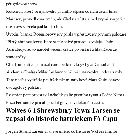
pětigólovou show.
Rosenior, který se ujal svého prvního zápasu od nahrazení Enza
Marescy, provedl osm změn, ale Chelsea zůstala nad svými soupeři z
mistrovství zcela pod kontrolou.
Úvodní branka Roseniorovy éry přišla v přestávce v prvním poločase,
19letý obránce Jorrel Hato se působivě prosadil z voleje. Tosin
Adarabioyo zdvojnásobil vedení krátce po restartu hlavičkou ze
standardky.
Charlton krátce pohrozil comebackem, když bývalý absolvent
akademie Chelsea Miles Leaburn v 57. minutě rozdrtil odraz z rohu.
Tato naděje vydržela pouhých pět minut, když Marc Guiu obnovil
dvougólový polštář.
Rosenior poté představil několik stálic prvního týmu a Pedro Neto a
Enzo Fernandez přidali pozdní góly, aby dokončili cestu.
Wolves 6-1 Shrewsbury Town: Larsen se
zapsal do historie hattrickem FA Cupu
Jorgen Strand Larsen vryl své jméno do historie Wolves tím, že