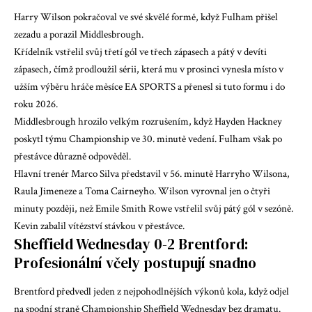
Harry Wilson pokračoval ve své skvělé formě, když Fulham přišel
zezadu a porazil Middlesbrough.
Křídelník vstřelil svůj třetí gól ve třech zápasech a pátý v devíti
zápasech, čímž prodloužil sérii, která mu v prosinci vynesla místo v
užším výběru hráče měsíce EA SPORTS a přenesl si tuto formu i do
roku 2026.
Middlesbrough hrozilo velkým rozrušením, když Hayden Hackney
poskytl týmu Championship ve 30. minutě vedení. Fulham však po
přestávce důrazně odpověděl.
Hlavní trenér Marco Silva představil v 56. minutě Harryho Wilsona,
Raula Jimeneze a Toma Cairneyho. Wilson vyrovnal jen o čtyři
minuty později, než Emile Smith Rowe vstřelil svůj pátý gól v sezóně.
Kevin zabalil vítězství stávkou v přestávce.
Sheffield Wednesday 0-2 Brentford:
Profesionální včely postupují snadno
Brentford předvedl jeden z nejpohodlnějších výkonů kola, když odjel
na spodní straně Championship Sheffield Wednesday bez dramatu.