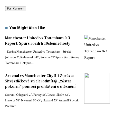
You Might Also Like
Manchester United vs Tottenham 0-3
Report: Spurs rozdrtí 10členné hosty
Zpráva Manchester United vs Tottenham Střelci :
Johnson 3', Kulusevski 47', Solanke 77' Spurs Start Strong
Tottenham Hotspur…
Arsenal vs Manchester City 5-1 Zpráva:
5hvězdičkové střelci odmítají „zůstat
pokorní“ pomocí prohlášení o utěsnění
Scorers: Odegaard 2 ', Partey 56', Lewis-Skelly 62 ',
Havertz 76', Nwaneri 90+3 '; Haaland 55 ' Arzenál Zbytek
Premier…