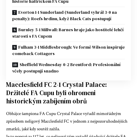
historie hattrickem FA Cupu
Everton 1-1 Sunderland (Sunderland vyhrál 3-0 na
penalty): Roefs hrdinu, když Black Cats postupují
Burnley 5-1 Millwall: Barnes hraje jako hostitelé lehčí
starosti s FA Cupem
Fulham 3-1 Middlesbrough: Ve formě Wilson inspiruje
comeback Cottagers
Sheffield Wednesday 0-2 Brentford: Profesionální
včely postupují snadno
Macclesfield FC 2-1 Crystal Palace:
Držitelé FA Cupu byli ohromeni
historickým zabíjením obrů
Obhájce šampiona FA Cupu Crystal Palace vyřadil mimořádným
způsobem neligový Macclesfield FC v jednom z nejpozoruhodnějších
zmatků, jaké kdy soutěž zažila.
Je to poprvé za 117 let, co neligový tým vyřadil úřadující držitele FA