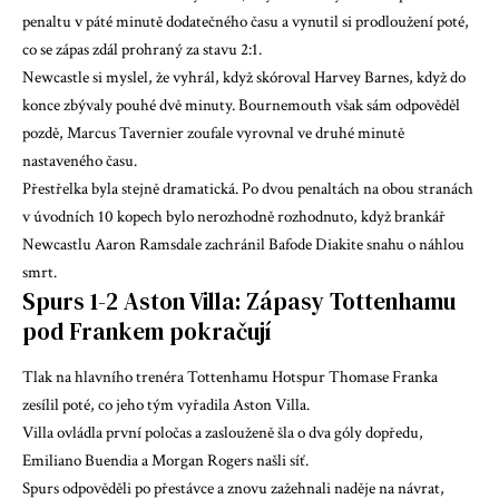
penaltu v páté minutě dodatečného času a vynutil si prodloužení poté,
co se zápas zdál prohraný za stavu 2:1.
Newcastle si myslel, že vyhrál, když skóroval Harvey Barnes, když do
konce zbývaly pouhé dvě minuty. Bournemouth však sám odpověděl
pozdě, Marcus Tavernier zoufale vyrovnal ve druhé minutě
nastaveného času.
Přestřelka byla stejně dramatická. Po dvou penaltách na obou stranách
v úvodních 10 kopech bylo nerozhodně rozhodnuto, když brankář
Newcastlu Aaron Ramsdale zachránil Bafode Diakite snahu o náhlou
smrt.
Spurs 1-2 Aston Villa: Zápasy Tottenhamu
pod Frankem pokračují
Tlak na hlavního trenéra Tottenhamu Hotspur Thomase Franka
zesílil poté, co jeho tým vyřadila Aston Villa.
Villa ovládla první poločas a zaslouženě šla o dva góly dopředu,
Emiliano Buendia a Morgan Rogers našli síť.
Spurs odpověděli po přestávce a znovu zažehnali naděje na návrat,