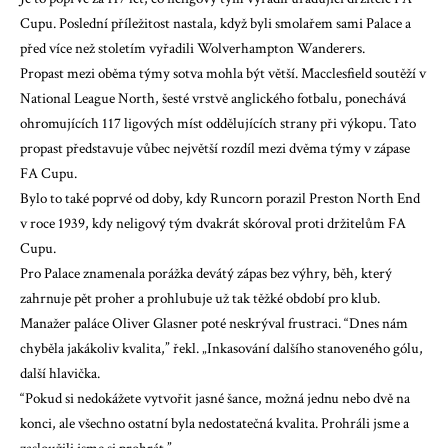
Cupu. Poslední příležitost nastala, když byli smolařem sami Palace a
před více než stoletím vyřadili Wolverhampton Wanderers.
Propast mezi oběma týmy sotva mohla být větší. Macclesfield soutěží v
National League North, šesté vrstvě anglického fotbalu, ponechává
ohromujících 117 ligových míst oddělujících strany při výkopu. Tato
propast představuje vůbec největší rozdíl mezi dvěma týmy v zápase
FA Cupu.
Bylo to také poprvé od doby, kdy Runcorn porazil Preston North End
v roce 1939, kdy neligový tým dvakrát skóroval proti držitelům FA
Cupu.
Pro Palace znamenala porážka devátý zápas bez výhry, běh, který
zahrnuje pět proher a prohlubuje už tak těžké období pro klub.
Manažer paláce Oliver Glasner poté neskrýval frustraci. “Dnes nám
chyběla jakákoliv kvalita,” řekl. „Inkasování dalšího stanoveného gólu,
další hlavička.
“Pokud si nedokážete vytvořit jasné šance, možná jednu nebo dvě na
konci, ale všechno ostatní byla nedostatečná kvalita. Prohráli jsme a