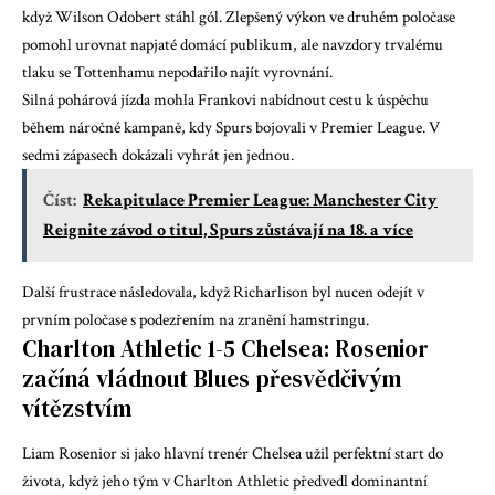
když Wilson Odobert stáhl gól. Zlepšený výkon ve druhém poločase
pomohl urovnat napjaté domácí publikum, ale navzdory trvalému
tlaku se Tottenhamu nepodařilo najít vyrovnání.
Silná pohárová jízda mohla Frankovi nabídnout cestu k úspěchu
během náročné kampaně, kdy Spurs bojovali v Premier League. V
sedmi zápasech dokázali vyhrát jen jednou.
Číst:
Rekapitulace Premier League: Manchester City
Reignite závod o titul, Spurs zůstávají na 18. a více
Další frustrace následovala, když Richarlison byl nucen odejít v
prvním poločase s podezřením na zranění hamstringu.
Charlton Athletic 1-5 Chelsea: Rosenior
začíná vládnout Blues přesvědčivým
vítězstvím
Liam Rosenior si jako hlavní trenér Chelsea užil perfektní start do
života, když jeho tým v Charlton Athletic předvedl dominantní