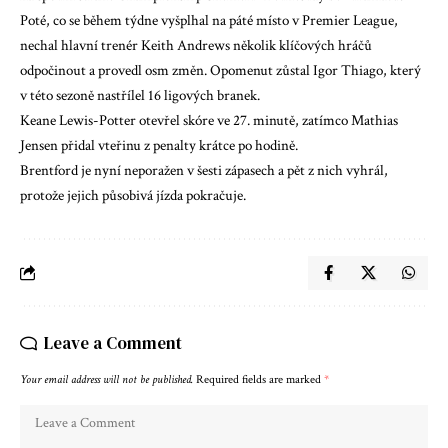
Poté, co se během týdne vyšplhal na páté místo v Premier League,
nechal hlavní trenér Keith Andrews několik klíčových hráčů
odpočinout a provedl osm změn. Opomenut zůstal Igor Thiago, který
v této sezoně nastřílel 16 ligových branek.
Keane Lewis-Potter otevřel skóre ve 27. minutě, zatímco Mathias
Jensen přidal vteřinu z penalty krátce po hodině.
Brentford je nyní neporažen v šesti zápasech a pět z nich vyhrál,
protože jejich působivá jízda pokračuje.
Leave a Comment
Your email address will not be published.
Required fields are marked
*