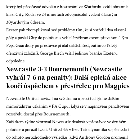
který byl předčasně odvolán z hostování ve Watfordu kvůli obranné
krizi City. Rodri ve 24 minutách zdvojnásobil vedení úžasným
30yardovým úderem.
Exeter pak zkomplikoval své problémy tím, že si vstřelil dva vlastní
góly a poslal City do poločasu s velící čtyřbrankovou převahou. Tým
Pepa Guardioly po přestávce přidal dalších šest, zatímco 19letý
ofenzivní záložník George Birch vsítil jedinou branku Exeteru
odpoledne.
Newcastle 3-3 Bournemouth (Newcastle
vyhrál 7-6 na penalty): Další epická akce
končí úspěchem v přestřelce pro Magpies
Newcastle United navázal na své drama uprostřed týdne dalším
mimořádným utkáním v FA Cupu, když se v napínavém penaltovém
rozstřelu dostal přes Bournemouth.
Začátkem týdne skóroval Newcastle dvakrát v přestávce ve druhém
poločase a porazil Leeds United 4:3 v lize. Tato dynamika se přenesla i
do tohoto nerozhodného výsledku, když Anthony Gordon proměnil