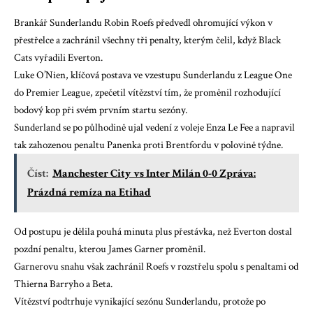
Brankář Sunderlandu Robin Roefs předvedl ohromující výkon v
přestřelce a zachránil všechny tři penalty, kterým čelil, když Black
Cats vyřadili Everton.
Luke O’Nien, klíčová postava ve vzestupu Sunderlandu z League One
do Premier League, zpečetil vítězství tím, že proměnil rozhodující
bodový kop při svém prvním startu sezóny.
Sunderland se po půlhodině ujal vedení z voleje Enza Le Fee a napravil
tak zahozenou penaltu Panenka proti Brentfordu v polovině týdne.
Číst:
Manchester City vs Inter Milán 0-0 Zpráva:
Prázdná remíza na Etihad
Od postupu je dělila pouhá minuta plus přestávka, než Everton dostal
pozdní penaltu, kterou James Garner proměnil.
Garnerovu snahu však zachránil Roefs v rozstřelu spolu s penaltami od
Thierna Barryho a Beta.
Vítězství podtrhuje vynikající sezónu Sunderlandu, protože po