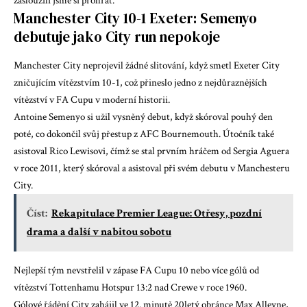
zasloužili jsme si prohrát.”
Manchester City 10-1 Exeter: Semenyo
debutuje jako City run nepokoje
Manchester City neprojevil žádné slitování, když smetl Exeter City
zničujícím vítězstvím 10-1, což přineslo jedno z nejdůraznějších
vítězství v FA Cupu v moderní historii.
Antoine Semenyo si užil vysněný debut, když skóroval pouhý den
poté, co dokončil svůj přestup z AFC Bournemouth. Útočník také
asistoval Rico Lewisovi, čímž se stal prvním hráčem od Sergia Aguera
v roce 2011, který skóroval a asistoval při svém debutu v Manchesteru
City.
Číst:
Rekapitulace Premier League: Otřesy, pozdní
drama a další v nabitou sobotu
Nejlepší tým nevstřelil v zápase FA Cupu 10 nebo více gólů od
vítězství Tottenhamu Hotspur 13:2 nad Crewe v roce 1960.
Gólové řádění City zahájil ve 12. minutě 20letý obránce Max Alleyne,