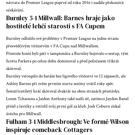
návratu do Premier League poprvé od roku 2016 i nadále překonává
očekávání.
Burnley 5-1 Millwall: Barnes hraje jako
hostitelé lehčí starosti s FA Cupem
Burnley odložilo své problémy v Premier League na jednu stranu
přesvědčivým vítězstvím v FA Cupu nad Millwallem.
Přestože hosté byli pátí v šampionátu a Burnley bojovalo o sestup, tým
Scotta Parkera po celou dobu dominoval a před poločasem třikrát
skóroval.
Burnley vstoupilo do baráže bez ligového vítězství ve 12 zápasech, ale
Ashley Barnes při svém prvním startu sezóny vrátil roky zpět.
Šestatřicetiletý hráč skóroval dvakrát na obou stranách přestávky.
Loum Tchaouna a Jaidon Anthony také našli síť, zatímco Jaydon Banel
přišel z lavičky a vstřelil svůj první gól za klub. Josh Coburn získal
útěchu pro Millwall.
Fulham 3-1 Middlesbrough: Ve formě Wilson
inspiruje comeback Cottagers