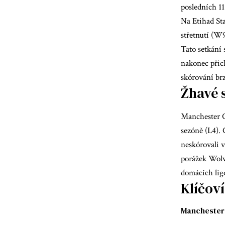
posledních 1
Na Etihad St
střetnutí (W9
Tato setkání
nakonec přic
skórování br
Žhavé s
Manchester C
sezóně (L4). 
neskórovali 
porážek Wolv
domácích lig
Klíčoví
Manchester 