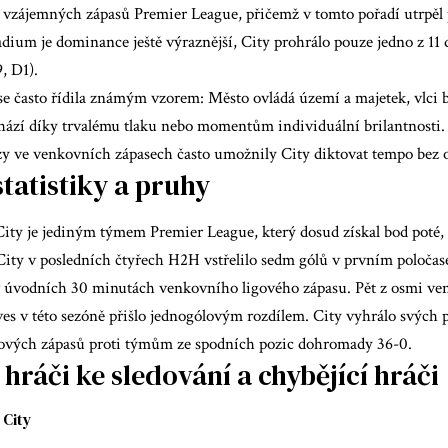
1 vzájemných zápasů Premier League, přičemž v tomto pořadí utrpěl
adium je dominance ještě výraznější, City prohrálo pouze jedno z 11
, D1).
 se často řídila známým vzorem: Město ovládá území a majetek, vlci
hází díky trvalému tlaku nebo momentům individuální brilantnosti
zy ve venkovních zápasech často umožnily City diktovat tempo bez 
tatistiky a pruhy
ity je jediným týmem Premier League, který dosud získal bod poté, c
City v posledních čtyřech H2H vstřelilo sedm gólů v prvním poločas
v úvodních 30 minutách venkovního ligového zápasu. Pět z osmi ve
es v této sezóně přišlo jednogólovým rozdílem. City vyhrálo svých 
ových zápasů proti týmům ze spodních pozic dohromady 36-0.
 hráči ke sledování a chybějící hráči
City