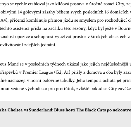
enyo
se rychle etabloval jako klíčová postava v útočné rotaci City,
sobivými 14 gólovými zásahy během svých posledních 16 domácích 
 A4), přičemž kombinuje přímou jízdu se smyslem pro rozhodující
z těchto asistencí přišla na začátku této sezóny, když byl ještě v Bour
znalost opozice a schopnost využívat prostor v širokých oblastech z
ovlivňování zdejších jednání.
eus Mané
se v posledních týdnech ukázal jako jejich nejdůslednější
 příspěvků v Premier League (G2, A1) přišly z domova a oba byly z
álně nacházejí v horní polovině tabulky. Jeho tempo a ochota jet př
nout vzácné východisko pro protiútok, zvláště pokud se City zaváže
ka Chelsea vs Sunderland: Blues hostí The Black Cats po nekon