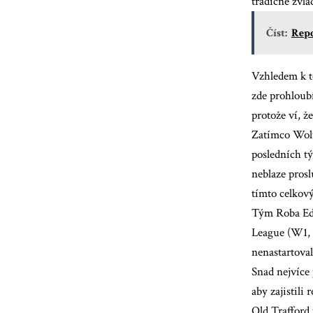
tradičně zvlá
Číst:
Repo
Vzhledem k t
zde prohloub
protože ví, ž
Zatímco Wolv
posledních t
neblaze pros
tímto celkový
Tým Roba Edw
League (W1, 
nenastartoval
Snad nejvíce 
aby zajistili
Old Trafford