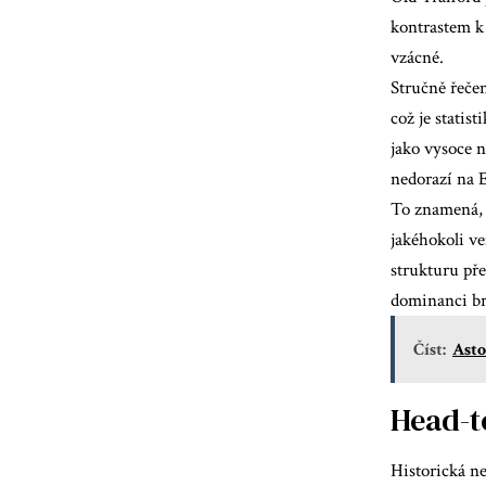
kontrastem k 
vzácné.
Stručně řeče
což je statist
jako vysoce 
nedorazí na E
To znamená, 
jakéhokoli ve
strukturu pře
dominanci brz
Číst:
Asto
Head-t
Historická n