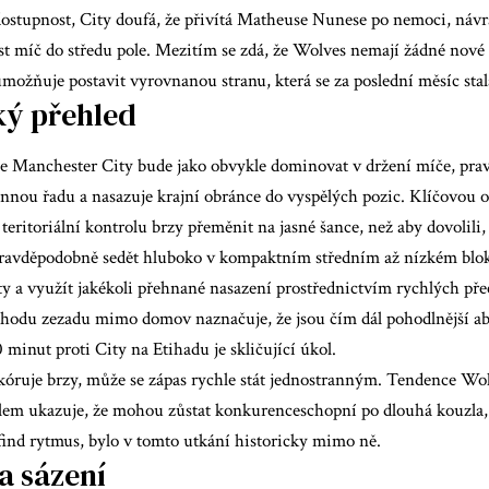
ostupnost, City doufá, že přivítá Matheuse Nunese po nemoci, návra
st míč do středu pole. Mezitím se zdá, že Wolves nemají žádné nové 
ožňuje postavit vyrovnanou stranu, která se za poslední měsíc stal
ký přehled
že Manchester City bude jako obvykle dominovat v držení míče, pr
nnou řadu a nasazuje krajní obránce do vyspělých pozic. Klíčovou 
teritoriální kontrolu brzy přeměnit na jasné šance, než aby dovolili, 
ravděpodobně sedět hluboko v kompaktním středním až nízkém bloku
ty a využít jakékoli přehnané nasazení prostřednictvím rychlých př
chodu zezadu mimo domov naznačuje, že jsou čím dál pohodlnější abso
 minut proti City na Etihadu je skličující úkol.
kóruje brzy, může se zápas rychle stát jednostranným. Tendence Wo
lem ukazuje, že mohou zůstat konkurenceschopní po dlouhá kouzla, 
find rytmus, bylo v tomto utkání historicky mimo ně.
a sázení