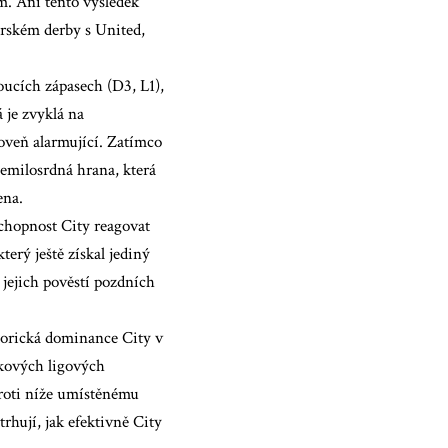
m. Ani tento výsledek
erském derby s United,
doucích zápasech (D3, L1),
 je zvyklá na
oveň alarmující. Zatímco
nemilosrdná hrana, která
ena.
chopnost City reagovat
erý ještě získal jediný
s jejich pověstí pozdních
storická dominance City v
akových ligových
proti níže umístěnému
rhují, jak efektivně City