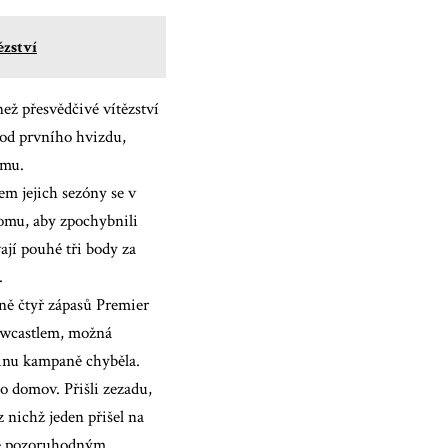
ězství
ž přesvědčivé vítězství
 od prvního hvizdu,
tmu.
em jejich sezóny se v
tomu, aby zpochybnili
jí pouhé tři body za
.
ně čtyř zápasů Premier
Newcastlem, možná
šinu kampaně chyběla.
o domov. Přišli zezadu,
 nichž jeden přišel na
 je pozoruhodným