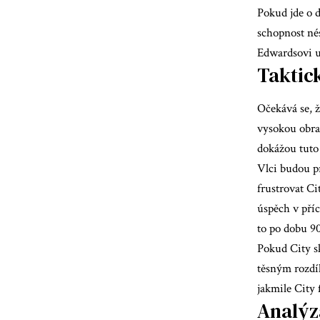
Pokud jde o d
schopnost né
Edwardsovi um
Taktic
Očekává se, 
vysokou obra
dokážou tuto 
Vlci budou p
frustrovat Ci
úspěch v pří
to po dobu 90
Pokud City s
těsným rozdí
jakmile City 
Analýz