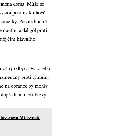
 zejména doma. Může se
vystoupení na klubové
 okamžiky. Pozoruhodné
nemouthu a dal gól proti
 něj činí hlavního
 útočný odbyt. Dva z jeho
aznamenány proti týmům,
ímo na obránce by mohly
 dopředu a hledá brzký
trolovaném Midweek