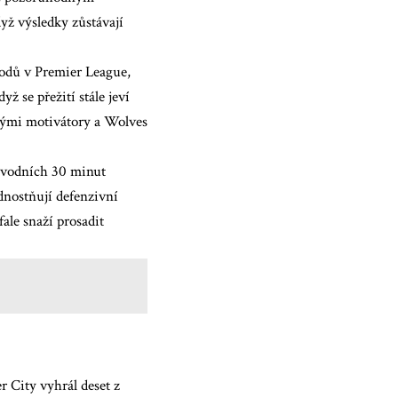
dyž výsledky zůstávají
bodů v Premier League,
yž se přežití stále jeví
lnými motivátory a Wolves
 úvodních 30 minut
dnostňují defenzivní
ale snaží prosadit
 City vyhrál deset z