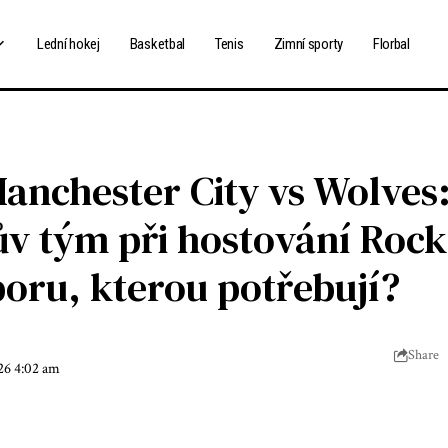
Lední hokej
Basketbal
Tenis
Zimní sporty
Florbal
anchester City vs Wolves
ův tým při hostování Roc
oru, kterou potřebují?
Share
026 4:02 am