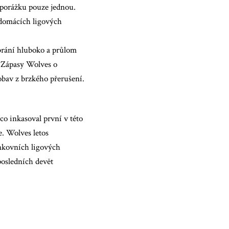
 porážku pouze jednou.
 domácích ligových
 brání hluboko a průlom
. Zápasy Wolves o
obav z brzkého přerušení.
o inkasoval první v této
e. Wolves letos
nkovních ligových
posledních devět