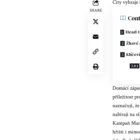
City vyhraje
SHARE
Cont
Head-t
Žhavé 
Klíčov
Domácí zápas
příležitost 
naznačují, že
nabírají na sí
Kampaň Manch
hřišti i mimo