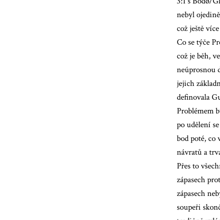
3:1 s Bodø/G
nebyl ojedin
což ještě více
Co se týče Pr
což je běh, v
neúprosnou d
jejich základ
definovala Gu
Problémem by
po udělení s
bod poté, co v
návratů a trv
Přes to všech
zápasech prot
zápasech neb
soupeři skonč