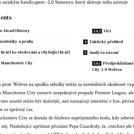
 s asijským handicapem -2,0 Semenyo, který skóruje nebo asistuje
ents
o-Head History
Vlci
statistiky a pruhy
Taktický přehled
í hráči ke sledování a chybějící hráči
Analýza sázení
Manchester City
Předpokládané 
City 3-0 Wolves
 proti Wolves na spodku tabulky může za normálních okolností vypa
pro Manchester City zastavit znepokojivé propady Premier League, a
 tato soutěž může být složitější, než naznačují umístění v lize, přiče
le ve správný čas.
esteru City se dostala do hluboce nepříjemného bodu, kdy sebevě
 něj. Následující upřímné přiznání Pepa Guardioly, že „všechno jde 