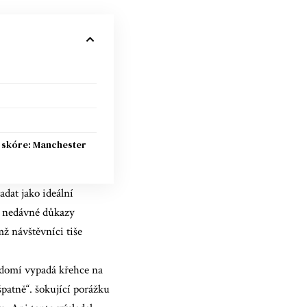
skóre: Manchester
dat jako ideální
le nedávné důkazy
mž návštěvníci tiše
domí vypadá křehce na
špatně“.
šokující porážku