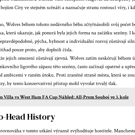
bojům City ve stejném scénáři a naznačuje stranu rostoucí víry, i k
no, Wolves během tohoto nedávného běhu zčtyřnásobili svůj počet 
ika, která ukazuje, jak ponurá byla jejich forma na začátku sezóny. I kd
nepravděpodobné, pýcha, hybnost a individuální rozvoj zůstávají si
tihad pouze proto, aby doplnili čísla.
že jejich omezení zůstávají zjevná. Wolves zatím neskórují během
nkovního ligového zápasu této sezóny, často začínají opatrně a upře
d ambicemi v raném útoku. Proti zraněné straně města, která se zouf
y, by tento konzervativní přístup mohl vyvolat trvalý tlak.
n Villa vs West Ham FA Cup Náhled: All-Prem Souboj ve 3. kole
o-Head History
erovnováha v tomto utkání výrazně zvýhodňuje hostitele. Manchester