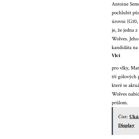
Antoine Sem
pochlubit pů
úrovni (G10,
je, že jedna 
Wolves. Jeho 
kandidáta na 
Vlci
pro vlky,
Mat
tří gólových
které se aktu
Wolves nabíd
průlom.
Číst:
Ukáz
Display