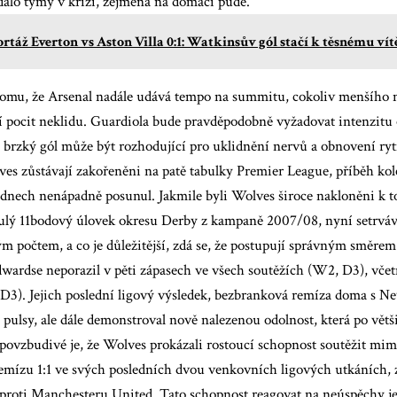
dalo týmy v krizi, zejména na domácí půdě.
rtáž Everton vs Aston Villa 0:1: Watkinsův gól stačí k těsnému vít
omu, že Arsenal nadále udává tempo na summitu, cokoliv menšího ne
í pocit neklidu. Guardiola bude pravděpodobně vyžadovat intenzitu
e brzký gól může být rozhodující pro uklidnění nervů a obnovení ry
es zůstávají zakořeněni na patě tabulky Premier League, příběh kol
ýdnech nenápadně posunul. Jakmile byli Wolves široce nakloněni k 
lulý 11bodový úlovek okresu Derby z kampaně 2007/08, nyní setrváva
m počtem, a co je důležitější, zdá se, že postupují správným směrem
ardse neporazil v pěti zápasech ve všech soutěžích (W2, D3), včet
D3). Jejich poslední ligový výsledek, bezbranková remíza doma s 
 pulsy, ale dále demonstroval nově nalezenou odolnost, která po vět
povzbudivé je, že Wolves prokázali rostoucí schopnost soutěžit mim
 remízu 1:1 ve svých posledních dvou venkovních ligových utkáních, z
 proti Manchesteru United. Tato schopnost reagovat na neúspěchy