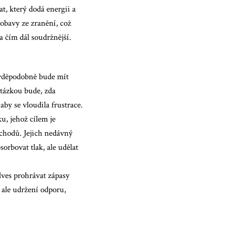
t, který dodá energii a
obavy ze zranění, což
a čím dál soudržnější.
avděpodobně bude mít
otázkou bude, zda
aby se vloudila frustrace.
, jehož cílem je
echodů. Jejich nedávný
rbovat tlak, ale udělat
lves prohrávat zápasy
ale udržení odporu,