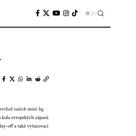
4
rchol vašich mini lig
 kola evropských zápasů
ay-off a také vyřazovací