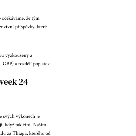
sto očekáváme, že tým
enzivní příspěvky, které
sou vyzkoušeny a
. GBP) a rozdělí poplatek
eweek 24
ve svých výkonech je
í, když tak činí. Naším
adu za Thiaga, kterého od