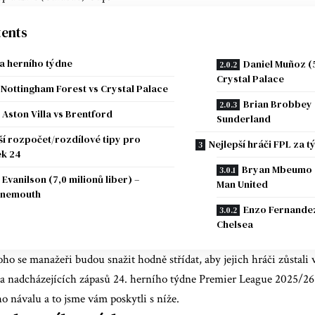
ents
a herního týdne
Daniel Muñoz (5
Crystal Palace
Nottingham Forest vs Crystal Palace
Brian Brobbey (
Aston Villa vs Brentford
Sunderland
ší rozpočet/rozdílové tipy pro
Nejlepší hráči FPL za 
k 24
Bryan Mbeumo (8
Evanilson (7,0 milionů liber) –
Man United
rnemouth
Enzo Fernandez 
Chelsea
ho se manažeři budou snažit hodně střídat, aby jejich hráči zůstali v
a nadcházejících zápasů 24. herního týdne Premier League 2025/26 j
ho návalu a
to jsme vám poskytli
s níže.