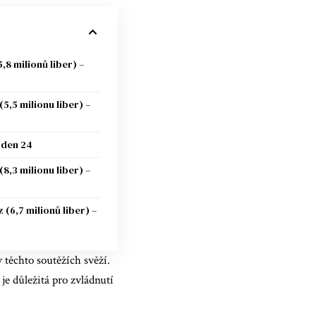
,8 milionů liber) –
5,5 milionu liber) –
týden 24
,3 milionu liber) –
(6,7 milionů liber) –
 těchto soutěžích svěží.
e důležitá pro zvládnutí