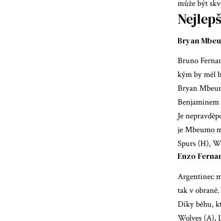
může být skv
Nejlepš
Bryan Mbeum
Bruno Fernand
kým by měl b
Bryan Mbeumo
Benjaminem S
Je nepravděpo
je Mbeumo mn
Spurs (H), We
Enzo Fernan
Argentinec mo
tak v obraně.
Díky běhu, kt
Wolves (A), L