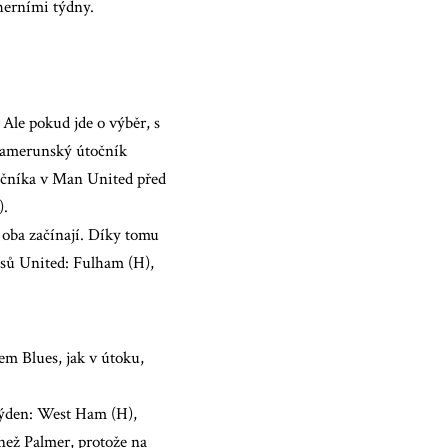
herními týdny.
Ale pokud jde o výběr, s
Kamerunský útočník
očníka v Man United před
).
 oba začínají. Díky tomu
sů United: Fulham (H),
em Blues, jak v útoku,
 týden: West Ham (H),
 než Palmer, protože na