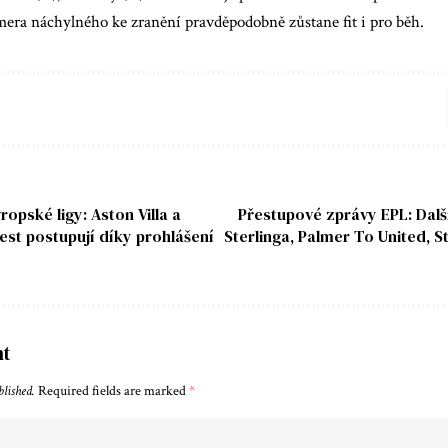
mera náchylného ke zranění pravděpodobně zůstane fit i pro běh.
opské ligy: Aston Villa a
Přestupové zprávy EPL: Dal
st postupují díky prohlášení
Sterlinga, Palmer To United, S
nt
blished.
Required fields are marked
*