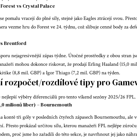
Forest vs Crystal Palace
se pomalu vracejí do plné síly, stejně jako Eagles ztrácejí svou. Pře
era vezme hru do Forest ve 24. týdnu, což slibuje cenné body za def
vs Brentford
poru nejagresivnější zápas týdne. Útočné prostředky z obou stran j
nažeři mohou dokonce riskovat, že prodají Erling Haaland (15,0 mil
itike (8,8 mil. GBP) a Igor Thiago (7,2 mil. GBP) na týden.
ší rozpočet/rozdílové tipy pro Gam
 nejlepší výběry diferenciálů pro tento víkend sezóny 2025/26 FPL.
7,0 milionů liber) – Bournemouth
na kontě tři góly v posledních čtyřech zápasech Bournemouthu, ale 
í. Přesto prokázal určitou sílu, kterou manažeři FPL nejlépe zúročuj
em, proč jsme ho zařadili do této sekce, je navrhnout jej jako náhr