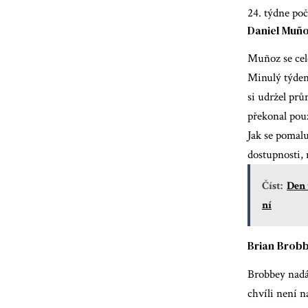
24. týdne poč
Daniel Muñoz
Muñoz se celo
Minulý týden 
si udržel prů
překonal pouz
Jak se pomal
dostupnosti, 
Číst:
Den 
ní
Brian Brobb
Brobbey nadá
chvíli není n