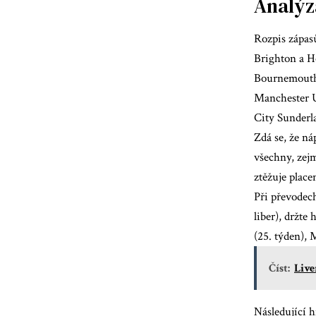
Analýz
Rozpis zápas
Brighton a H
Bournemouth 
Manchester U
City Sunderl
Zdá se, že n
všechny, zejm
ztěžuje placen
Při převodec
liber), držte
(25. týden),
Číst:
Live
Následující h