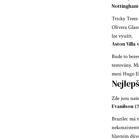
Nottingham 
Tricky Trees 
Olivera Glasn
lze využít.
Aston Villa 
Bude to bezes
testovány. Ma
mezi Hugo Ek
Nejlep
Zde jsou naše
Evanilson (
Brazilec má 
nekonzistentn
hlavním důvod