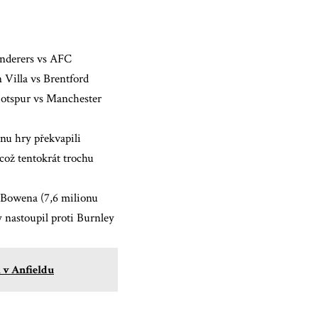
nderers vs AFC
Villa vs Brentford
Hotspur vs Manchester
nu hry překvapili
což tentokrát trochu
a Bowena (7,6 milionu
y nastoupil proti Burnley
 v Anfieldu