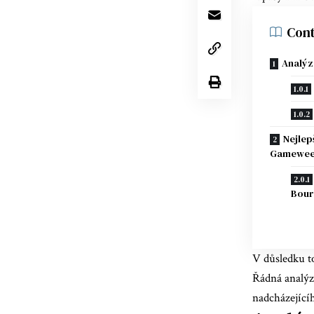
Cont
Analýz
Nejlep
Gamewee
Bou
V důsledku to
Řádná analýz
nadcházející