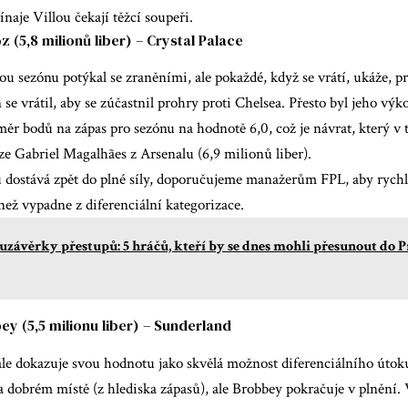
ínaje Villou čekají těžcí soupeři.
 (5,8 milionů liber) – Crystal Palace
u sezónu potýkal se zraněními, ale pokaždé, když se vrátí, ukáže, p
se vrátil, aby se zúčastnil prohry proti Chelsea. Přesto byl jeho výk
měr bodů na zápas pro sezónu na hodnotě 6,0, což je návrat, který v
e Gabriel Magalhães z Arsenalu (6,9 milionů liber).
u dostává zpět do plné síly, doporučujeme manažerům FPL, aby rychl
než vypadne z diferenciální kategorizace.
uzávěrky přestupů: 5 hráčů, kteří by se dnes mohli přesunout do 
ey (5,5 milionu liber) – Sunderland
le dokazuje svou hodnotu jako skvělá možnost diferenciálního útok
a dobrém místě (z hlediska zápasů), ale Brobbey pokračuje v plnění.