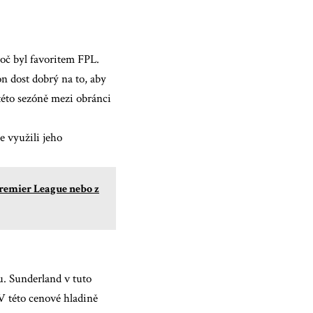
roč byl favoritem FPL.
on dost dobrý na to, aby
 této sezóně mezi obránci
e využili jeho
Premier League nebo z
u. Sunderland v tuto
 V této cenové hladině