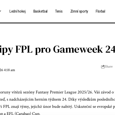
Lední hokej
Basketbal
Tenis
Zimní sporty
Florbal
 tipy FPL pro Gameweek 2
Share
26 4:18 am
koruny vítězů sezóny Fantasy Premier League 2025/26. Váš závod o v
 teď, s nadcházejícím herním týdnem 24. Díky výsledkům posledního
 FPL znají týmy, jejichž únor bude nabitý. Uskuteční se evropské pl
p a EFL (Carabao) Cup.