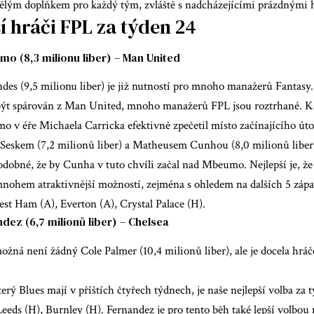
ělým doplňkem pro každý tým, zvláště s nadcházejícími prázdnými 
í hráči FPL za týden 24
o (8,3 milionu liber) – Man United
es (9,5 milionu liber) je již nutností pro mnoho manažerů Fantasy. 
ýt spárován z Man United,
mnoho manažerů FPL
jsou roztrhané. 
 v éře Michaela Carricka efektivně zpečetil místo začínajícího út
eskem (7,2 milionů liber) a Matheusem Cunhou (8,0 milionů liber
dobné, že by Cunha v tuto chvíli začal nad Mbeumo. Nejlepší je, že
ohem atraktivnější možností, zejména s ohledem na dalších 5 zápa
st Ham (A), Everton (A), Crystal Palace (H).
dez (6,7 milionů liber) – Chelsea
žná není žádný Cole Palmer (10,4 milionů liber), ale je docela hráč
erý Blues mají v příštích čtyřech týdnech, je naše nejlepší volba za
eeds (H), Burnley (H). Fernandez je pro tento běh také lepší volbou