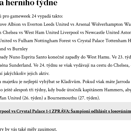
a herního týdne
ů pro gameweek 24 vypadá takto:
ove Albion vs Everton Leeds United vs Arsenal Wolverhampton Wa
Chelsea vs West Ham United Liverpool vs Newcastle United Aston 
nited vs Fulham Nottingham Forest vs Crystal Palace Tottenham 
and vs Burnley
ápady Nuno Esprita Santo konečně zapadly do West Hamu. Ve 23. týd
éna Sunderland. Ve 24. týdnu se však vydávají na cestu do Chelsea, 
í jakýchkoliv jejich aktiv.
h majetku je nejlepší vyhýbat se Kladivům. Pokud však máte Jarrod
 ho ještě alespoň tři týdny, kdy bude útočník kapitánem Hammers, ab
 Man United (26. týden) a Bournemouthu (27. týden).
rpool vs Crystal Palace 1-1 ZPRÁVA: Šampioni odhlásit s losováním
ry by vás také měly zaujmout.