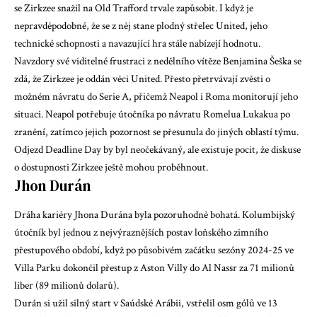
se Zirkzee snažil na Old Trafford trvale zapůsobit. I když je
nepravděpodobné, že se z něj stane plodný střelec United, jeho
technické schopnosti a navazující hra stále nabízejí hodnotu.
Navzdory své viditelné frustraci z nedělního vítěze Benjamina Šeška se
zdá, že Zirkzee je oddán věci United. Přesto přetrvávají zvěsti o
možném návratu do Serie A, přičemž Neapol i Roma monitorují jeho
situaci. Neapol potřebuje útočníka po návratu Romelua Lukakua po
zranění, zatímco jejich pozornost se přesunula do jiných oblastí týmu.
Odjezd Deadline Day by byl neočekávaný, ale existuje pocit, že diskuse
o dostupnosti Zirkzee ještě mohou proběhnout.
Jhon Durán
Dráha kariéry Jhona Durána byla pozoruhodně bohatá. Kolumbijský
útočník byl jednou z nejvýraznějších postav loňského zimního
přestupového období, když po působivém začátku sezóny 2024-25 ve
Villa Parku dokončil přestup z Aston Villy do Al Nassr za 71 milionů
liber (89 milionů dolarů).
Durán si užil silný start v Saúdské Arábii, vstřelil osm gólů ve 13