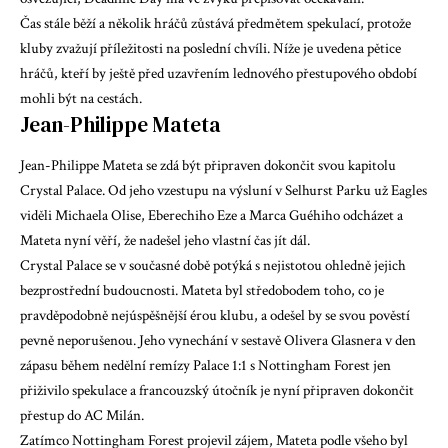
Čas stále běží a několik hráčů zůstává předmětem spekulací, protože
kluby zvažují příležitosti na poslední chvíli. Níže je uvedena pětice
hráčů, kteří by ještě před uzavřením lednového přestupového období
mohli být na cestách.
Jean-Philippe Mateta
Jean-Philippe Mateta se zdá být připraven dokončit svou kapitolu
Crystal Palace. Od jeho vzestupu na výsluní v Selhurst Parku už Eagles
viděli Michaela Olise, Eberechiho Eze a Marca Guéhiho odcházet a
Mateta nyní věří, že nadešel jeho vlastní čas jít dál.
Crystal Palace se v současné době potýká s nejistotou ohledně jejich
bezprostřední budoucnosti. Mateta byl středobodem toho, co je
pravděpodobně nejúspěšnější érou klubu, a odešel by se svou pověstí
pevně neporušenou. Jeho vynechání v sestavě Olivera Glasnera v den
zápasu během nedělní remízy Palace 1:1 s Nottingham Forest jen
přiživilo spekulace a francouzský útočník je nyní připraven dokončit
přestup do AC Milán.
Zatímco Nottingham Forest projevil zájem, Mateta podle všeho byl