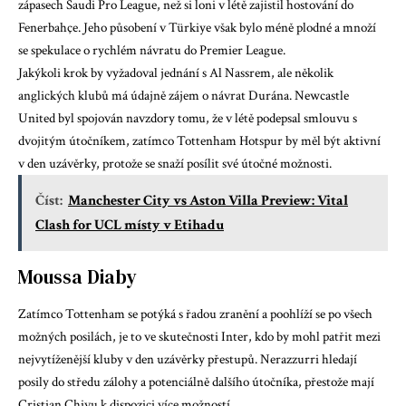
zápasech Saudi Pro League, než si loni v létě zajistil hostování do
Fenerbahçe. Jeho působení v Türkiye však bylo méně plodné a množí
se spekulace o rychlém návratu do Premier League.
Jakýkoli krok by vyžadoval jednání s Al Nassrem, ale několik
anglických klubů má údajně zájem o návrat Durána. Newcastle
United byl spojován navzdory tomu, že v létě podepsal smlouvu s
dvojitým útočníkem, zatímco Tottenham Hotspur by měl být aktivní
v den uzávěrky, protože se snaží posílit své útočné možnosti.
Číst:
Manchester City vs Aston Villa Preview: Vital
Clash for UCL místy v Etihadu
Moussa Diaby
Zatímco Tottenham se potýká s řadou zranění a poohlíží se po všech
možných posilách, je to ve skutečnosti Inter, kdo by mohl patřit mezi
nejvytíženější kluby v den uzávěrky přestupů. Nerazzurri hledají
posily do středu zálohy a potenciálně dalšího útočníka, přestože mají
Cristian Chivu k dispozici více možností.