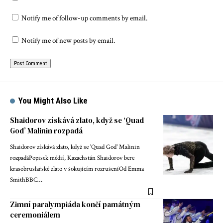
Notify me of follow-up comments by email.
Notify me of new posts by email.
You Might Also Like
Shaidorov získává zlato, když se ‘Quad
God’ Malinin rozpadá
Shaidorov získává zlato, když se 'Quad God' Malinin
rozpadáPopisek médií, Kazachstán Shaidorov bere
krasobruslařské zlato v šokujícím rozrušeníOd Emma
SmithBBC…
Zimní paralympiáda končí památným
ceremoniálem