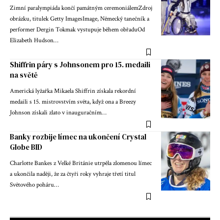
Zimní paralympiáda končí památným ceremoniálemZdroj
obrázku, titulek Getty ImagesImage, Německý tanečník a
performer Dergin Tokmak vystupuje během obřaduOd
Elizabeth Hudson…
Shiffrin páry s Johnsonem pro 15. medaili
na světě
Americká lyžařka Mikaela Shiffrin získala rekordní
medaili s 15. mistrovstvím světa, když ona a Breezy
Johnson získali zlato v inauguračním…
Banky rozbije límec na ukončení Crystal
Globe BID
Charlotte Bankes z Velké Británie utrpěla zlomenou límec
a ukončila naději, že za čtyři roky vyhraje třetí titul
Světového poháru…