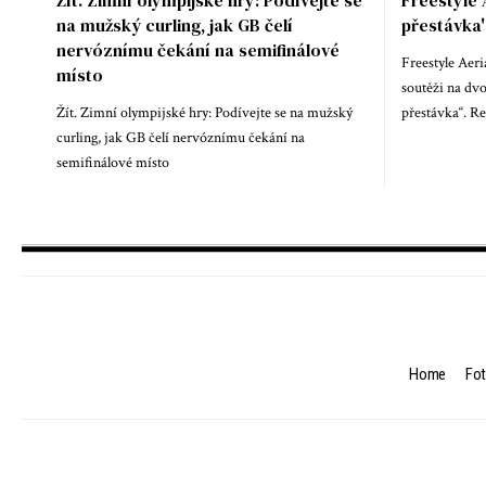
Žít. Zimní olympijské hry: Podívejte se
Freestyle 
na mužský curling, jak GB čelí
přestávka'
nervóznímu čekání na semifinálové
Freestyle Aeri
místo
soutěži na dv
Žít. Zimní olympijské hry: Podívejte se na mužský
přestávka“. Re
curling, jak GB čelí nervóznímu čekání na
semifinálové místo
Home
Fot