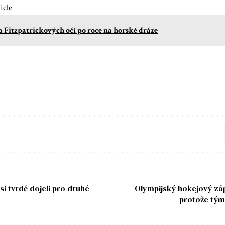
icle
a Fitzpatrickových očí po roce na horské dráze
i tvrdě dojeli pro druhé
Olympijský hokejový záp
protože tý