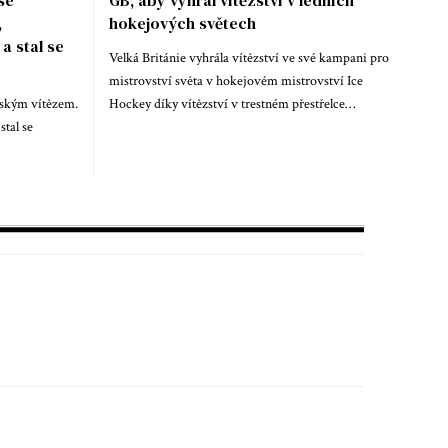
se
GB, aby vyhrál vítězství v ledních
,
hokejových světech
a stal se
Velká Británie vyhrála vítězství ve své kampani pro
mistrovství světa v hokejovém mistrovství Ice
jským vítězem.
Hockey díky vítězství v trestném přestřelce…
tal se