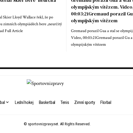
Aerial Skier bere 'neurčitá
Gremaud porazil Gua a stal 
olympijským vítězem. Video
00:03:21Gremaud porazil Gu 
al Skier Lloyd Wallace řekl, že po
olympijským vítězem
ou zimních olympiáděch bere „neurčitý
ad Full Article
Gremaud porazil Gua a stal se olympi
Video, 00:03:21Gremaud porazil Gu a s
olympijským vítězem
bal
Lední hokej
Basketbal
Tenis
Zimní sporty
Florbal
© sportovnizpravy.net. All Rights Reserved.