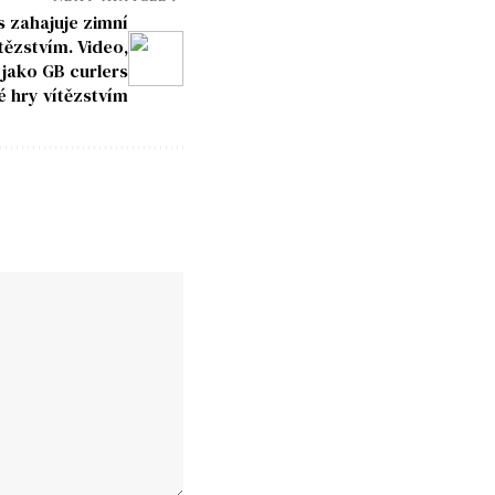
s zahajuje zimní
tězstvím. Video,
jako GB curlers
é hry vítězstvím