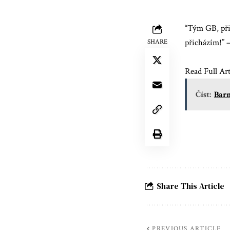
“Tým GB, při
přicházím!” –
SHARE
Read Full Art
Číst:
Barn
Share This Article
PREVIOUS ARTICLE