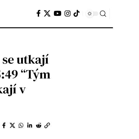
se utkají
5:49 “Tým
ají v