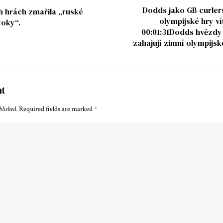
Dodds jako GB curler
ch hrách zmařila „ruské
olympijské hry ví
toky“.
00:01:31Dodds hvězdy 
zahajují zimní olympijsk
nt
blished.
Required fields are marked
*