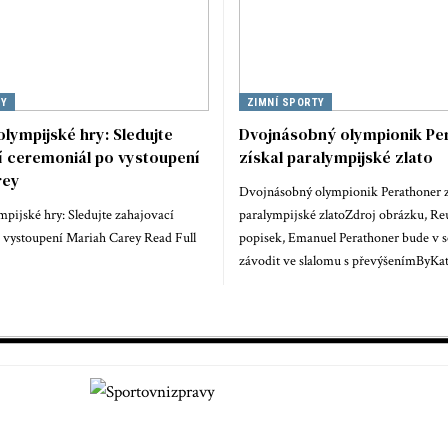
TY
ZIMNÍ SPORTY
 olympijské hry: Sledujte
Dvojnásobný olympionik Pe
í ceremoniál po vystoupení
získal paralympijské zlato
rey
Dvojnásobný olympionik Perathoner z
mpijské hry: Sledujte zahajovací
paralympijské zlatoZdroj obrázku, Re
 vystoupení Mariah Carey Read Full
popisek, Emanuel Perathoner bude v s
závodit ve slalomu s převýšenímByKa