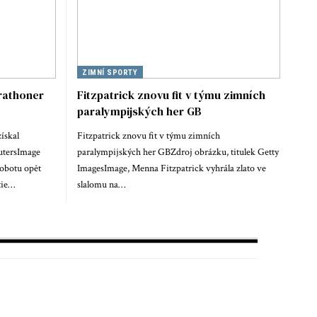
ZIMNÍ SPORTY
rathoner
Fitzpatrick znovu fit v týmu zimních
paralympijských her GB
ískal
Fitzpatrick znovu fit v týmu zimních
utersImage
paralympijských her GBZdroj obrázku, titulek Getty
obotu opět
ImagesImage, Menna Fitzpatrick vyhrála zlato ve
tie…
slalomu na…