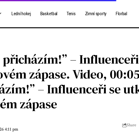
Lední hokej
Basketbal
Tenis
Zimní sporty
Florbal
přicházím!” – Influenceři 
govém zápase. Video, 00:0
ázím!” – Influenceři se utk
vém zápase
Share
26 4:11 pm