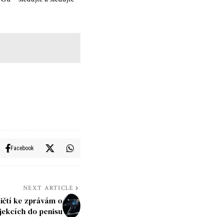
Facebook
NEXT ARTICLE
tičtí ke zprávám o
njekcích do penisu