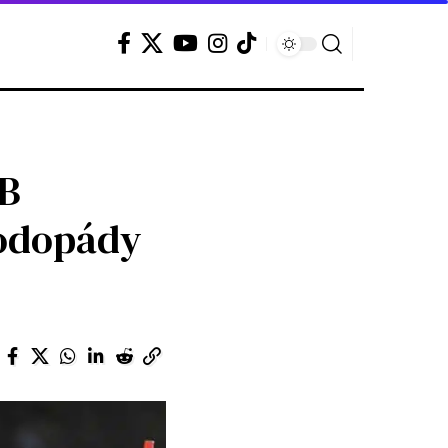
GB
vodopády