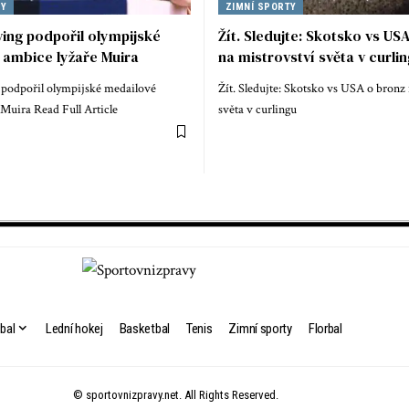
TY
ZIMNÍ SPORTY
ving podpořil olympijské
Žít. Sledujte: Skotsko vs US
 ambice lyžaře Muira
na mistrovství světa v curli
g podpořil olympijské medailové
Žít. Sledujte: Skotsko vs USA o bronz
Muira Read Full Article
světa v curlingu
bal
Lední hokej
Basketbal
Tenis
Zimní sporty
Florbal
© sportovnizpravy.net. All Rights Reserved.