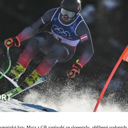
ympijské hry: Muir z GB zapůsobí ve slopestylu, oblíbené vodopády G