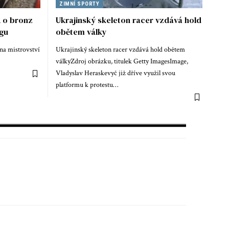
ZIMNÍ SPORTY
A o bronz
Ukrajinský skeleton racer vzdává hold
ngu
obětem války
 na mistrovství
Ukrajinský skeleton racer vzdává hold obětem
válkyZdroj obrázku, titulek Getty ImagesImage,
Vladyslav Heraskevyč již dříve využil svou
platformu k protestu…