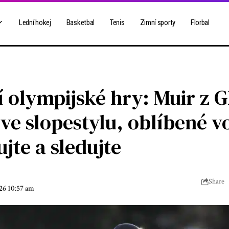
Lední hokej
Basketbal
Tenis
Zimní sporty
Florbal
í olympijské hry: Muir z 
ve slopestylu, oblíbené 
ujte a sledujte
Share
026 10:57 am