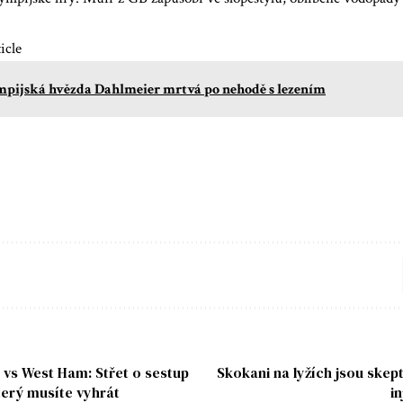
icle
pijská hvězda Dahlmeier mrtvá po nehodě s lezením
 vs West Ham: Střet o sestup
Skokani na lyžích jsou skep
terý musíte vyhrát
i