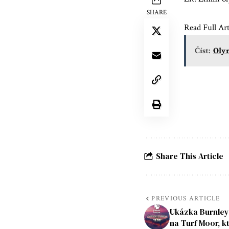
SHARE
Read Full Art
Číst:
Olym
Share This Article
PREVIOUS ARTICLE
Ukázka Burnley
na Turf Moor, k