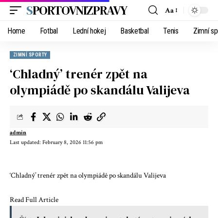
SPORTOVNIZPRAVY
Aa
Home
Fotbal
Lední hokej
Basketbal
Tenis
Zimní sp
ZIMNÍ SPORTY
‘Chladný’ trenér zpět na
olympiádě po skandálu Valijeva
admin
Last updated: February 8, 2026 11:56 pm
‘Chladný’ trenér zpět na olympiádě po skandálu Valijeva
Read Full Article