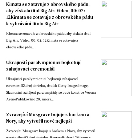
Kimata se zotavuje z obrovského pádu,
aby získala titul Big Air. Video, 00: 02:
12Kimata se zotavuje z obrovského pádu
k vyhrávání titulu Big Air
Kimata se zotavuje z obrovského pádu, aby získala titul
Big Air. Video, 00: 02: 12Kimata se zotavuje z
obrovského pádu…
Ukrajinští paralympionici bojkotují
zahajovací ceremoniál
Ukrajinští paralympionici bojkotují zahajovací
ceremoniálZdroj obrázku, titulek Getty ImagesImage,
Slavnostní zahájení paralympiády se bude konat ve Verona
AreněPublikováno 20. února…
Zvracející Musgrave bojuje s horkem a
Nory, aby vytvořil nové nejlepší
Zvracející Musgrave bojuje s horkem a Nory, aby vytvořil
nové nejlepšíZdroj obrázku, ReutersRichard Winton a