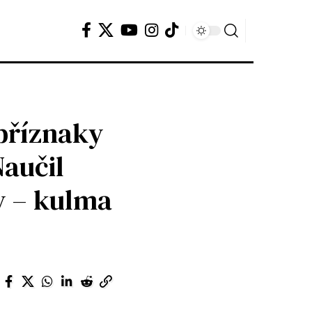
příznaky
Naučil
y – kulma