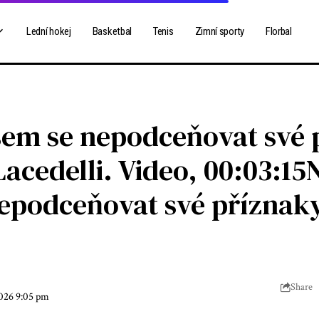
Lední hokej
Basketbal
Tenis
Zimní sporty
Florbal
jsem se nepodceňovat své 
acedelli. Video, 00:03:15
nepodceňovat své příznak
Share
2026 9:05 pm