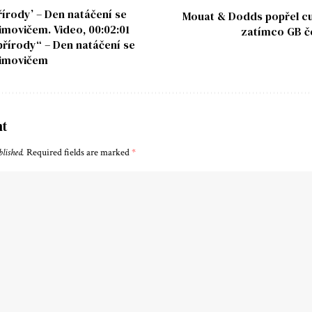
řírody’ – Den natáčení se
Mouat & Dodds popřel cu
imovičem. Video, 00:02:01
zatímco GB č
přírody“ – Den natáčení se
himovičem
nt
blished.
Required fields are marked
*