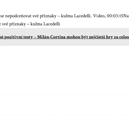
 se nepodceňovat své příznaky – kulma Lacedelli. Video, 00:03:15Na
 své příznaky – kulma Lacedelli
é pozitivní testy – Milán-Cortina mohou být nejčistší hry za celo