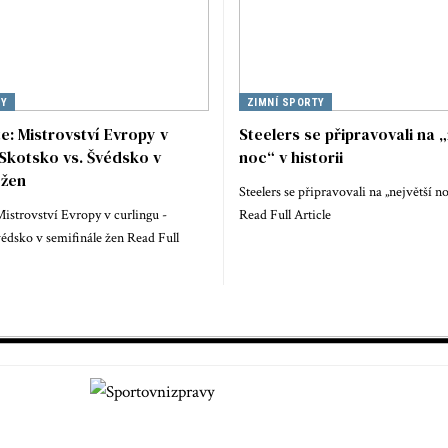
TY
ZIMNÍ SPORTY
te: Mistrovství Evropy v
Steelers se připravovali na „
 Skotsko vs. Švédsko v
noc“ v historii
 žen
Steelers se připravovali na „největší no
 Mistrovství Evropy v curlingu -
Read Full Article
édsko v semifinále žen Read Full