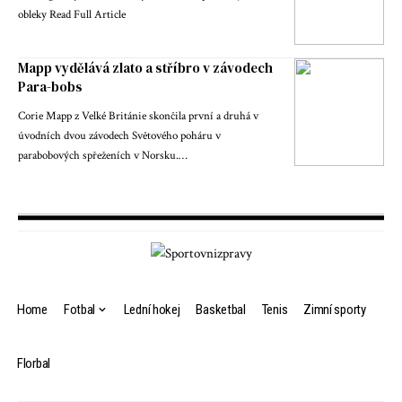
obleky Read Full Article
Mapp vydělává zlato a stříbro v závodech
Para-bobs
Corie Mapp z Velké Británie skončila první a druhá v
úvodních dvou závodech Světového poháru v
parabobových spřeženích v Norsku.…
Home
Fotbal
Lední hokej
Basketbal
Tenis
Zimní sporty
Florbal