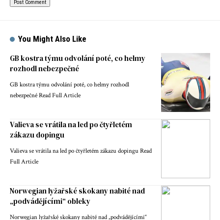
You Might Also Like
GB kostra týmu odvolání poté, co helmy
rozhodl nebezpečné
GB kostra týmu odvolání poté, co helmy rozhodl
nebezpečné Read Full Article
Valieva se vrátila na led po čtyřletém
zákazu dopingu
Valieva se vrátila na led po čtyřletém zákazu dopingu Read
Full Article
Norwegian lyžařské skokany nabité nad
„podvádějícími“ obleky
Norwegian lyžařské skokany nabité nad „podvádějícími“