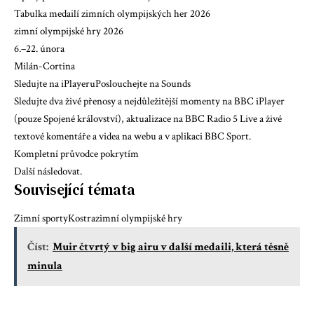
Tabulka medailí zimních olympijských her 2026
zimní olympijské hry 2026
6.–22. února
Milán-Cortina
Sledujte na iPlayeru
Poslouchejte na Sounds
Sledujte dva živé přenosy a nejdůležitější momenty na BBC iPlayer
(pouze Spojené království), aktualizace na BBC Radio 5 Live a živé
textové komentáře a videa na webu a v aplikaci BBC Sport.
Kompletní průvodce pokrytím
Další následovat.
Související témata
Zimní sporty
Kostra
zimní olympijské hry
Číst:
Muir čtvrtý v big airu v další medaili, která těsně
minula