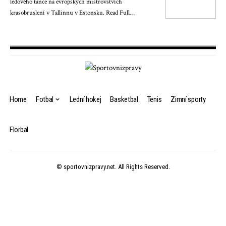
ledového tance na evropských mistrovstvích
krasobruslení v Tallinnu v Estonsku. Read Full…
Home
Fotbal
Lední hokej
Basketbal
Tenis
Zimní sporty
Florbal
© sportovnizpravy.net. All Rights Reserved.