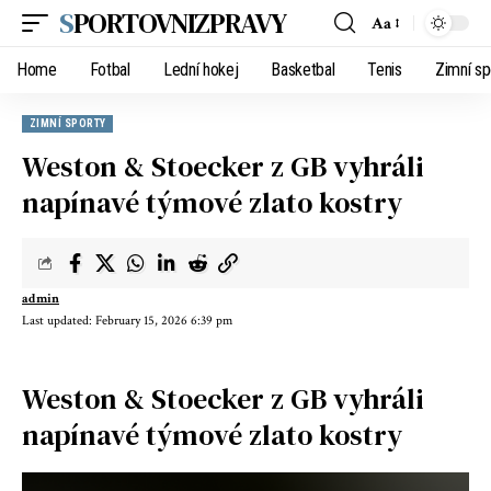
SPORTOVNIZPRAVY
Aa
Home
Fotbal
Lední hokej
Basketbal
Tenis
Zimní sp
ZIMNÍ SPORTY
Weston & Stoecker z GB vyhráli
napínavé týmové zlato kostry
admin
Last updated: February 15, 2026 6:39 pm
Weston & Stoecker z GB vyhráli
napínavé týmové zlato kostry