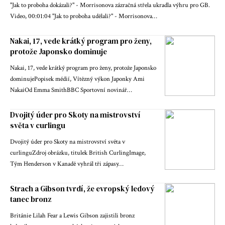
"Jak to proboha dokázali?" - Morrisonova zázračná střela ukradla výhru pro GB.
Video, 00:01:04 "Jak to proboha udělali?" - Morrisonova…
Nakai, 17, vede krátký program pro ženy,
protože Japonsko dominuje
Nakai, 17, vede krátký program pro ženy, protože Japonsko
dominujePopisek médií, Vítězný výkon Japonky Ami
NakaiOd Emma SmithBBC Sportovní novinář…
Dvojitý úder pro Skoty na mistrovství
světa v curlingu
Dvojitý úder pro Skoty na mistrovství světa v
curlinguZdroj obrázku, titulek British CurlingImage,
Tým Henderson v Kanadě vyhrál tři zápasy…
Strach a Gibson tvrdí, že evropský ledový
tanec bronz
Británie Lilah Fear a Lewis Gibson zajistili bronz