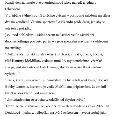
Každý den zahrnuje dvě dvouhodinové lekce na ledě a jednu v
tělocvičně.
V průběhu týdne jsou tři z těchto cvičení v posilovně založené na síle a
dvě na kondiční. Většina sportovců o víkendu přidá další, jen aby se
udrželi v pořádku.
Jsou pod dohledem – žádné sezení na lavičce vedle závaží při
doomscrollingu pro tuto partii – a jsou speciálně navrženy s ohledem
na curling.
“Děláme olympijské zdvihy – čisté a trhavé, chvaty, dřepy, hodně,”
říká Hammy McMillan, vedoucí muž. “A my používáme lyžařské
stroje, veslaře a útočná kola k tomu, abychom naše těla skutečně
vylepšili.”
“Čísla, která jsme uvedli, si nemyslím, že by je lidé očekávali,” dodává
Bobby Lammie, kterému je vedle McMillana připisováno, že změnil
fyzičku očekávanou od zametačů.
“Umožňuje nám to trochu se oddělit od zbytku světa.”
Totéž lze říci o ženské hře, kde držitelka zlaté medaile z roku 2022 Jen
Doddsová – jedna z nejlepších na světě se štětcem – zvedá stejně jako