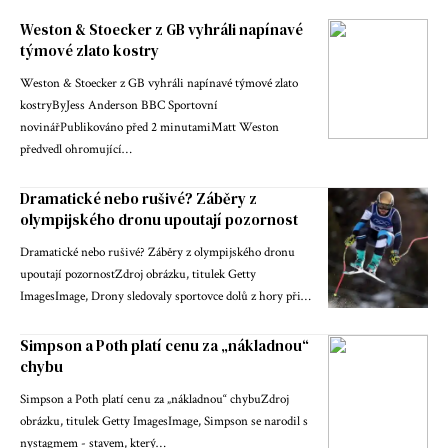
Weston & Stoecker z GB vyhráli napínavé
týmové zlato kostry
Weston & Stoecker z GB vyhráli napínavé týmové zlato
kostryByJess Anderson BBC Sportovní
novinářPublikováno před 2 minutamiMatt Weston
předvedl ohromující…
Dramatické nebo rušivé? Záběry z
olympijského dronu upoutají pozornost
Dramatické nebo rušivé? Záběry z olympijského dronu
upoutají pozornostZdroj obrázku, titulek Getty
ImagesImage, Drony sledovaly sportovce dolů z hory při…
Simpson a Poth platí cenu za „nákladnou“
chybu
Simpson a Poth platí cenu za „nákladnou“ chybuZdroj
obrázku, titulek Getty ImagesImage, Simpson se narodil s
nystagmem - stavem, který…