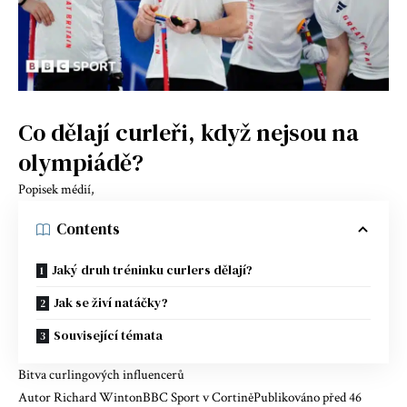
Co dělají curleři, když nejsou na
olympiádě?
Popisek médií,
Contents
Jaký druh tréninku curlers dělají?
Jak se živí natáčky?
Související témata
Bitva curlingových influencerů
Autor Richard WintonBBC Sport v CortiněPublikováno před 46