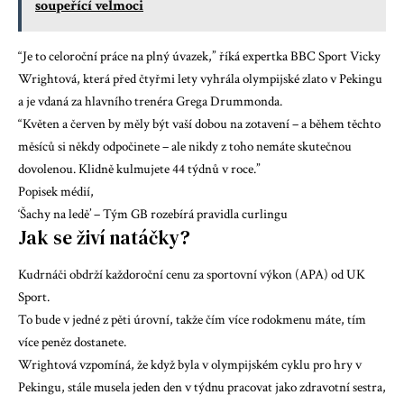
soupeřící velmoci
“Je to celoroční práce na plný úvazek,” říká expertka BBC Sport Vicky
Wrightová, která před čtyřmi lety vyhrála olympijské zlato v Pekingu
a je vdaná za hlavního trenéra Grega Drummonda.
“Květen a červen by měly být vaší dobou na zotavení – a během těchto
měsíců si někdy odpočinete – ale nikdy z toho nemáte skutečnou
dovolenou. Klidně kulmujete 44 týdnů v roce.”
Popisek médií,
‘Šachy na ledě’ – Tým GB rozebírá pravidla curlingu
Jak se živí natáčky?
Kudrnáči obdrží každoroční cenu za sportovní výkon (APA) od UK
Sport.
To bude v jedné z pěti úrovní, takže čím více rodokmenu máte, tím
více peněz dostanete.
Wrightová vzpomíná, že když byla v olympijském cyklu pro hry v
Pekingu, stále musela jeden den v týdnu pracovat jako zdravotní sestra,