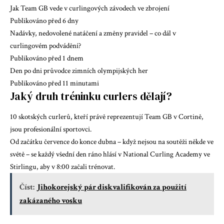
Jak Team GB vede v curlingových závodech ve zbrojení
Publikováno před 6 dny
Nadávky, nedovolené natáčení a změny pravidel – co dál v
curlingovém podvádění?
Publikováno před 1 dnem
Den po dni průvodce zimních olympijských her
Publikováno před 11 minutami
Jaký druh tréninku curlers dělají?
10 skotských curlerů, kteří právě reprezentují Team GB v Cortině,
jsou profesionální sportovci.
Od začátku července do konce dubna – když nejsou na soutěži někde ve
světě – se každý všední den ráno hlásí v National Curling Academy ve
Stirlingu, aby v 8:00 začali trénovat.
Číst:
Jihokorejský pár diskvalifikován za použití
zakázaného vosku