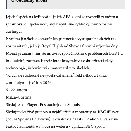
dvoučlenný bronz
Jejich úspěch na ledě posílil jejich APA a loni se rozhodli zaměstnat
správcovskou společnost, aby zlepšili své vyhlídky mimo formu
curlingu.
Nyní mají několik komerčních partnerů a vystupují na akcích tak
rozmanitých, jako je Royal Highland Show a firemní výjezdní dny.
Mouat je známý tím, že mluví se společnostmi o problémech LGBT a
inkluzivitě, zatímco Hardie bude brzy mluvit o důležitosti vědy,
technologie, inženýrství a matematiky ve školách.
“Kluci ale rozhodně nevydělávají jmění,” řekl někdo z týmu.
zimní olympijské hry 2026
6.–22. února
Milán-Cortina
Sledujte na iPlayeru
Poslouchejte na Sounds
Sledujte dva živé přenosy a nejdůležitější momenty na BBC iPlayer
(pouze Spojené království), aktualizace na BBC Radio 5 Live a živé
textové komentáře a videa na webu a v aplikaci BBC Sport.