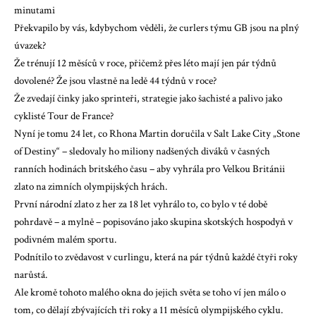
minutami
Překvapilo by vás, kdybychom věděli, že curlers týmu GB jsou na plný
úvazek?
Že trénují 12 měsíců v roce, přičemž přes léto mají jen pár týdnů
dovolené? Že jsou vlastně na ledě 44 týdnů v roce?
Že zvedají činky jako sprinteři, strategie jako šachisté a palivo jako
cyklisté Tour de France?
Nyní je tomu 24 let, co Rhona Martin doručila v Salt Lake City „Stone
of Destiny“ – sledovaly ho miliony nadšených diváků v časných
ranních hodinách britského času – aby vyhrála pro Velkou Británii
zlato na zimních olympijských hrách.
První národní zlato z her za 18 let vyhrálo to, co bylo v té době
pohrdavě – a mylně – popisováno jako skupina skotských hospodyň v
podivném malém sportu.
Podnítilo to zvědavost v curlingu, která na pár týdnů každé čtyři roky
narůstá.
Ale kromě tohoto malého okna do jejich světa se toho ví jen málo o
tom, co dělají zbývajících tři roky a 11 měsíců olympijského cyklu.