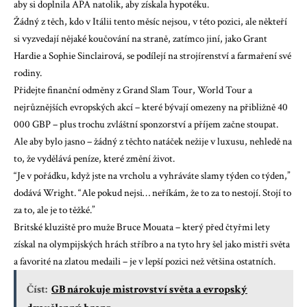
aby si doplnila APA natolik, aby získala hypotéku.
Žádný z těch, kdo v Itálii tento měsíc nejsou, v této pozici, ale někteří
si vyzvedají nějaké koučování na straně, zatímco jiní, jako Grant
Hardie a Sophie Sinclairová, se podílejí na strojírenství a farmaření své
rodiny.
Přidejte finanční odměny z Grand Slam Tour, World Tour a
nejrůznějších evropských akcí – které bývají omezeny na přibližně 40
000 GBP – plus trochu zvláštní sponzorství a příjem začne stoupat.
Ale aby bylo jasno – žádný z těchto natáček nežije v luxusu, nehledě na
to, že vydělává peníze, které změní život.
“Je v pořádku, když jste na vrcholu a vyhráváte slamy týden co týden,”
dodává Wright. “Ale pokud nejsi… neříkám, že to za to nestojí. Stojí to
za to, ale je to těžké.”
Britské kluziště pro muže Bruce Mouata – který před čtyřmi lety
získal na olympijských hrách stříbro a na tyto hry šel jako mistři světa
a favorité na zlatou medaili – je v lepší pozici než většina ostatních.
Číst:
GB nárokuje mistrovství světa a evropský