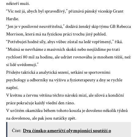
někteří muži.
“Víc než já, abych byl spravedlivý,” přiznává pánský viceskip Grant
Hardie.
“Jen je v posilovně neuvěřitelná,” dodává ženský skip týmu GB Rebecca
Morrison, která má na fyzickou práci trochu jiný pohled.
“Potřebuješ hodně síly, abys vůbec zůstal na ledě vzpřímený,” říká.
“Možná se nevrháme z masivních skoků nebo nesjíždíme po trati
rychlostí 80 mil za hodinu, ale udržet rovnováhu je mnohem těžší, než
si lidé uvědomují.”
Přidejte taktická a analytická sezení, setkání se sportovními
psychology a odborníky na výživu a fyzioterapeuty a dny se rychle
naplní.
V květnu a červnu většina těchto nároků mizí, ale silová a kondiční
práce pokračuje každý všední den ráno.
V určitém okamžiku během tohoto kouzla je dovoleno několik týdnů
na dovolenou, ale pak jsou natáčky zpět.
Číst:
Dva čínsko-američtí olympionici soutěží o