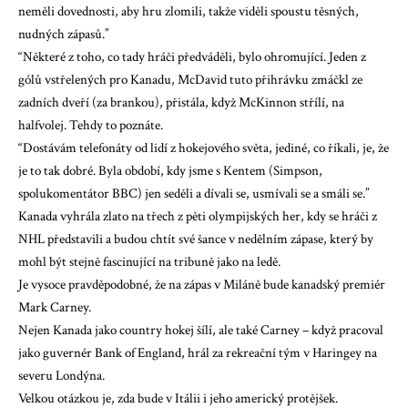
neměli dovednosti, aby hru zlomili, takže viděli spoustu těsných,
nudných zápasů.”
“Některé z toho, co tady hráči předváděli, bylo ohromující. Jeden z
gólů vstřelených pro Kanadu, McDavid tuto přihrávku zmáčkl ze
zadních dveří (za brankou), přistála, když McKinnon střílí, na
halfvolej. Tehdy to poznáte.
“Dostávám telefonáty od lidí z hokejového světa, jediné, co říkali, je, že
je to tak dobré. Byla období, kdy jsme s Kentem (Simpson,
spolukomentátor BBC) jen seděli a dívali se, usmívali se a smáli se.”
Kanada vyhrála zlato na třech z pěti olympijských her, kdy se hráči z
NHL představili a budou chtít své šance v nedělním zápase, který by
mohl být stejně fascinující na tribuně jako na ledě.
Je vysoce pravděpodobné, že na zápas v Miláně bude kanadský premiér
Mark Carney.
Nejen Kanada jako country hokej šílí, ale také Carney – když pracoval
jako guvernér Bank of England, hrál za rekreační tým v Haringey na
severu Londýna.
Velkou otázkou je, zda bude v Itálii i jeho americký protějšek.