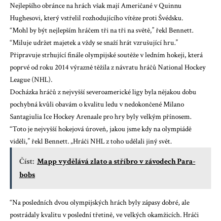
Nejlepšího obránce na hrách však mají Američané v Quinnu
Hughesovi, který vstřelil rozhodujícího vítěze proti Švédsku.
“Mohl by být nejlepším hráčem tři na tři na světě,” řekl Bennett.
“Miluje udržet majetek a vždy se snaží hrát vzrušující hru.”
Připravuje strhující finále olympijské soutěže v ledním hokeji, která
poprvé od roku 2014 výrazně těžila z návratu hráčů National Hockey
League (NHL).
Docházka hráčů z nejvyšší severoamerické ligy byla nějakou dobu
pochybná kvůli obavám o kvalitu ledu
v nedokončené Milano
Santagiulia Ice Hockey Arena
ale pro hry byly velkým přínosem.
“Toto je nejvyšší hokejová úroveň, jakou jsme kdy na olympiádě
viděli,” řekl Bennett. „Hráči NHL z toho udělali jiný svět.
Číst:
Mapp vydělává zlato a stříbro v závodech Para-
bobs
“Na posledních dvou olympijských hrách byly zápasy dobré, ale
postrádaly kvalitu v poslední třetině, ve velkých okamžicích. Hráči