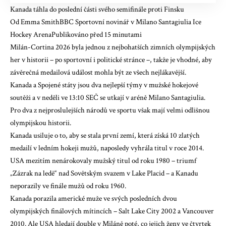
Kanada táhla do poslední části svého semifinále proti Finsku
Od Emma SmithBBC Sportovní novinář v Milano Santagiulia Ice
Hockey ArenaPublikováno před 15 minutami
Milán-Cortina 2026 byla jednou z nejbohatších zimních olympijských
her v historii – po sportovní i politické stránce –, takže je vhodné, aby
závěrečná medailová událost mohla být ze všech nejlákavější.
Kanada a Spojené státy jsou dva nejlepší týmy v mužské hokejové
soutěži a v neděli ve 13:10 SEČ se utkají v aréně Milano Santagiulia.
Pro dva z nejproslulejších národů ve sportu však mají velmi odlišnou
olympijskou historii.
Kanada usiluje o to, aby se stala první zemí, která získá 10 zlatých
medailí v ledním hokeji mužů, naposledy vyhrála titul v roce 2014.
USA mezitím nenárokovaly mužský titul od roku 1980 – triumf
„Zázrak na ledě“ nad Sovětským svazem v Lake Placid – a Kanadu
neporazily ve finále mužů od roku 1960.
Kanada porazila americké muže ve svých posledních dvou
olympijských finálových mítincích – Salt Lake City 2002 a Vancouver
2010. Ale USA hledají double v Miláně poté, co jejich ženy ve čtvrtek