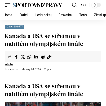
SPORTOVNIZPRAVY
Aa
Home
Fotbal
Lední hokej
Basketbal
Tenis
Zimní sp
ZIMNÍ SPORTY
Kanada a USA se střetnou v
nabitém olympijském finále
admin
Last updated: February 20, 2026 11:15 pm
Kanada a USA se střetnou v
nabitém olympijském finále