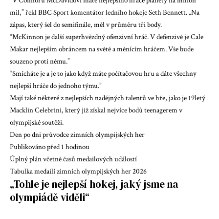
“V Connoru McDavidovi máte nejlepšího hráče planety na milion
mil,” řekl BBC Sport komentátor ledního hokeje Seth Bennett. „Na
zápas, který šel do semifinále, měl v průměru tři body.
“McKinnon je další superhvězdný ofenzivní hráč. V defenzivě je Cale
Makar nejlepším obráncem na světě a měnícím hráčem. Vše bude
souzeno proti němu.”
“Smícháte je a je to jako když máte počítačovou hru a dáte všechny
nejlepší hráče do jednoho týmu.”
Mají také některé z nejlepších nadějných talentů ve hře, jako je 19letý
Macklin Celebrini, který již získal nejvíce bodů teenagerem v
olympijské soutěži.
Den po dni průvodce zimních olympijských her
Publikováno před 1 hodinou
Úplný plán včetně časů medailových událostí
Tabulka medailí zimních olympijských her 2026
„Tohle je nejlepší hokej, jaký jsme na
olympiádě viděli“