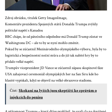
Zdroj obrázku, titulek Getty ImagesImage,
Komentáře prezidenta Spojených států Donalda Trumpa zvýšily
politické napětí s Kanadou
BBC chápe, že od pátečního odpoledne má Donald Trump zůstat ve
Washingtonu DC – ale to by se nyní mohlo změnit.
Pokud by se zúčastnil Mezinárodního olympijského výboru, byla by to
logistická a bezpečnostní noční můra a do již tak nabité hry by to
přidalo velké napětí.
Trumpův viceprezident JD Vance se zúčastnil zápasu skupinové fáze
USA
zahajovací ceremoniál olympijských her na San Siru
kde ho
hlasitě vypískali, když se objevil na velké obrazovce stadionu.
Číst:
Skokani na lyžích jsou skeptičtí ke zprávám o
injekcích do penisu
A přítomnost Trumpa – který dříve prohlásil, že uvalí cla na dovážené