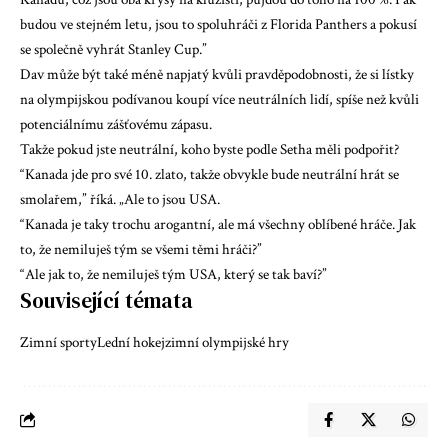
budou ve stejném letu, jsou to spoluhráči z Florida Panthers a pokusí
se společně vyhrát Stanley Cup.”
Dav může být také méně napjatý kvůli pravděpodobnosti, že si lístky
na olympijskou podívanou koupí více neutrálních lidí, spíše než kvůli
potenciálnímu zášťovému zápasu.
Takže pokud jste neutrální, koho byste podle Setha měli podpořit?
“Kanada jde pro své 10. zlato, takže obvykle bude neutrální hrát se
smolařem,” říká. „Ale to jsou USA.
“Kanada je taky trochu arogantní, ale má všechny oblíbené hráče. Jak
to, že nemiluješ tým se všemi těmi hráči?”
“Ale jak to, že nemiluješ tým USA, který se tak baví?”
Související témata
Zimní sporty
Lední hokej
zimní olympijské hry