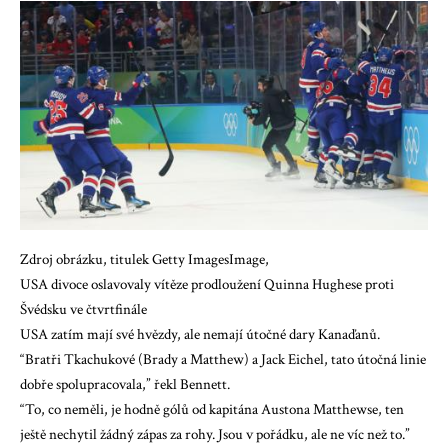
Zdroj obrázku, titulek Getty ImagesImage,
USA divoce oslavovaly vítěze prodloužení Quinna Hughese proti
Švédsku ve čtvrtfinále
USA zatím mají své hvězdy, ale nemají útočné dary Kanaďanů.
“Bratři Tkachukové (Brady a Matthew) a Jack Eichel, tato útočná linie
dobře spolupracovala,” řekl Bennett.
“To, co neměli, je hodně gólů od kapitána Austona Matthewse, ten
ještě nechytil žádný zápas za rohy. Jsou v pořádku, ale ne víc než to.”