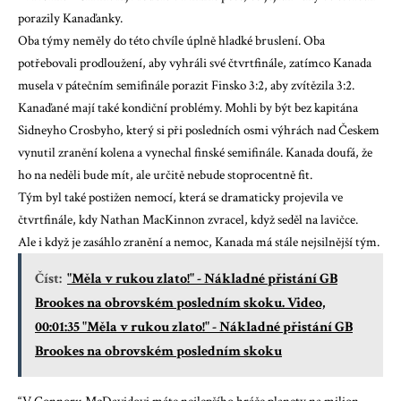
porazily Kanaďanky.
Oba týmy neměly do této chvíle úplně hladké bruslení. Oba
potřebovali prodloužení, aby vyhráli své čtvrtfinále, zatímco Kanada
musela v pátečním semifinále porazit Finsko 3:2, aby zvítězila 3:2.
Kanaďané mají také kondiční problémy. Mohli by být bez kapitána
Sidneyho Crosbyho, který si při posledních osmi výhrách nad Českem
vynutil zranění kolena a vynechal finské semifinále. Kanada doufá, že
ho na neděli bude mít, ale určitě nebude stoprocentně fit.
Tým byl také postižen nemocí, která se dramaticky projevila ve
čtvrtfinále, kdy Nathan MacKinnon zvracel, když seděl na lavičce.
Ale i když je zasáhlo zranění a nemoc, Kanada má stále nejsilnější tým.
Číst:
"Měla v rukou zlato!" - Nákladné přistání GB
Brookes na obrovském posledním skoku. Video,
00:01:35 "Měla v rukou zlato!" - Nákladné přistání GB
Brookes na obrovském posledním skoku