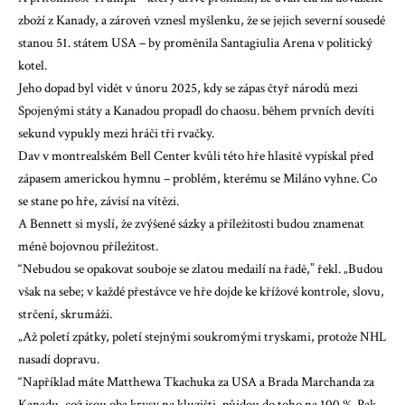
zboží z Kanady, a zároveň vznesl myšlenku, že se jejich severní sousedé
stanou 51. státem USA – by proměnila Santagiulia Arena v politický
kotel.
Jeho dopad byl vidět v únoru 2025, kdy se zápas čtyř národů mezi
Spojenými státy a Kanadou propadl do chaosu.
během prvních devíti
sekund vypukly mezi hráči tři rvačky.
Dav v montrealském Bell Center kvůli této hře hlasitě vypískal před
zápasem americkou hymnu – problém, kterému se Miláno vyhne. Co
se stane po hře, závisí na vítězi.
A Bennett si myslí, že zvýšené sázky a příležitosti budou znamenat
méně bojovnou příležitost.
“Nebudou se opakovat souboje se zlatou medailí na řadě,” řekl. „Budou
však na sebe; v každé přestávce ve hře dojde ke křížové kontrole, slovu,
strčení, skrumáži.
„Až poletí zpátky, poletí stejnými soukromými tryskami, protože NHL
nasadí dopravu.
“Například máte Matthewa Tkachuka za USA a Brada Marchanda za
Kanadu, což jsou oba krysy na kluzišti, půjdou do toho na 100 %. Pak