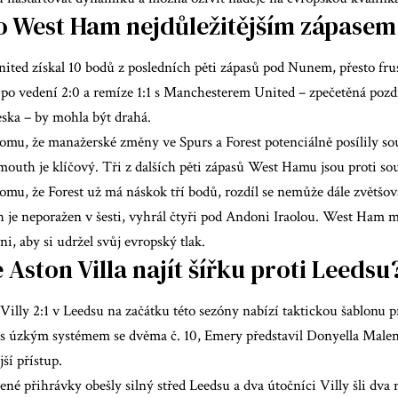
to West Ham nejdůležitějším zápasem
ted získal 10 bodů z posledních pěti zápasů pod Nunem, přesto frus
a po vedení 2:0 a remíze 1:1 s Manchesterem United – zpečetěná po
ska – by mohla být drahá.
mu, že manažerské změny ve Spurs a Forest potenciálně posílily soup
uth je klíčový. Tři z dalších pěti zápasů West Hamu jsou proti s
mu, že Forest už má náskok tří bodů, rozdíl se nemůže dále zvětšov
je neporažen v šesti, vyhrál čtyři pod Andoni Iraolou. West Ham 
ni, aby si udržel svůj evropský tlak.
Aston Villa najít šířku proti Leedsu
illy 2:1 v Leedsu na začátku této sezóny nabízí taktickou šablonu 
l s úzkým systémem se dvěma č. 10, Emery představil Donyella Malen
jší přístup.
né přihrávky obešly silný střed Leedsu a dva útočníci Villy šli dva 