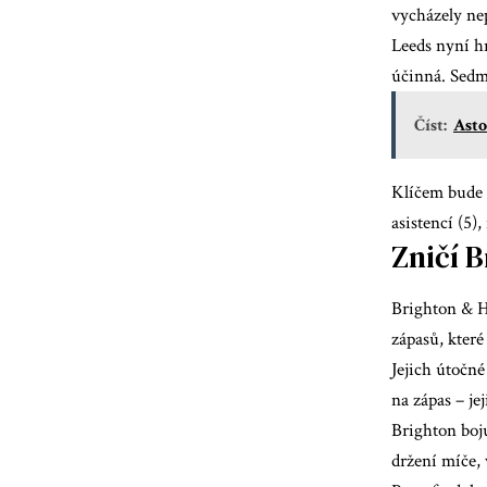
vycházely nep
Leeds nyní hr
účinná. Sedm 
Číst:
Asto
Klíčem bude 
asistencí (5)
Zničí 
Brighton & Ho
zápasů, které
Jejich útočné
na zápas – je
Brighton boj
držení míče, 