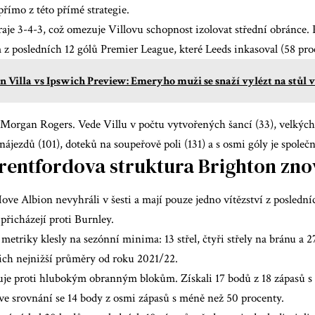
římo z této přímé strategie.
aje 3-4-3, což omezuje Villovu schopnost izolovat střední obránce. 
z posledních 12 gólů Premier League, které Leeds inkasoval (58 proc
n Villa vs Ipswich Preview: Emeryho muži se snaží vylézt na stůl v
Morgan Rogers. Vede Villu v počtu vytvořených šancí (33), velkých 
, nájezdů (101), doteků na soupeřově poli (131) a s osmi góly je spole
Brentfordova struktura Brighton zn
ve Albion nevyhráli v šesti a mají pouze jedno vítězství z posledn
 přicházejí proti Burnley.
 metriky klesly na sezónní minima: 13 střel, čtyři střely na bránu a 
jich nejnižší průměry od roku 2021/22.
uje proti hlubokým obranným blokům. Získali 17 bodů z 18 zápasů s 
ve srovnání se 14 body z osmi zápasů s méně než 50 procenty.