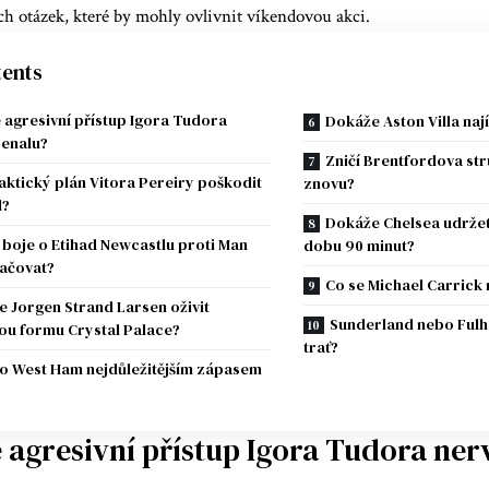
ch otázek, které by mohly ovlivnit víkendovou akci.
ents
e agresivní přístup Igora Tudora
Dokáže Aston Villa nají
senalu?
Zničí Brentfordova st
aktický plán Vitora Pereiry poškodit
znovu?
l?
Dokáže Chelsea udržet
boje o Etihad Newcastlu proti Man
dobu 90 minut?
račovat?
Co se Michael Carrick 
 Jorgen Strand Larsen oživit
Sunderland nebo Fulha
u formu Crystal Palace?
trať?
to West Ham nejdůležitějším zápasem
e agresivní přístup Igora Tudora ne