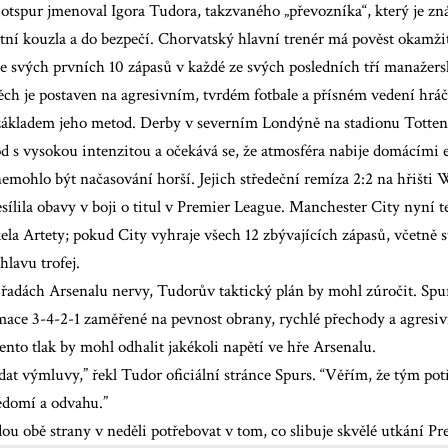
tspur jmenoval Igora Tudora, takzvaného „převozníka“, který je zn
tní kouzla a do bezpečí. Chorvatský hlavní trenér má pověst okamži
ze svých prvních 10 zápasů v každé ze svých posledních tří manažers
h je postaven na agresivním, tvrdém fotbale a přísném vedení hráčů.
základem jeho metod. Derby v severním Londýně na stadionu Totte
d s vysokou intenzitou a očekává se, že atmosféra nabije domácími e
nemohlo být načasování horší. Jejich středeční remíza 2:2 na hřišt
ílila obavy v boji o titul v Premier League. Manchester City nyní t
la Artety; pokud City vyhraje všech 12 zbývajících zápasů, včetně s
lavu trofej.
 řadách Arsenalu nervy, Tudorův taktický plán by mohl zúročit. Sp
rmace 3-4-2-1 zaměřené na pevnost obrany, rychlé přechody a agresi
ento tlak by mohl odhalit jakékoli napětí ve hře Arsenalu.
dat výmluvy,” řekl Tudor oficiální stránce Spurs. “Věřím, že tým pot
ědomí a odvahu.”
ou obě strany v neděli potřebovat v tom, co slibuje skvělé utkání P