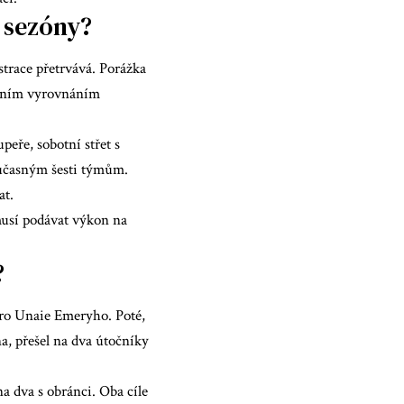
 sezóny?
trace přetrvává. Porážka
zdním vyrovnáním
eře, sobotní střet s
oučasným šesti týmům.
at.
musí podávat výkon na
?
pro Unaie Emeryho. Poté,
a, přešel na dva útočníky
na dva s obránci. Oba cíle