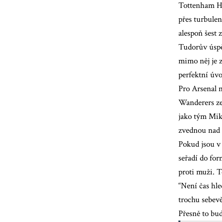
Tottenham Ho
přes turbulen
alespoň šest 
Tudorův úspěc
mimo něj je 
perfektní úvo
Pro Arsenal 
Wanderers zes
jako tým Mike
zvednou nad h
Pokud jsou v
seřadí do fo
proti muži. T
“Není čas hle
trochu sebev
Přesně to bud