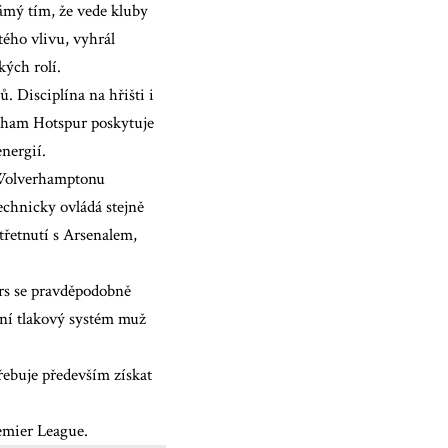
ámý tím, že vede kluby
tého vlivu, vyhrál
kých rolí.
 Disciplína na hřišti i
nham Hotspur poskytuje
nergií.
i Wolverhamptonu
echnicky ovládá stejně
třetnutí s Arsenalem,
urs se pravděpodobně
vní tlakový systém muž
řebuje především získat
remier League.