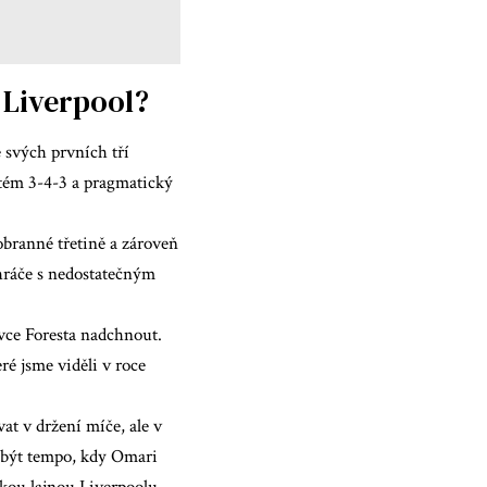
 Liverpool?
 svých prvních tří
tém 3-4-3 a pragmatický
obranné třetině a zároveň
 hráče s nedostatečným
vce Foresta nadchnout.
é jsme viděli v roce
t v držení míče, ale v
 být tempo, kdy Omari