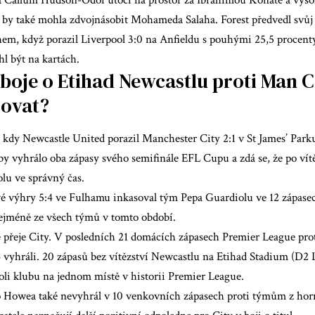
 Callum Hudson-Odoi útočí na prostor za Ibrahimou Konate a vyso
 by také mohla zdvojnásobit Mohameda Salaha. Forest předvedl svůj 
m, když porazil Liverpool 3:0 na Anfieldu s pouhými 25,5 procent
l být na kartách.
boje o Etihad Newcastlu proti Man C
ovat?
, kdy Newcastle United porazil Manchester City 2:1 v St James’ Par
oby vyhrálo oba zápasy svého semifinále EFL Cupu a zdá se, že po ví
lu ve správný čas.
é výhry 5:4 ve Fulhamu inkasoval tým Pepa Guardiolu ve 12 zápase
ejméně ze všech týmů v tomto období.
ě přeje City. V posledních 21 domácích zápasech Premier League pro
 vyhráli. 20 zápasů bez vítězství Newcastlu na Etihad Stadium (D2 L
oli klubu na jednom místě v historii Premier League.
Howea také nevyhrál v 10 venkovních zápasech proti týmům z horn