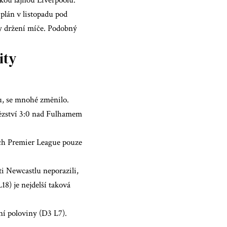
kou lajnou Liverpoolu.
plán v listopadu pod
y držení míče. Podobný
ity
ku, se mnohé změnilo.
tězství 3:0 nad Fulhamem
ch Premier League pouze
ti Newcastlu neporazili,
18) je nejdelší taková
í poloviny (D3 L7).