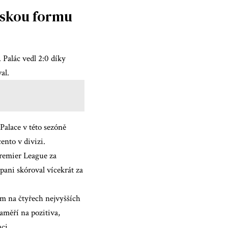
vskou formu
 Palác vedl 2:0 díky
al.
Palace v této sezóně
ento v divizi.
Premier League za
pani skóroval vícekrát za
m na čtyřech nejvyšších
aměří na pozitiva,
ci.