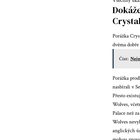
Všechny ukaza
Dokáže
Crysta
Porážka Cryst
dvěma dobře 
Číst:
Nejn
Porážka prodl
nasbírali v S
Přesto existu
Wolves, včetn
Palace než z
Wolves nevyh
anglických úr
mohou znovu 