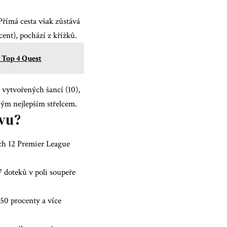
Přímá cesta však zůstává
ent), pochází z křížků.
 Top 4 Quest
vytvořených šancí (10),
čným nejlepším střelcem.
ovu?
ích 12
Premier League
27 doteků v poli soupeře
50 procenty a více