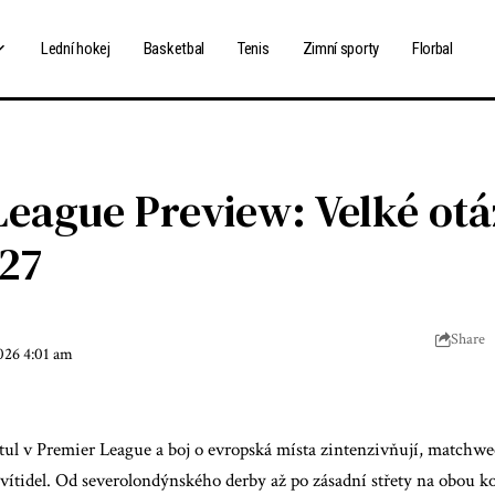
Lední hokej
Basketbal
Tenis
Zimní sporty
Florbal
League Preview: Velké ot
27
Share
2026 4:01 am
titul v Premier League a boj o evropská místa zintenzivňují,
matchwee
vítidel
. Od severolondýnského derby až po zásadní střety na obou ko