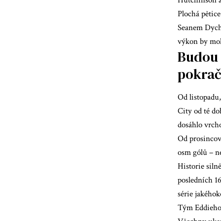
Hutchinson a
Plochá pětice
Seanem Dyche
výkon by moh
Budou 
pokrač
Od listopadu
City od té d
dosáhlo vrcho
Od prosincov
osm gólů – n
Historie siln
posledních 16
série jakéhok
Tým Eddieho 