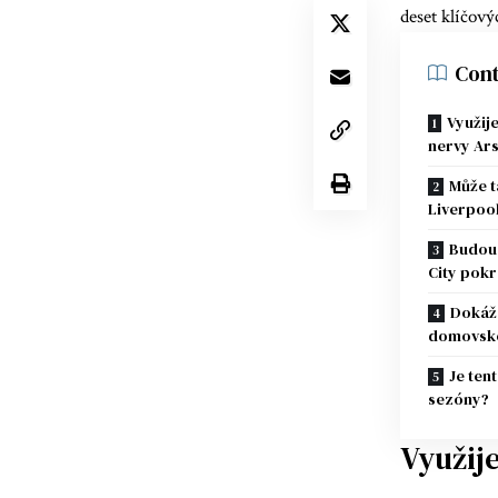
deset klíčový
Cont
Využij
nervy Ar
Může t
Liverpoo
Budou 
City pok
Dokáže
domovsko
Je ten
sezóny?
Využij