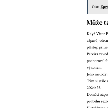
Číst:
Zprá
Může t
Když Vitor Pe
zápasů, včet
přístup přine
Pereira zaved
podporoval út
výkonem.
Jeho metody 
Tým si stále 
2024/25.
Domácí zápas
průběhu sezó