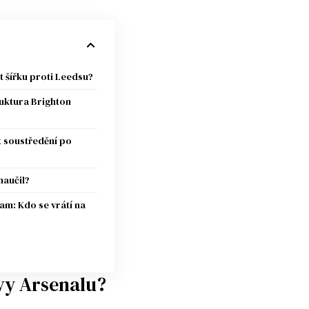
t šířku proti Leedsu?
ruktura Brighton
 soustředění po
naučil?
m: Kdo se vrátí na
rvy Arsenalu?