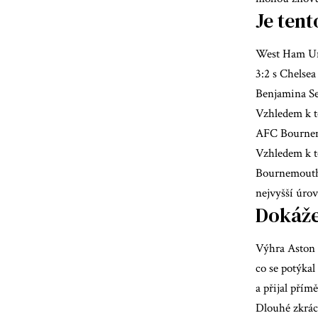
Je ten
West Ham Uni
3:2 s Chelse
Benjamina Se
Vzhledem k to
AFC Bournemo
Vzhledem k to
Bournemouth 
nejvyšší úrov
Dokáže 
Výhra Aston V
co se potýka
a přijal přímě
Dlouhé zkráce