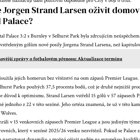
tele naznačují další pozitivní odpoledne pro City v boji o titul.
 Jorgen Strand Larsen oživit domo
l Palace?
al Palace 3:2 s Burnley v Selhurst Park byla zdrcujícím neúspěchem.
vstřeleným gólům nové posily Jorgena Strand Larsena, než kapitulov
ovější zprávy o fotbalovém přenosu: Aktualizace termínu
oužila jejich homerun bez vítězství na osm zápasů Premier League. 
elhurst Parku pouhých 37,5 procenta bodů, což je druhé nejnižší proc
je důvod k optimismu. Strand Larsen vstřelil 15 gólů v 57 zápasech 
ě jednoho z 22 v této sezóně. Jeho ortéza znamená, že už v této kam
a Wolves.
ráli v 15 venkovních zápasech Premier League a jsou jediným týme
ovních, který v sezóně 2025/26 venku nezvítězil. Pokud se Palace z
nastartovat dynamiku a možná oživit naděje na evropskou kvalifika