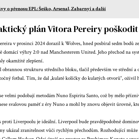
vy o přenosu EPL: Šeško, Arsenal, Zabarnyi a další
aktický plán Vitora Pereiry poškodit
reira v prosinci 2024 dorazil k Wolves, hned posbíral sedm bodů ze
ně domácí výhry 2:0 nad Manchesterem United. Jeho přechod na sys
sly okamžité zlepšení.
l obrannou strukturu středního bloku, tlačil především ve střední a 
očný fotbal. Tím, že dal „kulaté kolíčky do kulatých otvorů“, oživil
se velmi podobají metodám Nuno Espirita Santo, což by mělo přízni
nese svalovou paměť z éry Nuno a mohl by znovu objevit úrovně, kter
 proti Liverpoolu je ideální. Liverpool bude pravděpodobně dominova
ny ukázal zranitelnost vůči rychlým přechodům. Rozhodující může