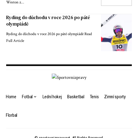
Weston z…
Ryding do důchodu v roce 2026 po páté
olympiádě
Ryding do důchodu v roce 2026 po páté olympiádě Read
Full Article
Home
Fotbal
Lední hokej
Basketbal
Tenis
Zimní sporty
Florbal
© sportovnizpravy.net. All Rights Reserved.