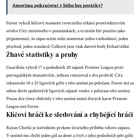
Amorima pokračovat v běhu bez porážky?
Forest vyhrál klíčový moment reverzního utkání prostřednictvím
střelce City zmíněného v poznámkách, a to může být použito jako
připomenutí, že zápas může stále znamenat jedno rozhodnutí, jeden
přechod, jeden standard. Celkově jsou však datové body Etihad těžké.
Žhavé statistiky a pruhy
Guardiola vyhrál 17 z posledních 20 zápasů Premier League proti
portugalským manažerům, jednou remizoval a dva prohrál. City
inkasovalo 18 z 25 ligových gólů v této sezóně po poločase. Forest má za
sebou devět společných ligových zápasů venku v poločase této sezóny.
Pouze dva týmy obdržely v této sezóně méně žlutých karet Premier
League než Forest.
Klíčoví hráči ke sledování a chybějící hráči
Rayan Cherki
je ústředním prvkem útočného příběhu tohoto zápasu.
V sezóně mu chybí jeden gól za deset a čtyři z jeho posledních pěti gólů