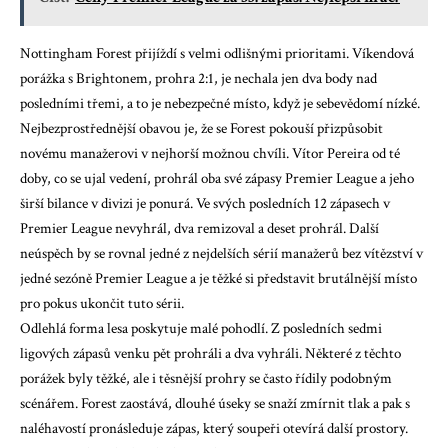
Nottingham Forest přijíždí s velmi odlišnými prioritami. Víkendová
porážka s Brightonem, prohra 2:1, je nechala jen dva body nad
posledními třemi, a to je nebezpečné místo, když je sebevědomí nízké.
Nejbezprostřednější obavou je, že se Forest pokouší přizpůsobit
novému manažerovi v nejhorší možnou chvíli. Vítor Pereira od té
doby, co se ujal vedení, prohrál oba své zápasy Premier League a jeho
širší bilance v divizi je ponurá. Ve svých posledních 12 zápasech v
Premier League nevyhrál, dva remizoval a deset prohrál. Další
neúspěch by se rovnal jedné z nejdelších sérií manažerů bez vítězství v
jedné sezóně Premier League a je těžké si představit brutálnější místo
pro pokus ukončit tuto sérii.
Odlehlá forma lesa poskytuje malé pohodlí. Z posledních sedmi
ligových zápasů venku pět prohráli a dva vyhráli. Některé z těchto
porážek byly těžké, ale i těsnější prohry se často řídily podobným
scénářem. Forest zaostává, dlouhé úseky se snaží zmírnit tlak a pak s
naléhavostí pronásleduje zápas, který soupeři otevírá další prostory.