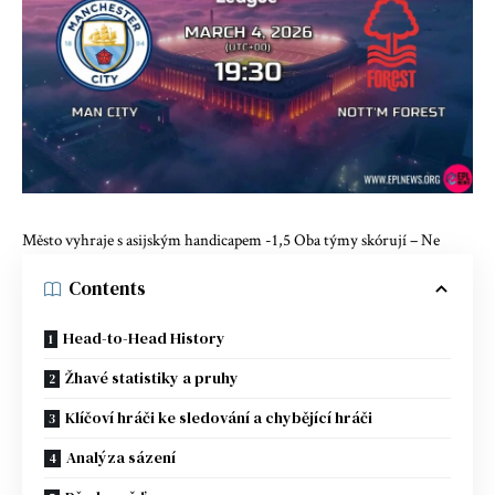
Město vyhraje s asijským handicapem -1,5 Oba týmy skórují – Ne
Contents
Head-to-Head History
Žhavé statistiky a pruhy
Klíčoví hráči ke sledování a chybějící hráči
Analýza sázení