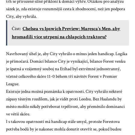
trh se přirozeně silně přikloní k domácí výhře. Otázkou pro analýzu
sázek je, zda existuje rozumnější cesta k zhodnocení, než jen podpora
City, aby vyhrála.
Číst:
Chelsea vs Ipswich Preview: Maresca's Men, aby
hromadili více utrpení na chlapcích traktoru?
Navrhovaný úhel je, aby City vyhrálo o mínus jeden handicap. Logika
je přímočará. Domácí bilance City je vynikající, bilance Forest venku
je špatná a vzájemný souboj na Etihad byl extrémně jednostranný,
včetně celkového skóre 11-0 během tří návštěv Forest v Premier
League.
Existuje jedna možná poznámka k opatrnosti. City vyhrálo některé
zápasy těsným rozdílem, jak je vidět proti Leedsu. Bez Haalandu by
město mohlo někdy potřebovat trpělivost, aby přeměnilo dominanci
ve větší skóre.
I s takovou opatrností má handicap stále smysl, protože Forestova
potřeba bodů by je nakonec mohla donutit otevřít se, pokud budou