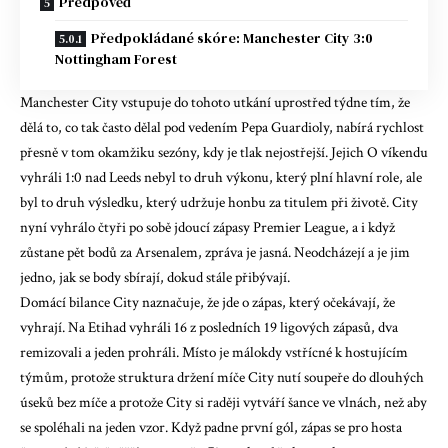
Předpověď
Předpokládané skóre: Manchester City 3:0
Nottingham Forest
Manchester City vstupuje do tohoto utkání uprostřed týdne tím, že
dělá to, co tak často dělal pod vedením Pepa Guardioly, nabírá rychlost
přesně v tom okamžiku sezóny, kdy je tlak nejostřejší. Jejich
O víkendu
vyhráli 1:0 nad Leeds
nebyl to druh výkonu, který plní hlavní role, ale
byl to druh výsledku, který udržuje honbu za titulem při životě. City
nyní vyhrálo čtyři po sobě jdoucí zápasy Premier League, a i když
zůstane pět bodů za Arsenalem, zpráva je jasná. Neodcházejí a je jim
jedno, jak se body sbírají, dokud stále přibývají.
Domácí bilance City naznačuje, že jde o zápas, který očekávají, že
vyhrají. Na Etihad vyhráli 16 z posledních 19 ligových zápasů, dva
remizovali a jeden prohráli. Místo je málokdy vstřícné k hostujícím
týmům, protože struktura držení míče City nutí soupeře do dlouhých
úseků bez míče a protože City si raději vytváří šance ve vlnách, než aby
se spoléhali na jeden vzor. Když padne první gól, zápas se pro hosta