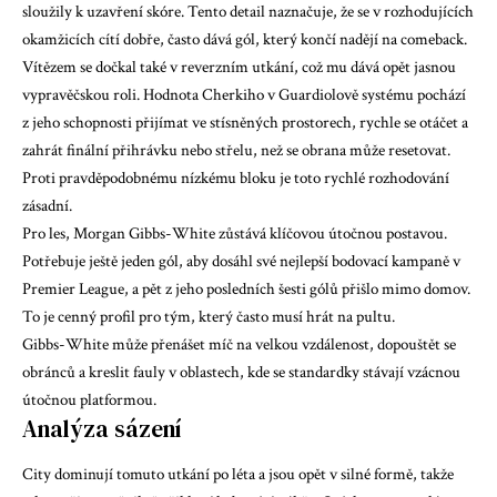
sloužily k uzavření skóre. Tento detail naznačuje, že se v rozhodujících
okamžicích cítí dobře, často dává gól, který končí nadějí na comeback.
Vítězem se dočkal také v reverzním utkání, což mu dává opět jasnou
vypravěčskou roli. Hodnota Cherkiho v Guardiolově systému pochází
z jeho schopnosti přijímat ve stísněných prostorech, rychle se otáčet a
zahrát finální přihrávku nebo střelu, než se obrana může resetovat.
Proti pravděpodobnému nízkému bloku je toto rychlé rozhodování
zásadní.
Pro les,
Morgan Gibbs-White
zůstává klíčovou útočnou postavou.
Potřebuje ještě jeden gól, aby dosáhl své nejlepší bodovací kampaně v
Premier League, a pět z jeho posledních šesti gólů přišlo mimo domov.
To je cenný profil pro tým, který často musí hrát na pultu.
Gibbs-White může přenášet míč na velkou vzdálenost, dopouštět se
obránců a kreslit fauly v oblastech, kde se standardky stávají vzácnou
útočnou platformou.
Analýza sázení
City dominují tomuto utkání po léta a jsou opět v silné formě, takže