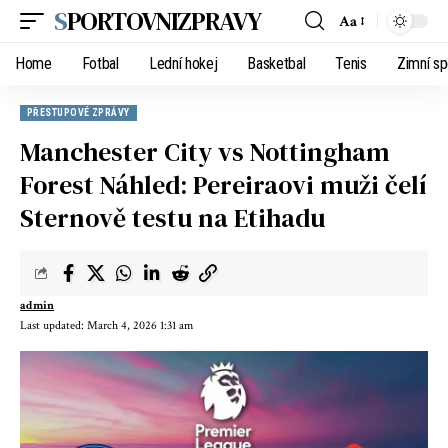
SPORTOVNIZPRAVY
Aa
Home
Fotbal
Lední hokej
Basketbal
Tenis
Zimní sp
PŘESTUPOVÉ ZPRÁVY
Manchester City vs Nottingham
Forest Náhled: Pereiraovi muži čelí
Sternově testu na Etihadu
admin
Last updated: March 4, 2026 1:31 am