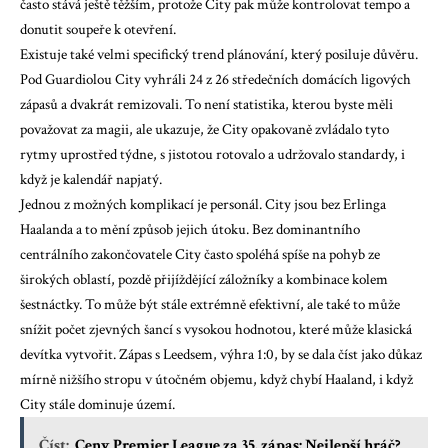
často stává ještě těžším, protože City pak může kontrolovat tempo a
donutit soupeře k otevření.
Existuje také velmi specifický trend plánování, který posiluje důvěru.
Pod Guardiolou City vyhráli 24 z 26 středečních domácích ligových
zápasů a dvakrát remizovali. To není statistika, kterou byste měli
považovat za magii, ale ukazuje, že City opakovaně zvládalo tyto
rytmy uprostřed týdne, s jistotou rotovalo a udržovalo standardy, i
když je kalendář napjatý.
Jednou z možných komplikací je personál. City jsou bez Erlinga
Haalanda a to mění způsob jejich útoku. Bez dominantního
centrálního zakončovatele City často spoléhá spíše na pohyb ze
širokých oblastí, pozdě přijíždějící záložníky a kombinace kolem
šestnáctky. To může být stále extrémně efektivní, ale také to může
snížit počet zjevných šancí s vysokou hodnotou, které může klasická
devítka vytvořit. Zápas s Leedsem, výhra 1:0, by se dala číst jako důkaz
mírně nižšího stropu v útočném objemu, když chybí Haaland, i když
City stále dominuje území.
Číst:
Ceny Premier League za 35. zápas: Nejlepší hráč?